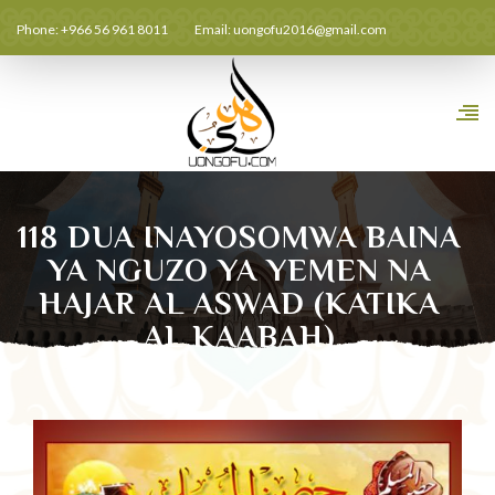
Phone: +966 56 961 8011
Email:
uongofu2016@gmail.com
118 DUA INAYOSOMWA BAINA
YA NGUZO YA YEMEN NA
HAJAR AL ASWAD (KATIKA
AL KAABAH)