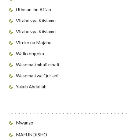
Uthman ibn Affan
Vitabu vya Kiislamu
Vitabu vya Kiislamu
Vituko na Majabu
Walio ongoka
Wasomaji mbali mbali
Wasomaji wa Qur’ani
Yakub Abdallah
Viungo vya Tovuti
Mwanzo
MAFUNDISHO