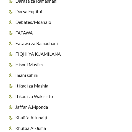
Darasa za Ramadhani
Darsa Fupifui
Debates/Mdahalo
FATAWA
Fatawa za Ramadhani
FIQHI YA KUAMILANA
Hisnul Muslim
Imani sahihi
Itikadi za Mashia
Itikadi za Wakiristo
Jaffar A.Mponda
Khalifa Altunaiji
Khutba Al-Juma