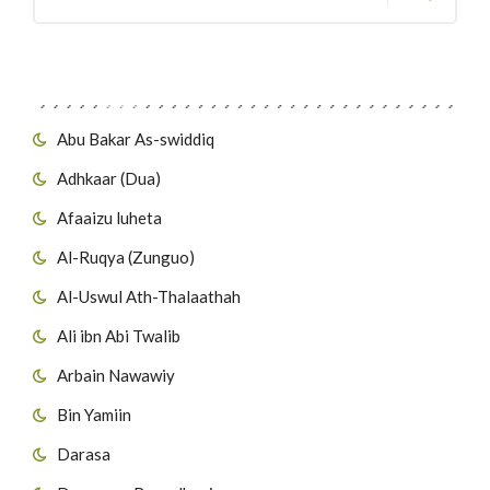
Migawanyo
Abu Bakar As-swiddiq
Adhkaar (Dua)
Afaaizu luheta
Al-Ruqya (Zunguo)
Al-Uswul Ath-Thalaathah
Ali ibn Abi Twalib
Arbain Nawawiy
Bin Yamiin
Darasa