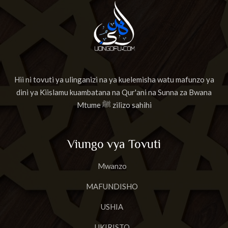
Hii ni tovuti ya ulinganizi na ya kuelemisha watu mafunzo ya
dini ya Kiislamu kuambatana na Qur'ani na Sunna za Bwana
Mtume ﷺ zilizo sahihi
Viungo vya Tovuti
Mwanzo
MAFUNDISHO
USHIA
UKIRISTO