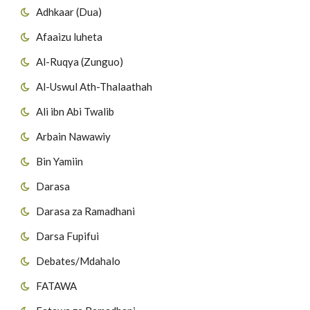
Adhkaar (Dua)
Afaaizu luheta
Al-Ruqya (Zunguo)
Al-Uswul Ath-Thalaathah
Ali ibn Abi Twalib
Arbain Nawawiy
Bin Yamiin
Darasa
Darasa za Ramadhani
Darsa Fupifui
Debates/Mdahalo
FATAWA