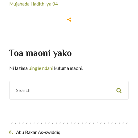
Mujahada Hadithi ya 04
Toa maoni yako
Ni lazima
uingie ndani
kutuma maoni.
Migawanyo
Abu Bakar As-swiddiq