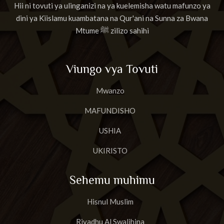
Hii ni tovuti ya ulinganizi na ya kuelemisha watu mafunzo ya
dini ya Kiislamu kuambatana na Qur'ani na Sunna za Bwana
Mtume ﷺ zilizo sahihi
Viungo vya Tovuti
Mwanzo
MAFUNDISHO
USHIA
UKIRISTO
Sehemu muhimu
Hisnul Muslim
Riyadhu Al Swalihina