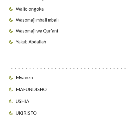
Walio ongoka
Wasomaji mbali mbali
Wasomaji wa Qur’ani
Yakub Abdallah
Viungo vya Tovuti
Mwanzo
MAFUNDISHO
USHIA
UKIRISTO