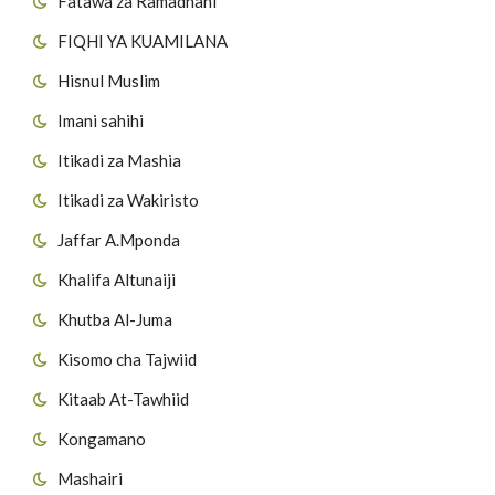
Fatawa za Ramadhani
FIQHI YA KUAMILANA
Hisnul Muslim
Imani sahihi
Itikadi za Mashia
Itikadi za Wakiristo
Jaffar A.Mponda
Khalifa Altunaiji
Khutba Al-Juma
Kisomo cha Tajwiid
Kitaab At-Tawhiid
Kongamano
Mashairi