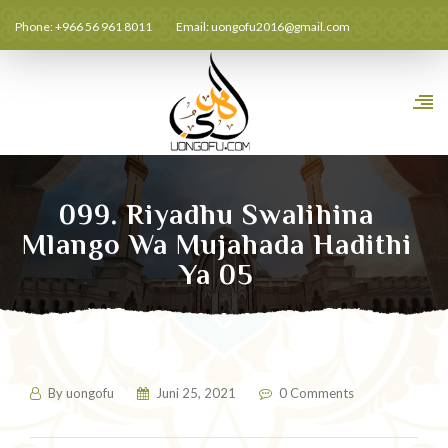
Phone: +966 56 961 8011
Email:
uongofu2016@gmail.com
099. Riyadhu Swalihina
Mlango Wa Mujahada Hadithi
Ya 05
By
uongofu
Juni 25, 2021
0 Comments