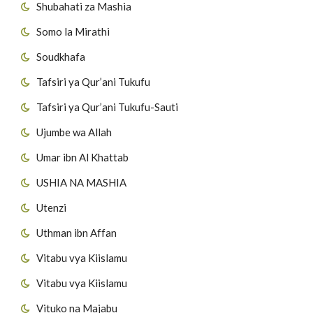
Shubahati za Mashia
Somo la Mirathi
Soudkhafa
Tafsiri ya Qur’ani Tukufu
Tafsiri ya Qur’ani Tukufu-Sauti
Ujumbe wa Allah
Umar ibn Al Khattab
USHIA NA MASHIA
Utenzi
Uthman ibn Affan
Vitabu vya Kiislamu
Vitabu vya Kiislamu
Vituko na Majabu