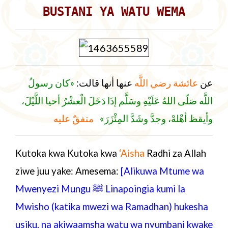
BUSTANI YA WATU WEMA
عن
عائشة رضي اللَّه
عنها أنها قالت:
«كان رسولُ
اللَّه صَلّى اللهُ عَلَيْهِ وسَلَّم إذَا دَخَلَ الْعشْرُ أحيا اللَّيْلَ،
وأيقظ أهْلهْ، وجدَّ وشَدَّ المِئْزَرَ»
متفقٌ عليه
Kutoka kwa
Kutoka kwa
‘Aisha
Radhi za Allah
ziwe juu yake: Amesema:
[Alikuwa Mtume wa
Mwenyezi Mungu ﷺ Linapoingia kumi la
Mwisho (katika mwezi wa Ramadhan) hukesha
usiku, na akiwaamsha watu wa nyumbani kwake