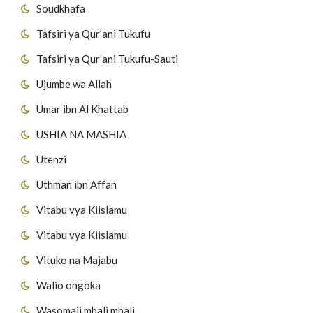
Soudkhafa
Tafsiri ya Qur’ani Tukufu
Tafsiri ya Qur’ani Tukufu-Sauti
Ujumbe wa Allah
Umar ibn Al Khattab
USHIA NA MASHIA
Utenzi
Uthman ibn Affan
Vitabu vya Kiislamu
Vitabu vya Kiislamu
Vituko na Majabu
Walio ongoka
Wasomaji mbali mbali