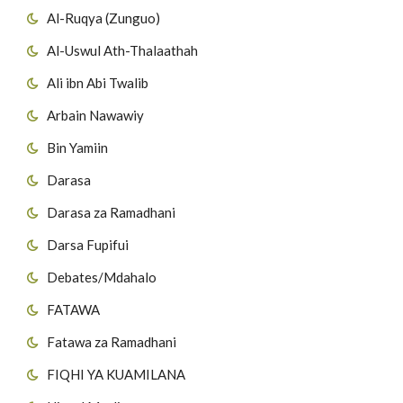
Al-Ruqya (Zunguo)
Al-Uswul Ath-Thalaathah
Ali ibn Abi Twalib
Arbain Nawawiy
Bin Yamiin
Darasa
Darasa za Ramadhani
Darsa Fupifui
Debates/Mdahalo
FATAWA
Fatawa za Ramadhani
FIQHI YA KUAMILANA