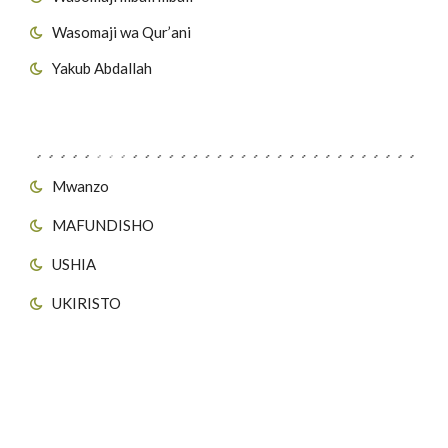
Wasomaji wa Qur’ani
Yakub Abdallah
Viungo vya Tovuti
Mwanzo
MAFUNDISHO
USHIA
UKIRISTO