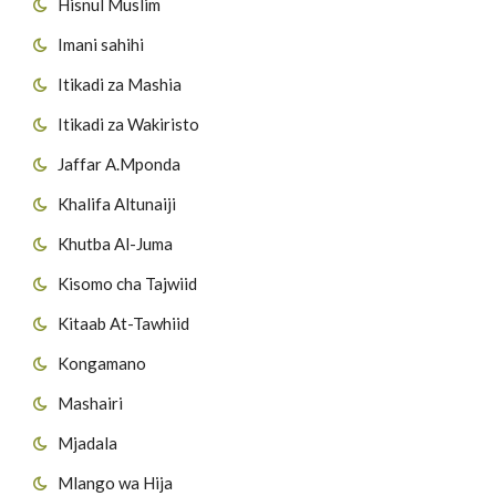
Hisnul Muslim
Imani sahihi
Itikadi za Mashia
Itikadi za Wakiristo
Jaffar A.Mponda
Khalifa Altunaiji
Khutba Al-Juma
Kisomo cha Tajwiid
Kitaab At-Tawhiid
Kongamano
Mashairi
Mjadala
Mlango wa Hija