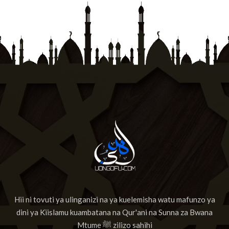
Hii ni tovuti ya ulinganizi na ya kuelemisha watu mafunzo ya
dini ya Kiislamu kuambatana na Qur'ani na Sunna za Bwana
Mtume ﷺ zilizo sahihi