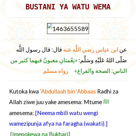
BUSTANI YA WATU WEMA
عن
ابن عباس رضي اللَّه عنه
قال: قال رسول اللَّه
صَلّى اللهُ عَلَيْهِ وسَلَّم:
«نِعْمتانِ مغبونٌ فيهما كثير من
الناس: الصحة والفراغ»
رواه مسلم
Kutoka kwa
‘Abdullaah bin ‘Abbaas
Radhi za
Allah ziwe juu yake amesema: Mtume
ﷺ
amesema:
[Neema mbili watu wengi
wamezipunja afya na faragha (wakati).]
[Imepokewa na Bukhari]