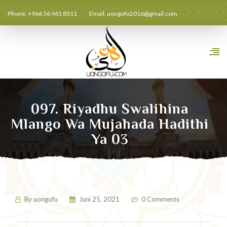
Phone: +966 56 961 8011
Email:
uongofu2016@gmail.com
097. Riyadhu Swalihina
Mlango Wa Mujahada Hadithi
Ya 03
By
uongofu
Juni 25, 2021
0 Comments