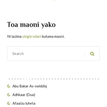
Toa maoni yako
Ni lazima
uingie ndani
kutuma maoni.
Migawanyo
Abu Bakar As-swiddiq
Adhkaar (Dua)
Afaaizu luheta