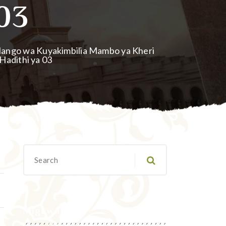
 03
lango wa Kuyakimbilia Mambo ya Kheri
Hadithi ya 03
Migawanyo