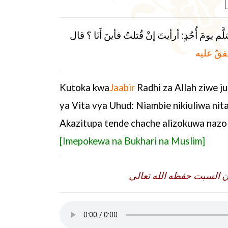
َم يومَ أُحُدٍ: أرأيتَ إنْ قُتلتُ فأينَ أَنَا ؟ قال
فقٌ عليه
Kutoka kwa
Jaabir
Radhi za Allah ziwe
ya Vita vya Uhud: Niambie nikiuliwa ni
Akazitupa tende chache alizokuwa nazo
[
Imepokewa na Bukhari na Muslim]
 السبت حفظه الله تعالى