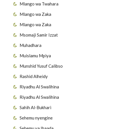
Mlango wa Twahara
Mlango wa Zaka
Mlango wa Zaka
Msomaji Samir Izzat
Muhadhara
Muislamu Mpiya
Munshid Yusuf Calibso
Rashid Alheidy
Riyadhu Al Swalihina
Riyadhu Al Swalihina
Sahih Al-Bukhari
Sehemu nyengine
Sehemu ya Ibaada