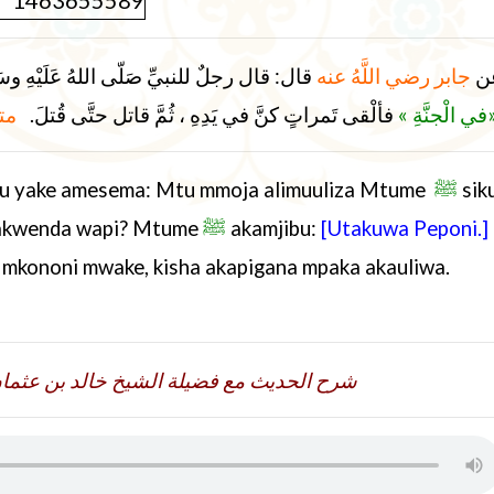
ن
جابر رضي اللَّهُ عنه
قال: قال رجلٌ للنبيِّ صَلّى اللهُ عَلَيْهِ وسَلّ
«في الْجنَّةِ 
فألْقى تَمراتٍ كنَّ في يَدِهِ ، ثُمَّ قاتل حتَّى قُتلَ.
مت
 juu yake amesema: Mtu mmoja alimuuliza Mtume
ﷺ
sik
takwenda wapi?
Mtume
ﷺ
akamjibu:
[Utakuwa Peponi.]
 mkononi mwake, kisha akapigana mpaka akauliwa.
شرح الحديث مع فضيلة الشيخ خالد بن عثمان