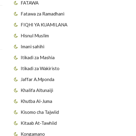
FATAWA
Fatawa za Ramadhani
FIQHI YA KUAMILANA
Hisnul Muslim
Imani sahihi
Itikadi za Mashia
Itikadi za Wakiristo
Jaffar A.Mponda
Khalifa Altunaiji
Khutba Al-Juma
Kisomo cha Tajwiid
Kitaab At-Tawhiid
Kongamano