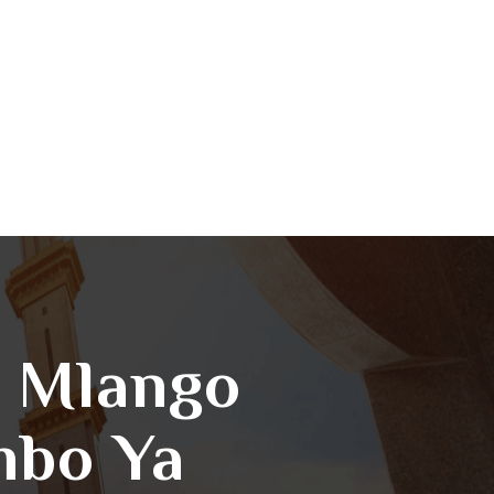
a Mlango
mbo Ya