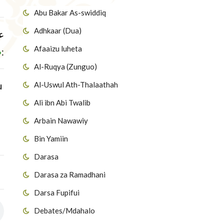
Abu Bakar As-swiddiq
Adhkaar (Dua)
ع
Afaaizu luheta
»
:
Al-Ruqya (Zunguo)
Al-Uswul Ath-Thalaathah
u
Ali ibn Abi Twalib
Arbain Nawawiy
Bin Yamiin
Darasa
Darasa za Ramadhani
Darsa Fupifui
Debates/Mdahalo