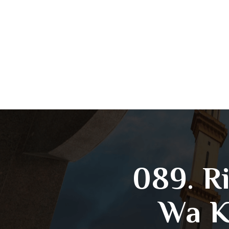
089. R
Wa K