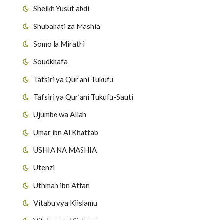
Sheikh Yusuf abdi
Shubahati za Mashia
Somo la Mirathi
Soudkhafa
Tafsiri ya Qur’ani Tukufu
Tafsiri ya Qur’ani Tukufu-Sauti
Ujumbe wa Allah
Umar ibn Al Khattab
USHIA NA MASHIA
Utenzi
Uthman ibn Affan
Vitabu vya Kiislamu