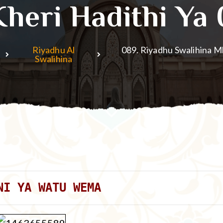
Kheri Hadithi Ya
Riyadhu Al
089. Riyadhu Swalihina M
Swalihina
NI YA WATU WEMA