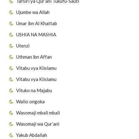
Tafsiri ya Qur’ani Tukufu-Sauti
Ujumbe wa Allah
Umar ibn Al Khattab
USHIA NA MASHIA
Utenzi
Uthman ibn Affan
Vitabu vya Kiislamu
Vitabu vya Kiislamu
Vituko na Majabu
Walio ongoka
Wasomaji mbali mbali
Wasomaji wa Qur’ani
Yakub Abdallah