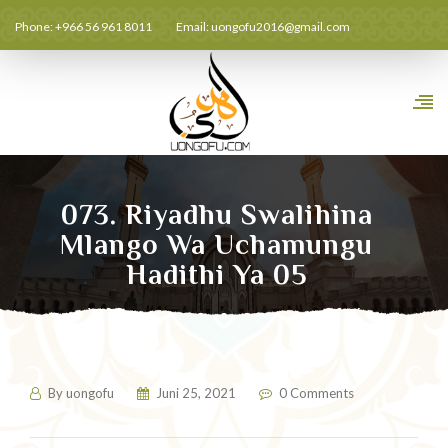
Phone: +966 56 961 8011
Email:
uongofu2016@gmail.com
073. Riyadhu Swalihina
Mlango Wa Uchamungu
Hadithi Ya 05
By
uongofu
Juni 25, 2021
0 Comments