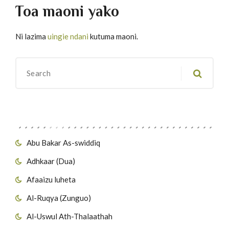
Toa maoni yako
Ni lazima
uingie ndani
kutuma maoni.
Migawanyo
Abu Bakar As-swiddiq
Adhkaar (Dua)
Afaaizu luheta
Al-Ruqya (Zunguo)
Al-Uswul Ath-Thalaathah