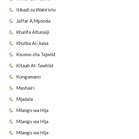
Itikadi za Wakiristo
Jaffar A.Mponda
Khalifa Altunaiji
Khutba Al-Juma
Kisomo cha Tajwiid
Kitaab At-Tawhiid
Kongamano
Mashairi
Mjadala
Mlango wa Hija
Mlango wa Hija
Mlango wa Hija