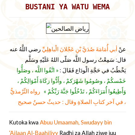
BUSTANI YA WATU WEMA
عنْ
أبي أُمَامَةَ صُدَيَّ بْنِ عَجْلانَ الْباهِلِيِّ
رضي اللَّهُ عنه
قال: سَمِعْتُ رسول اللَّه صَلّى اللهُ عَلَيْهِ وسَلَّم
يَخْطُبُ في حَجَّةِ الْودَاع فَقَالَ :
« اتَّقُوا اللَّه ، وصَلُّوا
خَمْسكُمْ ، وصُومُوا شَهْرَكمْ ، وأَدُّوا زكَاةَ أَمْوَالِكُمْ ،
وَأَطِيعُوا أُمَرَاءَكُمْ ، تَدْخُلُوا جَنَّةَ رَبِّكُمْ »
رواه التِّرْمذيُّ
، في آخر كتابِ الصلاةِ وقال : حديثٌ حسنٌ صحيح
Kutoka kwa
Abuu
Umaamah, Swudayy bin
‘Ajlaan Al-Baahiliyy
Radhi za Allah ziwe juu