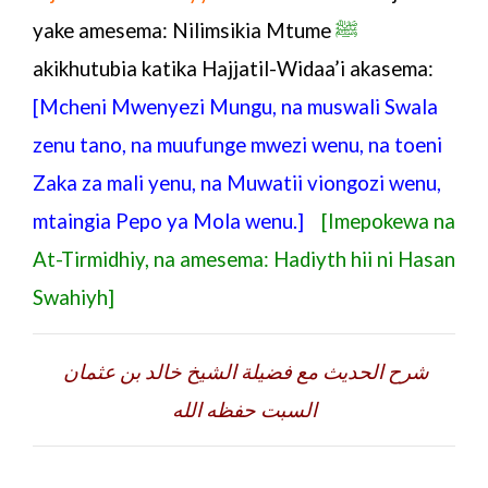
yake amesema: Nilimsikia Mtume
ﷺ
akikhutubia katika Hajjatil-Widaa’i akasema:
[Mcheni Mwenyezi Mungu, na muswali Swala
zenu tano, na muufunge mwezi wenu, na toeni
Zaka za mali yenu, na Muwatii viongozi wenu,
mtaingia Pepo ya Mola wenu.]
[Imepokewa na
At-Tirmidhiy, na amesema: Hadiyth hii ni Hasan
Swahiyh]
شرح الحديث مع فضيلة الشيخ خالد بن عثمان
السبت حفظه الله