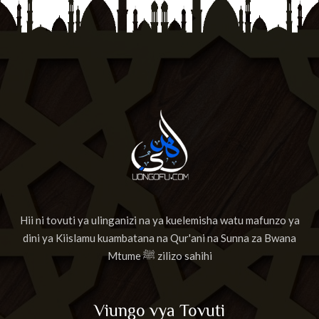
Hii ni tovuti ya ulinganizi na ya kuelemisha watu mafunzo ya
dini ya Kiislamu kuambatana na Qur'ani na Sunna za Bwana
Mtume ﷺ zilizo sahihi
Viungo vya Tovuti