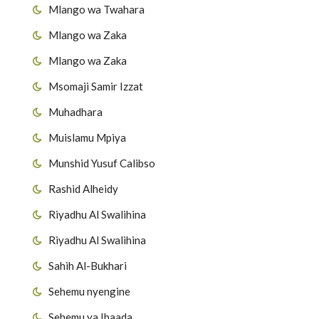
Mlango wa Twahara
Mlango wa Zaka
Mlango wa Zaka
Msomaji Samir Izzat
Muhadhara
Muislamu Mpiya
Munshid Yusuf Calibso
Rashid Alheidy
Riyadhu Al Swalihina
Riyadhu Al Swalihina
Sahih Al-Bukhari
Sehemu nyengine
Sehemu ya Ibaada