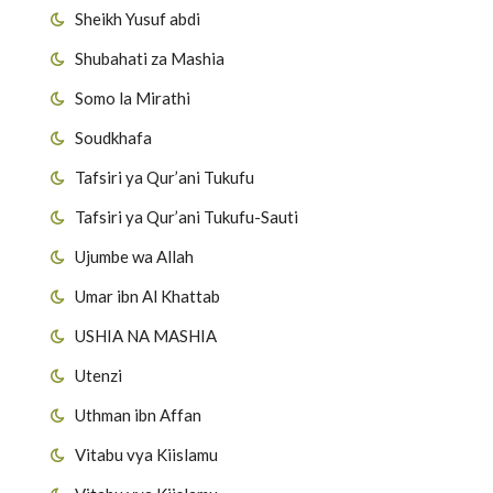
Sheikh Yusuf abdi
Shubahati za Mashia
Somo la Mirathi
Soudkhafa
Tafsiri ya Qur’ani Tukufu
Tafsiri ya Qur’ani Tukufu-Sauti
Ujumbe wa Allah
Umar ibn Al Khattab
USHIA NA MASHIA
Utenzi
Uthman ibn Affan
Vitabu vya Kiislamu