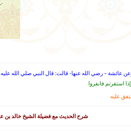
عن عائشة – رضي الله عنها- قالت: قال النبي صلي الله عليه
ذا استفرتم فانفروا
تفق عليه
شرح الحديث مع فضيلة الشيخ خالد بن ع