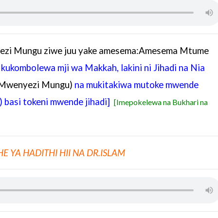
ezi Mungu ziwe juu yake amesema:Amesema Mtume
kukombolewa mji wa Makkah, lakini ni Jihadi na Nia
a Mwenyezi Mungu)
na mukitakiwa mutoke mwende
) basi tokeni mwende jihadi]
[Imepokelewa na Bukhari na
HE YA HADITHI HII NA DR.ISLAM