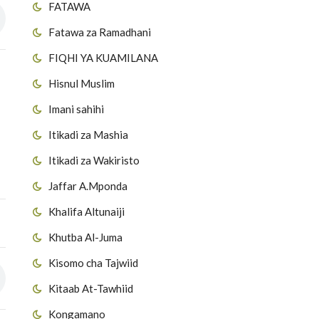
FATAWA
Fatawa za Ramadhani
FIQHI YA KUAMILANA
Hisnul Muslim
Imani sahihi
Itikadi za Mashia
Itikadi za Wakiristo
Jaffar A.Mponda
Khalifa Altunaiji
Khutba Al-Juma
Kisomo cha Tajwiid
Kitaab At-Tawhiid
Kongamano