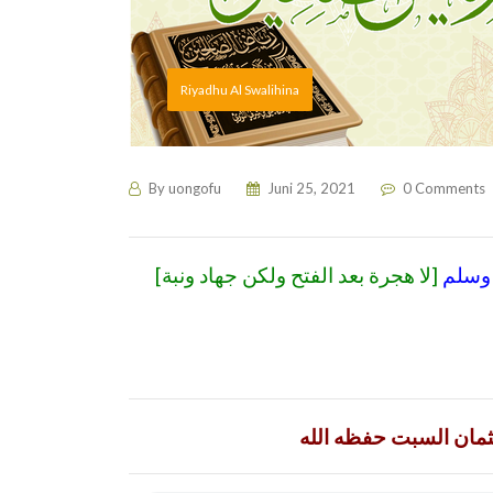
Riyadhu Al Swalihina
By
uongofu
Juni 25, 2021
0 Comments
[
[لا هجرة بعد الفتح ولكن جهاد ونبة
 وسلم
ثمان السبت حفظه الله