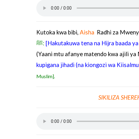
Kutoka kwa bibi,
Aisha
Radhi za Mweny
ﷺ:
[
Hakutakuwa tena na Hijra baada ya 
(Yaani mtu afanye matendo kwa ajili y
kupigana jihadi (na kiongozi wa Kiisalmu
Muslim].
SIKILIZA SHERE