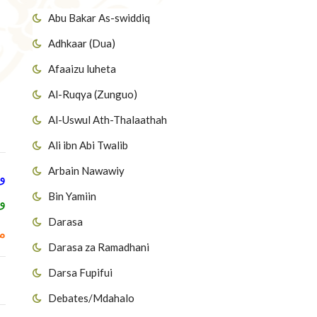
Abu Bakar As-swiddiq
Adhkaar (Dua)
Afaaizu luheta
Al-Ruqya (Zunguo)
Al-Uswul Ath-Thalaathah
Ali ibn Abi Twalib
Arbain Nawawiy
و
Bin Yamiin
وإ
Darasa
م
Darasa za Ramadhani
Darsa Fupifui
Debates/Mdahalo