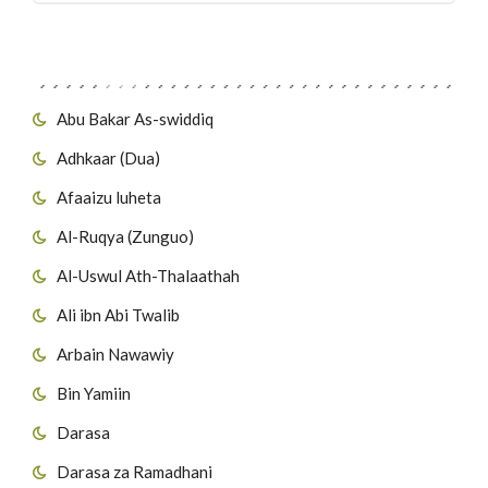
Migawanyo
Abu Bakar As-swiddiq
Adhkaar (Dua)
Afaaizu luheta
Al-Ruqya (Zunguo)
Al-Uswul Ath-Thalaathah
Ali ibn Abi Twalib
Arbain Nawawiy
Bin Yamiin
Darasa
Darasa za Ramadhani