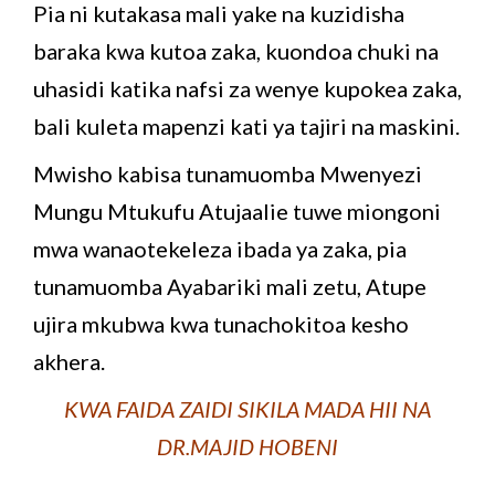
Pia ni kutakasa mali yake na kuzidisha
baraka kwa kutoa zaka, kuondoa chuki na
uhasidi katika nafsi za wenye kupokea zaka,
bali kuleta mapenzi kati ya tajiri na maskini.
Mwisho kabisa tunamuomba Mwenyezi
Mungu Mtukufu Atujaalie tuwe miongoni
mwa wanaotekeleza ibada ya zaka, pia
tunamuomba Ayabariki mali zetu, Atupe
ujira mkubwa kwa tunachokitoa kesho
akhera.
KWA FAIDA ZAIDI SIKILA MADA HII NA
DR.MAJID HOBENI