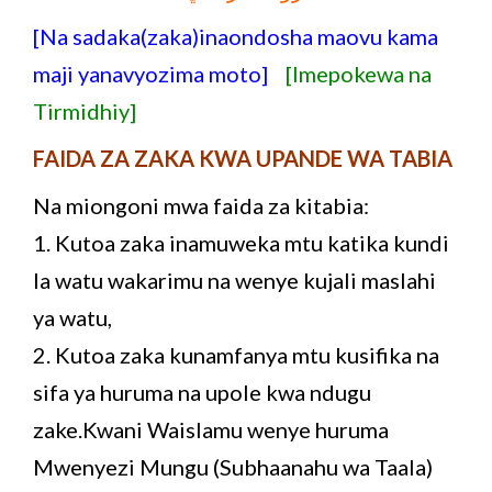
[Na sadaka(zaka)inaondosha maovu kama
maji yanavyozima moto]
[Imepokewa na
Tirmidhiy]
FAIDA ZA ZAKA KWA UPANDE WA TABIA
Na miongoni mwa faida za kitabia:
1. Kutoa zaka inamuweka mtu katika kundi
la watu wakarimu na wenye kujali maslahi
ya watu,
2. Kutoa zaka kunamfanya mtu kusifika na
sifa ya huruma na upole kwa ndugu
zake.Kwani Waislamu wenye huruma
Mwenyezi Mungu (Subhaanahu wa Taala)