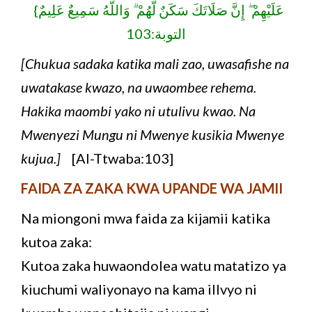
عَلَيْهِمْ ۖ إِنَّ صَلَاتَكَ سَكَنٌ لَّهُمْ ۗ وَاللَّهُ سَمِيعٌ عَلِيمٌ}
التوبة:103
[Chukua sadaka katika mali zao, uwasafishe na
uwatakase kwazo, na uwaombee rehema.
Hakika maombi yako ni utulivu kwao. Na
Mwenyezi Mungu ni Mwenye kusikia Mwenye
kujua.]
[Al-Ttwaba:103]
FAIDA ZA ZAKA KWA UPANDE WA JAMII
Na miongoni mwa faida za kijamii katika
kutoa zaka:
Kutoa zaka huwaondolea watu matatizo ya
kiuchumi waliyonayo na kama illvyo ni