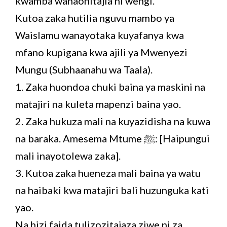
kwamba wanaohitajia ni wengi.
Kutoa zaka hutilia nguvu mambo ya
Waislamu wanayotaka kuyafanya kwa
mfano kupigana kwa ajili ya Mwenyezi
Mungu (Subhaanahu wa Taala).
1. Zaka huondoa chuki baina ya maskini na
matajiri na kuleta mapenzi baina yao.
2. Zaka hukuza mali na kuyazidisha na kuwa
na baraka. Amesema Mtume ﷺ: [Haipungui
mali inayotolewa zaka].
3. Kutoa zaka hueneza mali baina ya watu
na haibaki kwa matajiri bali huzunguka kati
yao.
Na hizi faida tulizozitajaza ziwe ni za