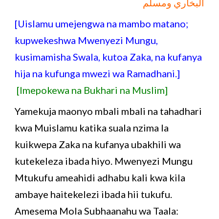
البخاري ومسلم
[Uislamu umejengwa na mambo matano;
kupwekeshwa Mwenyezi Mungu,
kusimamisha Swala, kutoa Zaka, na kufanya
hija na kufunga mwezi wa Ramadhani.]
[Imepokewa na Bukhari na Muslim]
Yamekuja maonyo mbali mbali na tahadhari
kwa Muislamu katika suala nzima la
kuikwepa Zaka na kufanya ubakhili wa
kutekeleza ibada hiyo. Mwenyezi Mungu
Mtukufu ameahidi adhabu kali kwa kila
ambaye haitekelezi ibada hii tukufu.
Amesema Mola Subhaanahu wa Taala: