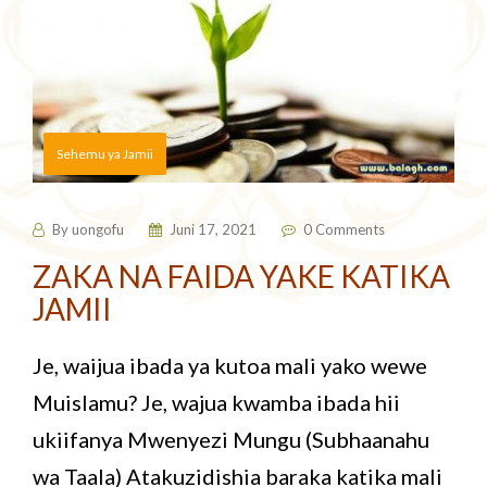
Sehemu ya Jamii
By
uongofu
Juni 17, 2021
0 Comments
ZAKA NA FAIDA YAKE KATIKA
JAMII
Je, waijua ibada ya kutoa mali yako wewe
Muislamu? Je, wajua kwamba ibada hii
ukiifanya Mwenyezi Mungu (Subhaanahu
wa Taala) Atakuzidishia baraka katika mali