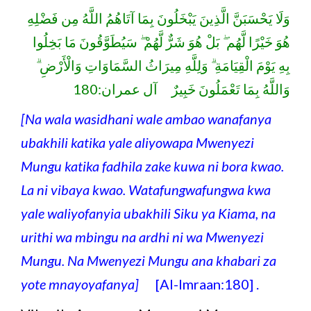
وَلَا يَحْسَبَنَّ الَّذِينَ يَبْخَلُونَ بِمَا آتَاهُمُ اللَّهُ مِن فَضْلِهِ
هُوَ خَيْرًا لَّهُم ۖ بَلْ هُوَ شَرٌّ لَّهُمْ ۖ سَيُطَوَّقُونَ مَا بَخِلُوا
بِهِ يَوْمَ الْقِيَامَةِ ۗ وَلِلَّهِ مِيرَاثُ السَّمَاوَاتِ وَالْأَرْضِ ۗ
وَاللَّهُ بِمَا تَعْمَلُونَ خَبِيرٌ آل عمران:180
[Na wala wasidhani wale ambao wanafanya
ubakhili katika yale aliyowapa Mwenyezi
Mungu katika fadhila zake kuwa ni bora kwao.
La ni vibaya kwao. Watafungwafungwa kwa
yale waliyofanyia ubakhili Siku ya Kiama, na
urithi wa mbingu na ardhi ni wa Mwenyezi
Mungu. Na Mwenyezi Mungu ana khabari za
yote mnayoyafanya]
[Al-Imraan:180] .