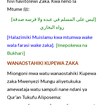
hivi havitolewi Zaka. Kwa neno la
Mtume ﷺ:
[ليس على المسلم في عبده ولا فرسه صدقة]
رواه البخاري
[Halazimiki Muislamu kwa mtumwa wake
wala farasi wake zaka].
[Imepokewa na
Bukhari]
WANAOSTAHIKI KUPEWA ZAKA
Miongoni mwa watu wanaostahiki Kupewa
zaka Mwenyezi Mungu aliyetukuka
amewataja watu sampuli nane ndani ya
Qur’an Tukufu Aliposema: