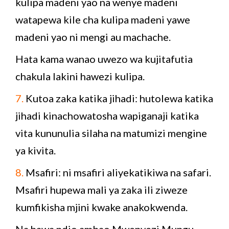
kulipa madeni yao na wenye madeni
watapewa kile cha kulipa madeni yawe
madeni yao ni mengi au machache.
Hata kama wanao uwezo wa kujitafutia
chakula lakini hawezi kulipa.
7.
Kutoa zaka katika jihadi: hutolewa katika
jihadi kinachowatosha wapiganaji katika
vita kununulia silaha na matumizi mengine
ya kivita.
8.
Msafiri: ni msafiri aliyekatikiwa na safari.
Msafiri hupewa mali ya zaka ili ziweze
kumfikisha mjini kwake anakokwenda.
Na hawa ndio ambao Mwenyezi Mungu