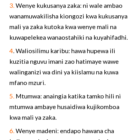
3.
Wenye kukusanya zaka: ni wale ambao
wanamuwakilisha kiongozi kwa kukusanya
mali ya zaka kutoka kwa wenye mali na
kuwapelekea wanaostahiki na kuyahifadhi.
4
. Waliosilimu karibu: hawa hupewa ili
kuzitia nguvu imani zao hatimaye wawe
walinganizi wa dini ya kiislamu na kuwa
mfano mzuri.
5.
Mtumwa: anaingia katika tamko hili ni
mtumwa ambaye husaidiwa kujikomboa
kwa mali ya zaka.
6.
Wenye madeni: endapo hawana cha