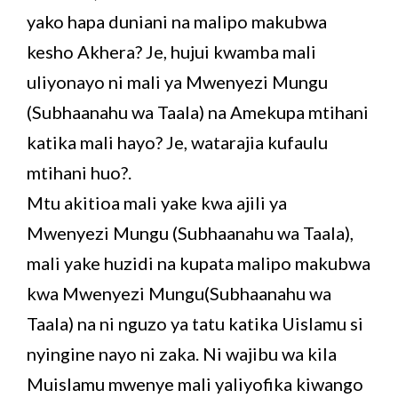
yako hapa duniani na malipo makubwa
kesho Akhera? Je, hujui kwamba mali
uliyonayo ni mali ya Mwenyezi Mungu
(Subhaanahu wa Taala) na Amekupa mtihani
katika mali hayo? Je, watarajia kufaulu
mtihani huo?.
Mtu akitioa mali yake kwa ajili ya
Mwenyezi Mungu (Subhaanahu wa Taala),
mali yake huzidi na kupata malipo makubwa
kwa Mwenyezi Mungu(Subhaanahu wa
Taala) na ni nguzo ya tatu katika Uislamu si
nyingine nayo ni zaka. Ni wajibu wa kila
Muislamu mwenye mali yaliyofika kiwango