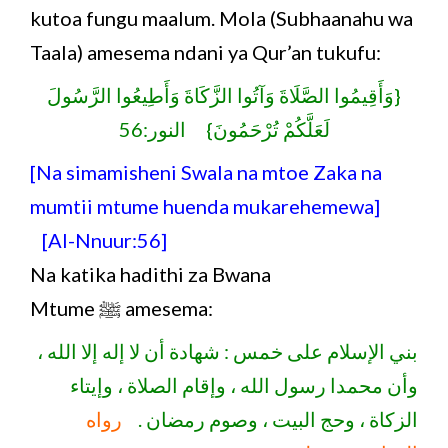
kutoa fungu maalum. Mola (Subhaanahu wa
Taala) amesema ndani ya Qur’an tukufu:
{وَأَقِيمُوا الصَّلَاةَ وَآتُوا الزَّكَاةَ وَأَطِيعُوا الرَّسُولَ
لَعَلَّكُمْ تُرْحَمُونَ} النور:56
[Na simamisheni Swala na mtoe Zaka na
mumtii mtume huenda mukarehemewa]
[Al-Nnuur:56]
Na katika hadithi za Bwana
Mtume ﷺ amesema:
بني الإسلام على خمس : شهادة أن لا إله إلا الله ،
وأن محمدا رسول الله ، وإقام الصلاة ، وإيتاء
الزكاة ، وحج البيت ، وصوم رمضان .
رواه