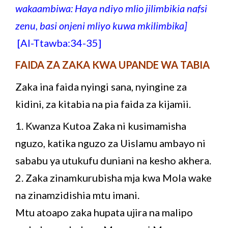
wakaambiwa: Haya ndiyo mlio jilimbikia nafsi
zenu, basi onjeni mliyo kuwa mkilimbika]
[Al-Ttawba:34-35]
FAIDA ZA ZAKA KWA UPANDE WA TABIA
Zaka ina faida nyingi sana, nyingine za
kidini, za kitabia na pia faida za kijamii.
1. Kwanza Kutoa Zaka ni kusimamisha
nguzo, katika nguzo za Uislamu ambayo ni
sababu ya utukufu duniani na kesho akhera.
2. Zaka zinamkurubisha mja kwa Mola wake
na zinamzidishia mtu imani.
Mtu atoapo zaka hupata ujira na malipo