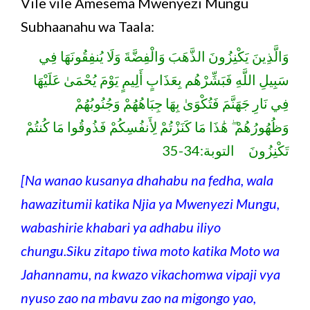
Vile vile Amesema Mwenyezi Mungu
Subhaanahu wa Taala:
وَالَّذِينَ يَكْنِزُونَ الذَّهَبَ وَالْفِضَّةَ وَلَا يُنفِقُونَهَا فِي
سَبِيلِ اللَّهِ فَبَشِّرْهُم بِعَذَابٍ أَلِيمٍ يَوْمَ يُحْمَىٰ عَلَيْهَا
فِي نَارِ جَهَنَّمَ فَتُكْوَىٰ بِهَا جِبَاهُهُمْ وَجُنُوبُهُمْ
وَظُهُورُهُمْ ۖ هَٰذَا مَا كَنَزْتُمْ لِأَنفُسِكُمْ فَذُوقُوا مَا كُنتُمْ
تَكْنِزُونَ التوبة:34-35
[Na wanao kusanya dhahabu na fedha, wala
hawazitumii katika Njia ya Mwenyezi Mungu,
wabashirie khabari ya adhabu iliyo
chungu.Siku zitapo tiwa moto katika Moto wa
Jahannamu, na kwazo vikachomwa vipaji vya
nyuso zao na mbavu zao na migongo yao,