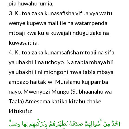
pia huwahurumia.
3. Kutoa zaka kunasafisha vifua vya watu
wenye kupewa mali ile na watampenda
mtoaji kwa kule kuwajali ndugu zake na
kuwasaidia.
4. Kutoa zaka kunamsafisha mtoaji na sifa
ya ubakhili na uchoyo. Na tabia mbaya hii
ya ubakhili ni miongoni mwa tabia mbaya
ambazo haitakiwi Muislamu kujipamba
nayo. Mwenyezi Mungu (Subhaanahu wa
Taala) Amesema katika kitabu chake
kitukufu:
{خُذْ مِنْ أَمْوَالِهِمْ صَدَقَةً تُطَهِّرُهُمْ وَتُزَكِّيهِم بِهَا وَصَلِّ