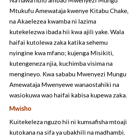
Mtukufu Amewataja kwenye Kitabu Chake,
na Akaelezea kwamba ni lazima
kutekelezwa ibada hii kwa ajili yake. Wala
haifai kutolewa zaka katika sehemu
nyingine kwa mfano; kujenga Misikiti,
kutengeneza njia, kuchimba visima na
mengineyo. Kwa sababu Mwenyezi Mungu
Amewataja Mwenyewe wanaostahiki na
wasiokuwa wao haifai kabisa kupewa zaka.
Mwisho
Kuitekeleza nguzo hii ni kumsafisha mtoaji
kutokana na sifa ya ubakhili na madhambi.