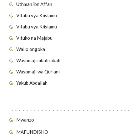
Uthman ibn Affan
Vitabu vya Kiislamu
Vitabu vya Kiislamu
Vituko na Majabu
Walio ongoka
Wasomaji mbali mbali
Wasomaji wa Qur’ani
Yakub Abdallah
Viungo vya Tovuti
Mwanzo
MAFUNDISHO