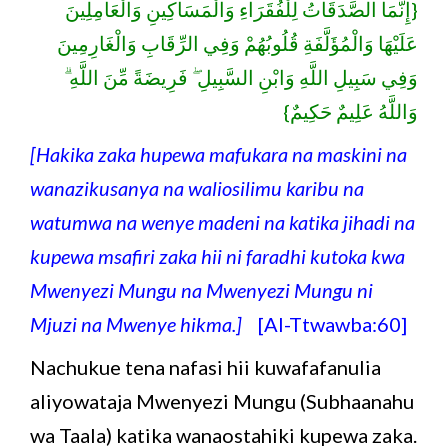
{إِنَّمَا الصَّدَقَاتُ لِلْفُقَرَاءِ وَالْمَسَاكِينِ وَالْعَامِلِينَ
عَلَيْهَا وَالْمُؤَلَّفَةِ قُلُوبُهُمْ وَفِي الرِّقَابِ وَالْغَارِمِينَ
وَفِي سَبِيلِ اللَّهِ وَابْنِ السَّبِيلِ ۖ فَرِيضَةً مِّنَ اللَّهِ ۗ
وَاللَّهُ عَلِيمٌ حَكِيمٌ}
[Hakika zaka hupewa mafukara na maskini na
wanazikusanya na waliosilimu karibu na
watumwa na wenye madeni na katika jihadi na
kupewa msafiri zaka hii ni faradhi kutoka kwa
Mwenyezi Mungu na Mwenyezi Mungu ni
Mjuzi na Mwenye hikma.]
[Al-Ttwawba:60]
Nachukue tena nafasi hii kuwafafanulia
aliyowataja Mwenyezi Mungu (Subhaanahu
wa Taala) katika wanaostahiki kupewa zaka.