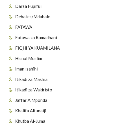
Darsa Fupifui
Debates/Mdahalo
FATAWA
Fatawa za Ramadhani
FIQHI YA KUAMILANA
Hisnul Muslim
Imani sahihi
Itikadi za Mashia
Itikadi za Wakiristo
Jaffar A.Mponda
Khalifa Altunaiji
Khutba Al-Juma