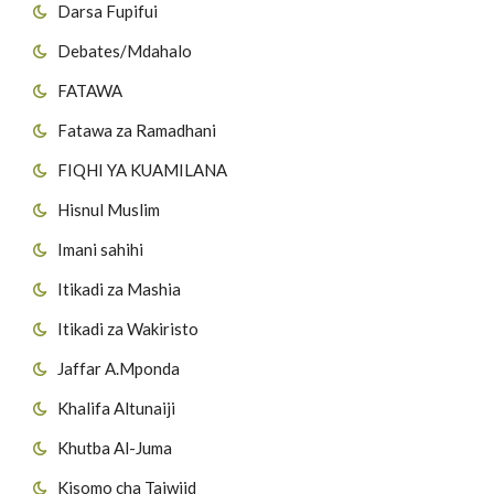
Darsa Fupifui
Debates/Mdahalo
FATAWA
Fatawa za Ramadhani
FIQHI YA KUAMILANA
Hisnul Muslim
Imani sahihi
Itikadi za Mashia
Itikadi za Wakiristo
Jaffar A.Mponda
Khalifa Altunaiji
Khutba Al-Juma
Kisomo cha Tajwiid