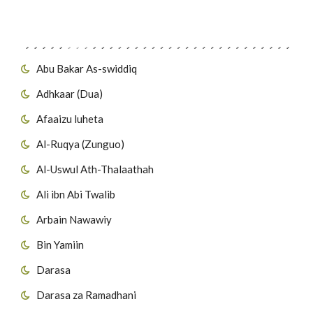
Migawanyo
Abu Bakar As-swiddiq
Adhkaar (Dua)
Afaaizu luheta
Al-Ruqya (Zunguo)
Al-Uswul Ath-Thalaathah
Ali ibn Abi Twalib
Arbain Nawawiy
Bin Yamiin
Darasa
Darasa za Ramadhani