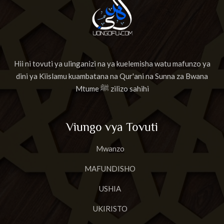
Hii ni tovuti ya ulinganizi na ya kuelemisha watu mafunzo ya
dini ya Kiislamu kuambatana na Qur'ani na Sunna za Bwana
Mtume ﷺ zilizo sahihi
Viungo vya Tovuti
Mwanzo
MAFUNDISHO
USHIA
UKIRISTO