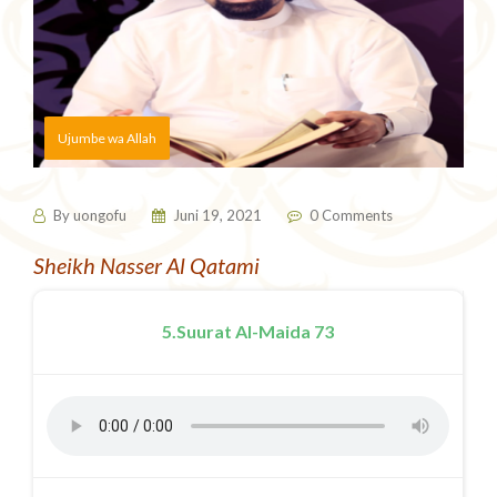
Ujumbe wa Allah
By
uongofu
Juni 19, 2021
0 Comments
Sheikh Nasser Al Qatami
5.Suurat Al-Maida 73