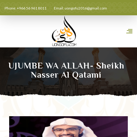
Phone: +966 56 961 8011
Email:
uongofu2016@gmail.com
UJUMBE WA ALLAH- Sheikh
Nasser Al Qatami