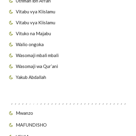
Uthman ibn Affan
Vitabu vya Kiislamu
Vitabu vya Kiislamu
Vituko na Majabu
Walio ongoka
Wasomaji mbali mbali
Wasomaji wa Qur’ani
Yakub Abdallah
Viungo vya Tovuti
Mwanzo
MAFUNDISHO