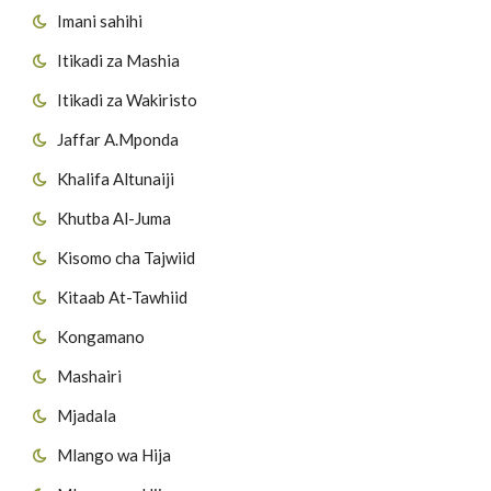
Imani sahihi
Itikadi za Mashia
Itikadi za Wakiristo
Jaffar A.Mponda
Khalifa Altunaiji
Khutba Al-Juma
Kisomo cha Tajwiid
Kitaab At-Tawhiid
Kongamano
Mashairi
Mjadala
Mlango wa Hija