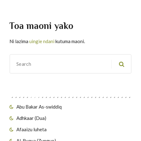
Toa maoni yako
Ni lazima
uingie ndani
kutuma maoni.
Migawanyo
Abu Bakar As-swiddiq
Adhkaar (Dua)
Afaaizu luheta
Al-Ruqya (Zunguo)