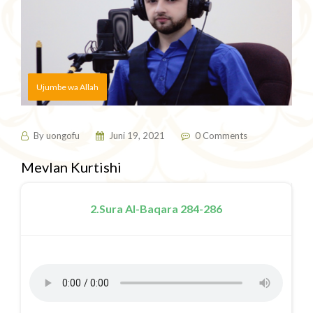
Ujumbe wa Allah
By
uongofu
Juni 19, 2021
0 Comments
Mevlan Kurtishi
2.Sura Al-Baqara 284-286