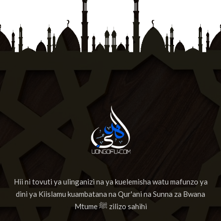
Hii ni tovuti ya ulinganizi na ya kuelemisha watu mafunzo ya
dini ya Kiislamu kuambatana na Qur'ani na Sunna za Bwana
Mtume ﷺ zilizo sahihi