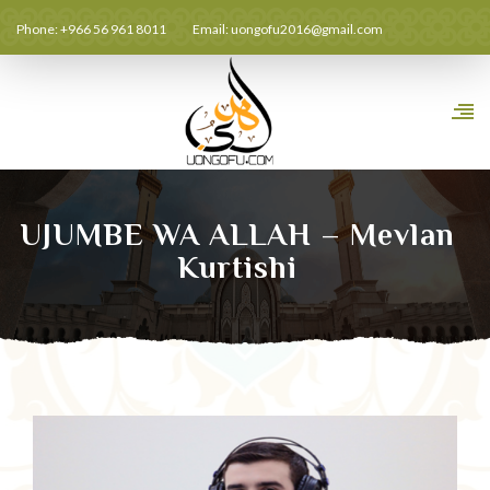
Phone: +966 56 961 8011
Email:
uongofu2016@gmail.com
UJUMBE WA ALLAH – Mevlan
Kurtishi