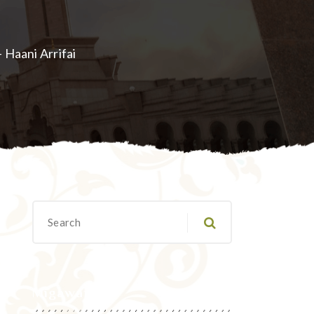
aani Arrifai
Migawanyo