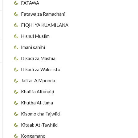
FATAWA
Fatawa za Ramadhani
FIQHI YA KUAMILANA
Hisnul Muslim
Imani sahihi
Itikadi za Mashia
Itikadi za Wakiristo
Jaffar A.Mponda
Khalifa Altunaiji
Khutba Al-Juma
Kisomo cha Tajwiid
Kitaab At-Tawhiid
Kongamano