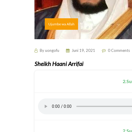
Ujumbe wa Allah
By
uongofu
Juni 19, 2021
0 Comments
Sheikh Haani Arrifai
2.Su
2.Su