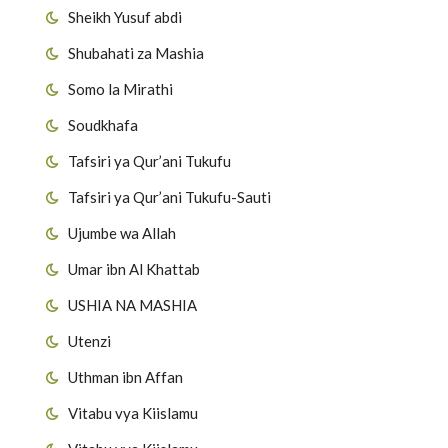
Sheikh Yusuf abdi
Shubahati za Mashia
Somo la Mirathi
Soudkhafa
Tafsiri ya Qur’ani Tukufu
Tafsiri ya Qur’ani Tukufu-Sauti
Ujumbe wa Allah
Umar ibn Al Khattab
USHIA NA MASHIA
Utenzi
Uthman ibn Affan
Vitabu vya Kiislamu