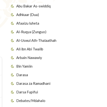
Abu Bakar As-swiddiq
Adhkaar (Dua)
Afaaizu luheta
Al-Ruqya (Zunguo)
Al-Uswul Ath-Thalaathah
Ali ibn Abi Twalib
Arbain Nawawiy
Bin Yamiin
Darasa
Darasa za Ramadhani
Darsa Fupifui
Debates/Mdahalo