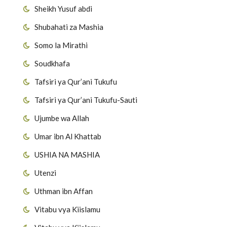
Sheikh Yusuf abdi
Shubahati za Mashia
Somo la Mirathi
Soudkhafa
Tafsiri ya Qur’ani Tukufu
Tafsiri ya Qur’ani Tukufu-Sauti
Ujumbe wa Allah
Umar ibn Al Khattab
USHIA NA MASHIA
Utenzi
Uthman ibn Affan
Vitabu vya Kiislamu