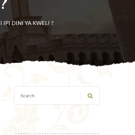
?
 IPI DINI YA KWELI ?
Migawanyo