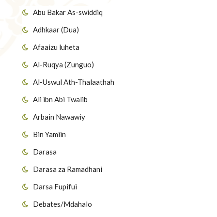
Abu Bakar As-swiddiq
Adhkaar (Dua)
Afaaizu luheta
Al-Ruqya (Zunguo)
Al-Uswul Ath-Thalaathah
Ali ibn Abi Twalib
Arbain Nawawiy
Bin Yamiin
Darasa
Darasa za Ramadhani
Darsa Fupifui
Debates/Mdahalo