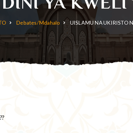
DINI YA KWELI 
TO
Debates/Mdahalo
UISLAMU NA UKIRISTO NI
??