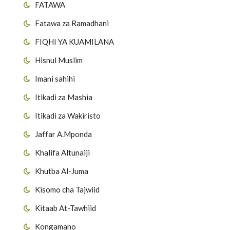
FATAWA
Fatawa za Ramadhani
FIQHI YA KUAMILANA
Hisnul Muslim
Imani sahihi
Itikadi za Mashia
Itikadi za Wakiristo
Jaffar A.Mponda
Khalifa Altunaiji
Khutba Al-Juma
Kisomo cha Tajwiid
Kitaab At-Tawhiid
Kongamano