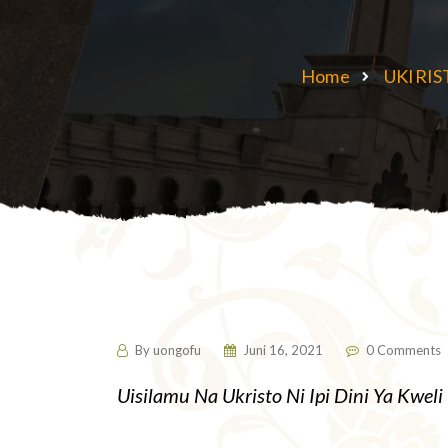
Home
UKIRIS
Debates/Mdahalo
By
uongofu
Juni 16, 2021
0 Comments
Uisilamu Na Ukristo Ni Ipi Dini Ya Kweli 