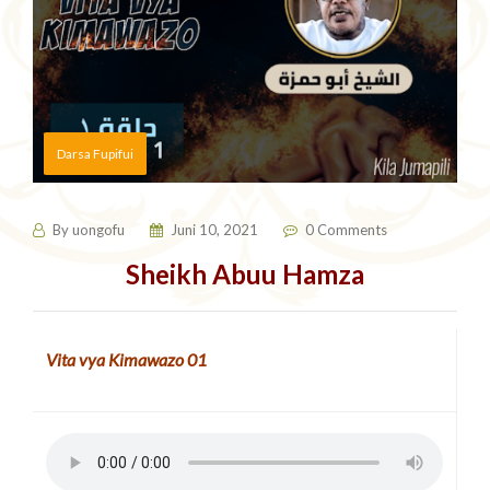
Darsa Fupifui
By
uongofu
Juni 10, 2021
0 Comments
Sheikh Abuu Hamza
Vita vya Kimawazo 01