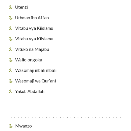
Utenzi
Uthman ibn Affan
Vitabu vya Kiislamu
Vitabu vya Kiislamu
Vituko na Majabu
Walio ongoka
Wasomaji mbali mbali
Wasomaji wa Qur’ani
Yakub Abdallah
Viungo vya Tovuti
Mwanzo