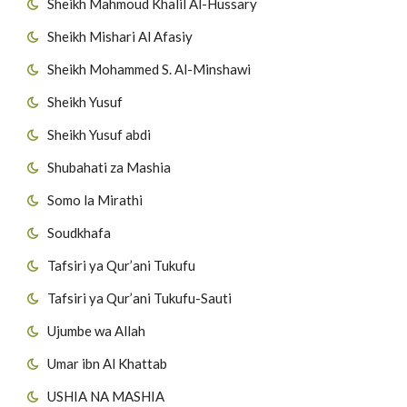
Sheikh Mahmoud Khalil Al-Hussary
Sheikh Mishari Al Afasiy
Sheikh Mohammed S. Al-Minshawi
Sheikh Yusuf
Sheikh Yusuf abdi
Shubahati za Mashia
Somo la Mirathi
Soudkhafa
Tafsiri ya Qur’ani Tukufu
Tafsiri ya Qur’ani Tukufu-Sauti
Ujumbe wa Allah
Umar ibn Al Khattab
USHIA NA MASHIA