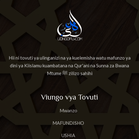
Hii ni tovuti ya ulinganizi na ya kuelemisha watu mafunzo ya
dini ya Kiislamu kuambatana na Qur'ani na Sunna za Bwana
Mtume ﷺ zilizo sahihi
Viungo vya Tovuti
Mwanzo
MAFUNDISHO
USHIA