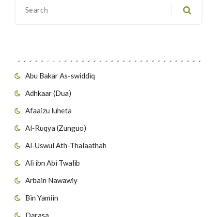
Migawanyo
Abu Bakar As-swiddiq
Adhkaar (Dua)
Afaaizu luheta
Al-Ruqya (Zunguo)
Al-Uswul Ath-Thalaathah
Ali ibn Abi Twalib
Arbain Nawawiy
Bin Yamiin
Darasa