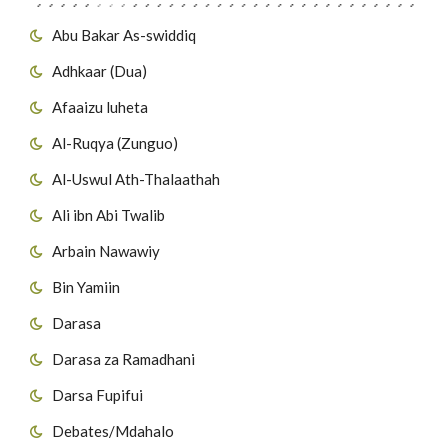
Abu Bakar As-swiddiq
Adhkaar (Dua)
Afaaizu luheta
Al-Ruqya (Zunguo)
Al-Uswul Ath-Thalaathah
Ali ibn Abi Twalib
Arbain Nawawiy
Bin Yamiin
Darasa
Darasa za Ramadhani
Darsa Fupifui
Debates/Mdahalo