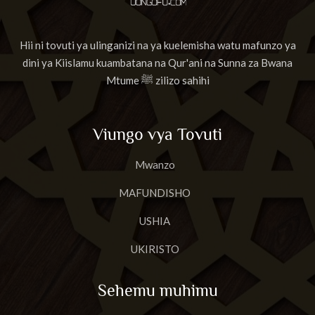
Hii ni tovuti ya ulinganizi na ya kuelemisha watu mafunzo ya
dini ya Kiislamu kuambatana na Qur'ani na Sunna za Bwana
Mtume ﷺ zilizo sahihi
Viungo vya Tovuti
Mwanzo
MAFUNDISHO
USHIA
UKIRISTO
Sehemu muhimu