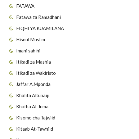
FATAWA
Fatawa za Ramadhani
FIQHI YA KUAMILANA
Hisnul Muslim
Imani sahihi
Itikadi za Mashia
Itikadi za Wakiristo
Jaffar A.Mponda
Khalifa Altunaiji
Khutba Al-Juma
Kisomo cha Tajwiid
Kitaab At-Tawhiid