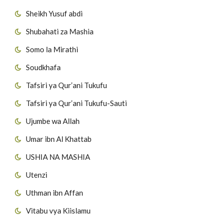
Sheikh Yusuf abdi
Shubahati za Mashia
Somo la Mirathi
Soudkhafa
Tafsiri ya Qur’ani Tukufu
Tafsiri ya Qur’ani Tukufu-Sauti
Ujumbe wa Allah
Umar ibn Al Khattab
USHIA NA MASHIA
Utenzi
Uthman ibn Affan
Vitabu vya Kiislamu