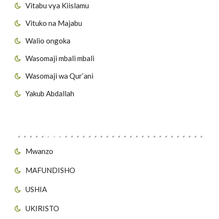
Vitabu vya Kiislamu
Vituko na Majabu
Walio ongoka
Wasomaji mbali mbali
Wasomaji wa Qur’ani
Yakub Abdallah
Viungo vya Tovuti
Mwanzo
MAFUNDISHO
USHIA
UKIRISTO