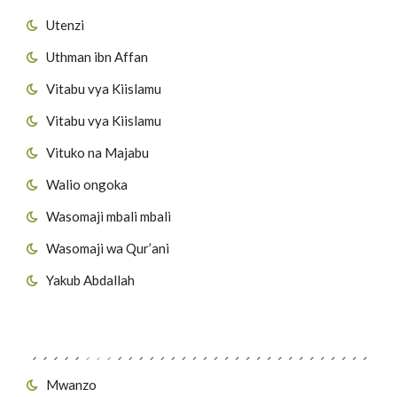
Utenzi
Uthman ibn Affan
Vitabu vya Kiislamu
Vitabu vya Kiislamu
Vituko na Majabu
Walio ongoka
Wasomaji mbali mbali
Wasomaji wa Qur’ani
Yakub Abdallah
Viungo vya Tovuti
Mwanzo