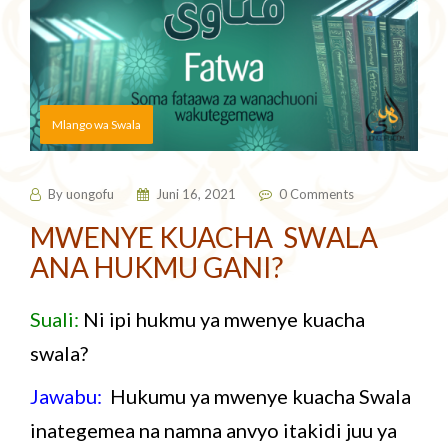
Mlango wa Swala
By
uongofu
Juni 16, 2021
0 Comments
MWENYE KUACHA SWALA
ANA HUKMU GANI?
Suali:
Ni ipi hukmu ya mwenye kuacha
swala?
Jawabu:
Hukumu ya mwenye kuacha Swala
inategemea na namna anvyo itakidi juu ya