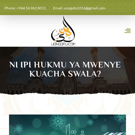
Phone: +966 56 961 8011
Email:
uongofu2016@gmail.com
NI IPI HUKMU YA MWENYE
KUACHA SWALA?