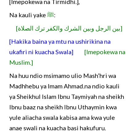
[Imepokewa na Tirmidhi.],
Na kauli yake
ﷺ
:
[بين الرجل وبين الشرك والكفر ترك الصلاة]
[Hakika baina ya mtu na ushirikina na
ukafiri ni kuacha Swala]
[Imepokewa na
Muslim.]
Na huu ndio msimamo ulio Mash’hri wa
Madhhebu ya Imam Ahmad.na ndio kauli
ya Sheikhul Islam Ibnu Taymiyah na sheikh
Ibnu baaz na sheikh Ibnu Uthaymin kwa
yule aliacha swala kabisa ama kwa yule
anae swali na kuacha basi hakufuru.