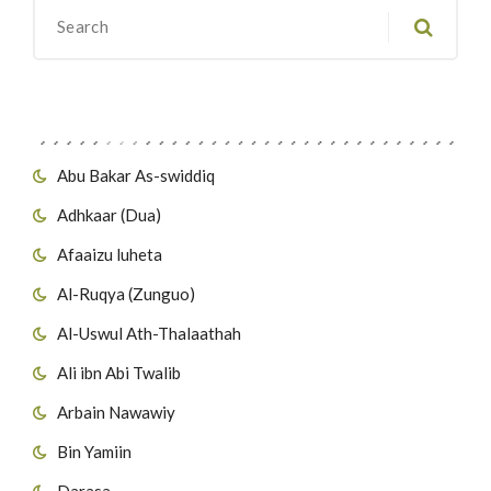
Migawanyo
Abu Bakar As-swiddiq
Adhkaar (Dua)
Afaaizu luheta
Al-Ruqya (Zunguo)
Al-Uswul Ath-Thalaathah
Ali ibn Abi Twalib
Arbain Nawawiy
Bin Yamiin
Darasa