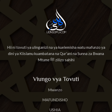
Hii ni tovuti ya ulinganizi na ya kuelemisha watu mafunzo ya
dini ya Kiislamu kuambatana na Qur'ani na Sunna za Bwana
Mtume ﷺ zilizo sahihi
Viungo vya Tovuti
Mwanzo
MAFUNDISHO
USHIA