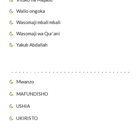
Walio ongoka
Wasomaji mbali mbali
Wasomaji wa Qur’ani
Yakub Abdallah
Viungo vya Tovuti
Mwanzo
MAFUNDISHO
USHIA
UKIRISTO