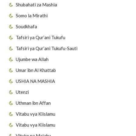
Shubahati za Mashia
Somo la Mirathi
Soudkhafa
Tafsiri ya Qur’ani Tukufu
Tafsiri ya Qur’ani Tukufu-Sauti
Ujumbe wa Allah
Umar ibn Al Khattab
USHIA NA MASHIA
Utenzi
Uthman ibn Affan
Vitabu vya Kiislamu
Vitabu vya Kiislamu
Vituko na Majabu