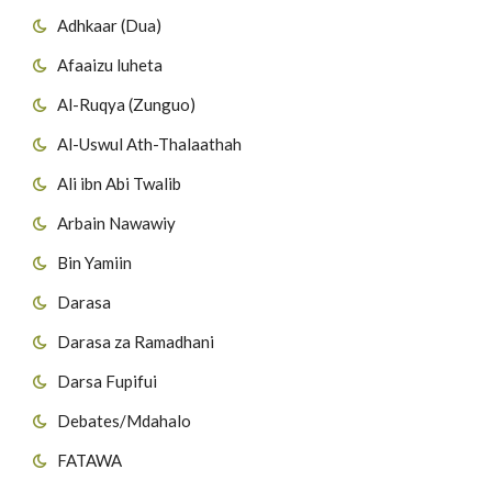
Adhkaar (Dua)
Afaaizu luheta
Al-Ruqya (Zunguo)
Al-Uswul Ath-Thalaathah
Ali ibn Abi Twalib
Arbain Nawawiy
Bin Yamiin
Darasa
Darasa za Ramadhani
Darsa Fupifui
Debates/Mdahalo
FATAWA