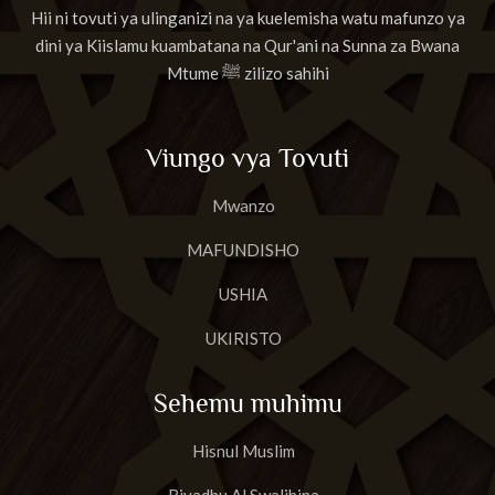
Hii ni tovuti ya ulinganizi na ya kuelemisha watu mafunzo ya
dini ya Kiislamu kuambatana na Qur'ani na Sunna za Bwana
Mtume ﷺ zilizo sahihi
Viungo vya Tovuti
Mwanzo
MAFUNDISHO
USHIA
UKIRISTO
Sehemu muhimu
Hisnul Muslim