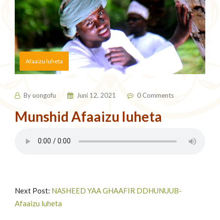
Afaaizu luheta
By
uongofu
Juni 12, 2021
0 Comments
Munshid Afaaizu luheta
Next Post:
NASHEED YAA GHAAFIR DDHUNUUB-
Afaaizu luheta