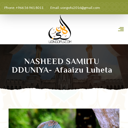
Phone: +966 56 961 8011
Email:
uongofu2016@gmail.com
NASHEED SAMIITU
DDUNIYA- Afaaizu Luheta