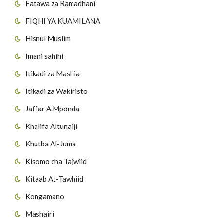
Fatawa za Ramadhani
FIQHI YA KUAMILANA
Hisnul Muslim
Imani sahihi
Itikadi za Mashia
Itikadi za Wakiristo
Jaffar A.Mponda
Khalifa Altunaiji
Khutba Al-Juma
Kisomo cha Tajwiid
Kitaab At-Tawhiid
Kongamano
Mashairi