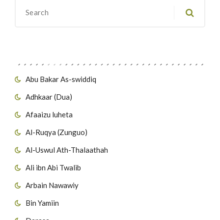
Migawanyo
Abu Bakar As-swiddiq
Adhkaar (Dua)
Afaaizu luheta
Al-Ruqya (Zunguo)
Al-Uswul Ath-Thalaathah
Ali ibn Abi Twalib
Arbain Nawawiy
Bin Yamiin