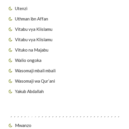
Utenzi
Uthman ibn Affan
Vitabu vya Kiislamu
Vitabu vya Kiislamu
Vituko na Majabu
Walio ongoka
Wasomaji mbali mbali
Wasomaji wa Qur’ani
Yakub Abdallah
Viungo vya Tovuti
Mwanzo