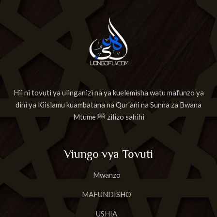
Hii ni tovuti ya ulinganizi na ya kuelemisha watu mafunzo ya
dini ya Kiislamu kuambatana na Qur'ani na Sunna za Bwana
Mtume ﷺ zilizo sahihi
Viungo vya Tovuti
Mwanzo
MAFUNDISHO
USHIA