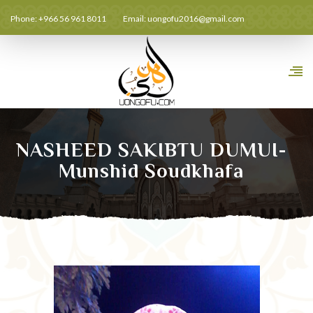
Phone: +966 56 961 8011
Email:
uongofu2016@gmail.com
NASHEED SAKIBTU DUMUI-
Munshid Soudkhafa