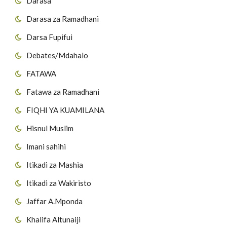
Darasa
Darasa za Ramadhani
Darsa Fupifui
Debates/Mdahalo
FATAWA
Fatawa za Ramadhani
FIQHI YA KUAMILANA
Hisnul Muslim
Imani sahihi
Itikadi za Mashia
Itikadi za Wakiristo
Jaffar A.Mponda
Khalifa Altunaiji