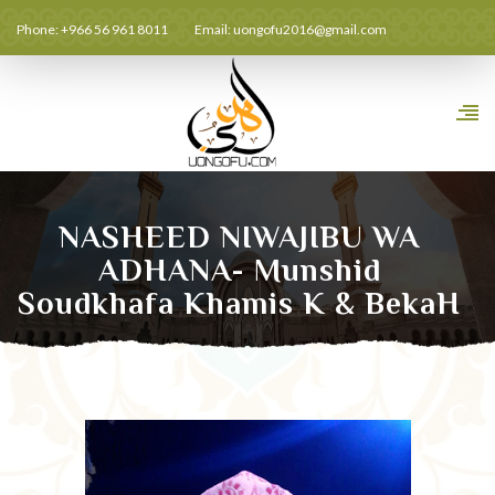
Phone: +966 56 961 8011
Email:
uongofu2016@gmail.com
NASHEED NIWAJIBU WA
ADHANA- Munshid
Soudkhafa Khamis K & BekaH