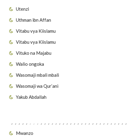
Utenzi
Uthman ibn Affan
Vitabu vya Kiislamu
Vitabu vya Kiislamu
Vituko na Majabu
Walio ongoka
Wasomaji mbali mbali
Wasomaji wa Qur’ani
Yakub Abdallah
Viungo vya Tovuti
Mwanzo