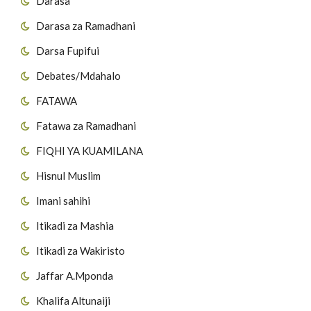
Darasa
Darasa za Ramadhani
Darsa Fupifui
Debates/Mdahalo
FATAWA
Fatawa za Ramadhani
FIQHI YA KUAMILANA
Hisnul Muslim
Imani sahihi
Itikadi za Mashia
Itikadi za Wakiristo
Jaffar A.Mponda
Khalifa Altunaiji