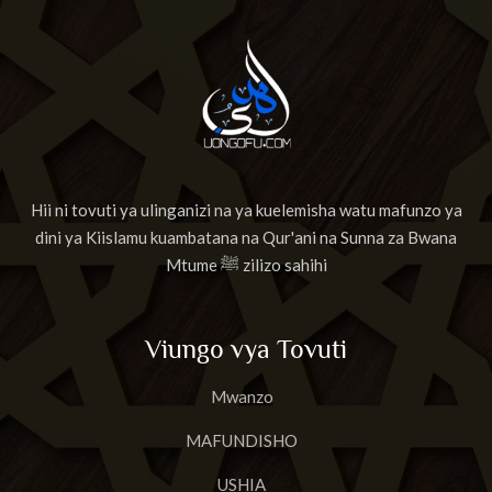
Hii ni tovuti ya ulinganizi na ya kuelemisha watu mafunzo ya
dini ya Kiislamu kuambatana na Qur'ani na Sunna za Bwana
Mtume ﷺ zilizo sahihi
Viungo vya Tovuti
Mwanzo
MAFUNDISHO
USHIA