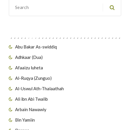
Migawanyo
Abu Bakar As-swiddiq
Adhkaar (Dua)
Afaaizu luheta
Al-Ruqya (Zunguo)
Al-Uswul Ath-Thalaathah
Ali ibn Abi Twalib
Arbain Nawawiy
Bin Yamiin