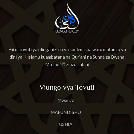
Hii ni tovuti ya ulinganizi na ya kuelemisha watu mafunzo ya
dini ya Kiislamu kuambatana na Qur'ani na Sunna za Bwana
Mtume ﷺ zilizo sahihi
Viungo vya Tovuti
Mwanzo
MAFUNDISHO
USHIA