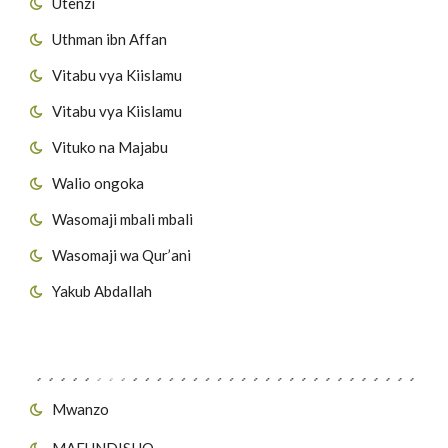
Utenzi
Uthman ibn Affan
Vitabu vya Kiislamu
Vitabu vya Kiislamu
Vituko na Majabu
Walio ongoka
Wasomaji mbali mbali
Wasomaji wa Qur’ani
Yakub Abdallah
Viungo vya Tovuti
Mwanzo
MAFUNDISHO