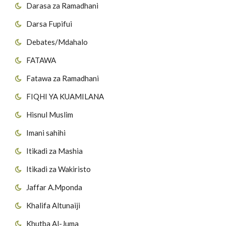
Darasa za Ramadhani
Darsa Fupifui
Debates/Mdahalo
FATAWA
Fatawa za Ramadhani
FIQHI YA KUAMILANA
Hisnul Muslim
Imani sahihi
Itikadi za Mashia
Itikadi za Wakiristo
Jaffar A.Mponda
Khalifa Altunaiji
Khutba Al-Juma