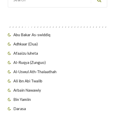
Migawanyo
Abu Bakar As-swiddiq
Adhkaar (Dua)
Afaaizu luheta
Al-Ruqya (Zunguo)
Al-Uswul Ath-Thalaathah
Ali ibn Abi Twalib
Arbain Nawawiy
Bin Yamiin
Darasa