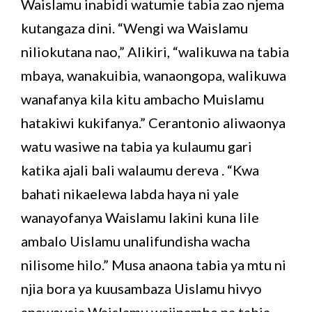
Waislamu inabidi watumie tabia zao njema
kutangaza dini. “Wengi wa Waislamu
niliokutana nao,” Alikiri, “walikuwa na tabia
mbaya, wanakuibia, wanaongopa, walikuwa
wanafanya kila kitu ambacho Muislamu
hatakiwi kukifanya.” Cerantonio aliwaonya
watu wasiwe na tabia ya kulaumu gari
katika ajali bali walaumu dereva . “Kwa
bahati nikaelewa labda haya ni yale
wanayofanya Waislamu lakini kuna lile
ambalo Uislamu unalifundisha wacha
nilisome hilo.” Musa anaona tabia ya mtu ni
njia bora ya kuusambaza Uislamu hivyo
anawausia Waislamu wajipambe na tabia