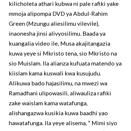
kilicholeta athari kubwa ni pale rafiki yake
mmoja alipompa DVD ya Abdul-Rahim
Green (Mzungu aliesilimu vilevile),
inaonesha jinsi alivyosilimu. Baada ya
kuangalia video ile, Musa akajitangazia
kuwa yeye si Mkristo tena, sio Mkristo na
sio Muislam. Ila alianza kufuata matendo ya
kiislam kama kuswali kwa kusujudu.
Alikuwa bado hajasilimu, na mwezi wa
Ramadhani ulipowasili, aliwauliza rafiki
zake waislam kama watafunga,
alishangazwa kusikia kuwa baadhi yao
hawatafunga. Ila yeye alisema, “ Mimi siyo