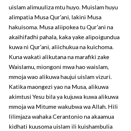
uislam alimuuliza mtu huyo. Muislam huyu
alimpatia Musa Qur’ani, lakini Musa
hakuisoma. Musa aliipokea tu Qur’ani na
akaihifadhi pahala, kaka yake alipoigundua
kuwa ni Qur’ani, aliichukua na kuichoma.
Kuna wakati alikutana na marafiki zake
Waislamu, miongoni mwa hao waislam,
mmoja wao alikuwa haujui uislam vizuri.
Katika maongezi yao na Musa, alikuwa
akimtusi Yesu bila ya kujuwa kuwa alikuwa
mmoja wa Mitume wakubwa wa Allah. Hili
lilimjaza wahaka Cerantonio na akaamua
kidhati kuusoma uislam ili kuishambulia