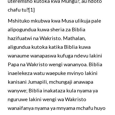
uteremsho kutoka kwa Mungu?, au ndoto
chafu tu?[1]
Mshituko mkubwa kwa Musa ulikuja pale
alipogundua kuwa sheria za Biblia
hazifuatwi na Wakristo. Mathalan,
aligundua kutoka katika Biblia kuwa
wanaume wanapaswa kufuga ndevu lakini
Papa na Wakristo wengi wananyoa. Biblia
inaelekeza watu waepuke mvinyo lakini
kanisani Jumapili, mchungaji anawapa
wanywe; Biblia inakataza kula nyama ya
nguruwe lakini wengi wa Wakristo
wanaifanya nyama ya mnyama mchafu huyo