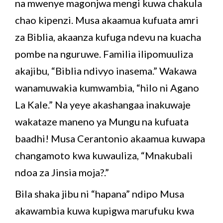
na mwenye magonjwa mengi kuwa chakula
chao kipenzi. Musa akaamua kufuata amri
za Biblia, akaanza kufuga ndevu na kuacha
pombe na nguruwe. Familia ilipomuuliza
akajibu, “Biblia ndivyo inasema.” Wakawa
wanamuwakia kumwambia, “hilo ni Agano
La Kale.” Na yeye akashangaa inakuwaje
wakataze maneno ya Mungu na kufuata
baadhi! Musa Cerantonio akaamua kuwapa
changamoto kwa kuwauliza, “Mnakubali
ndoa za Jinsia moja?.”
Bila shaka jibu ni “hapana” ndipo Musa
akawambia kuwa kupigwa marufuku kwa