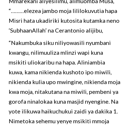
Mmarekani aliyesilimu, alimuomba Musa,
“………elezea jambo moja lililokuvutia hapa
Misri hata ukadiriki kutosita kutamka neno
‘SubhaanAllah’ na Cerantonio alijibu,
“Nakumbuka siku niliyowasili nyumbani
kwangu, nilimuuliza mlinzi wapi kuna
msikiti uliokaribu na hapa. Aliniambia
kuwa, kama nikienda kushoto ipo miwili,
nikienda kulia upo mwingine, nikienda moja
kwa moja, nitakutana na miwili, pembeni ya
gorofa ninalokaa kuna masjid nyengine. Na
yote ilikuwa haikuchukui zaidi ya dakika 1.
Nimetoka sehemu yenye msikiti mmoja