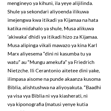
mengineyo ya kihuni, ila yeye alijilinda.
Shule ya sekondari aliyoenda ilikuwa
imejengwa kwa itikadi ya Kijamaa na hata
katika midahalo ya shule, Musa alikuwa
‘akiwaka’ dhidi ya itikadi hizo za Kijamaa.
Musa alipinga vikali mawazo ya kina Karl
Marx aliyesema “dini ni kasumba tu ya
watu” au “Mungu amekufa” ya Friedrich
Nietzche. Ili Cerantonio aitetee dini yake,
ilimpasa aisome na punde akaanza kusoma
Biblia, alishtushwa na aliyoyakuta. “Baadhi
ya visa vya Biblia ni vya kiasherati, ni
vya kiponografia (matusi yenye kutia