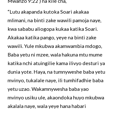
Mwanzo 9:22 ) na kile cha,
“Lutu akapanda kutoka Soari akakaa
mlimani, na binti zake wawili pamoja naye,
kwa sababu aliogopa kukaa katika Soari.
Akakaa katika pango, yeye na binti zake
wawili. Yule mkubwa akamwambia mdogo,
Baba yetu ni mzee, wala hakuna mtu mume
katika nchi atuingilie kama ilivyo desturi ya
dunia yote. Haya, na tumnyweshe baba yetu
mvinyo, tukalale naye, ili tumhifadhie baba
yetu uzao. Wakamnywesha baba yao
mvinyo usiku ule, akaondoka huyo mkubwa
akalala naye, wala yeye hana habari