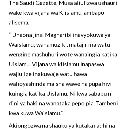
The Saudi Gazette, Musa aliulizwa ushauri
wake kwa vijana wa Kiislamu, ambapo
alisema,
“ Unaona jinsi Magharibi inavyokuwa ya
Waislamu; wanamuziki, matajiri na watu
wengine mashuhuri wote wanaingia katika
Uislamu. Vijana wa kiislamu inapaswa
wajiulize inakuwaje watu hawa
walioyashinda maisha wawe na pupa hivi
kuingia katika Uislamu. Ni kwa sababu ni
dini ya haki na wanataka pepo pia. Tambeni
kwa kuwa Waislamu.”
Akiongozwa na shauku ya kutaka radhi na