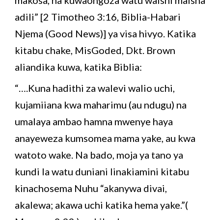
adili” [2 Timotheo 3:16, Biblia-Habari
Njema (Good News)] ya visa hivyo. Katika
kitabu chake, MisGoded, Dkt. Brown
aliandika kuwa, katika Biblia:
“….Kuna hadithi za walevi walio uchi,
kujamiiana kwa maharimu (au ndugu) na
umalaya ambao hamna mwenye haya
anayeweza kumsomea mama yake, au kwa
watoto wake. Na bado, moja ya tano ya
kundi la watu duniani linakiamini kitabu
kinachosema Nuhu “akanywa divai,
akalewa; akawa uchi katika hema yake.”(