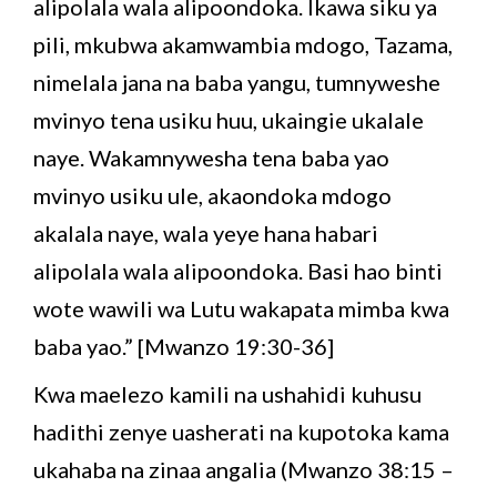
alipolala wala alipoondoka. Ikawa siku ya
pili, mkubwa akamwambia mdogo, Tazama,
nimelala jana na baba yangu, tumnyweshe
mvinyo tena usiku huu, ukaingie ukalale
naye. Wakamnywesha tena baba yao
mvinyo usiku ule, akaondoka mdogo
akalala naye, wala yeye hana habari
alipolala wala alipoondoka. Basi hao binti
wote wawili wa Lutu wakapata mimba kwa
baba yao.” [Mwanzo 19:30-36]
Kwa maelezo kamili na ushahidi kuhusu
hadithi zenye uasherati na kupotoka kama
ukahaba na zinaa angalia (Mwanzo 38:15 –