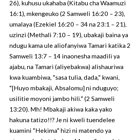
26), kuhusu ukahaba (Kitabu cha Waamuzi
16:1), mkengeuko (2 Samweli 16:20 – 23),
umalaya (Ezekiel 16:20 – 34 na 23:1 – 21),
uzinzi (Methali 7:10 – 19), ubakaji baina ya
ndugu kama ule aliofanyiwa Tamari katika 2
Samweli 13:7 – 14 inaonesha maadili ya
ajabu, na Tamari (aliyebakwa) alishauriwa
kwa kuambiwa, “sasa tulia, dada,” kwani,
“[Huyo mbakaji, Absalomu] ni nduguyo;
usilitie moyoni jambo hili.” (2 Samweli
13:20). Mh! Mbakaji akiwa kaka yako
hakuna tatizo!!? Je ni kweli tuendelee
kuamini “Hekima” hizi ni matendo ya