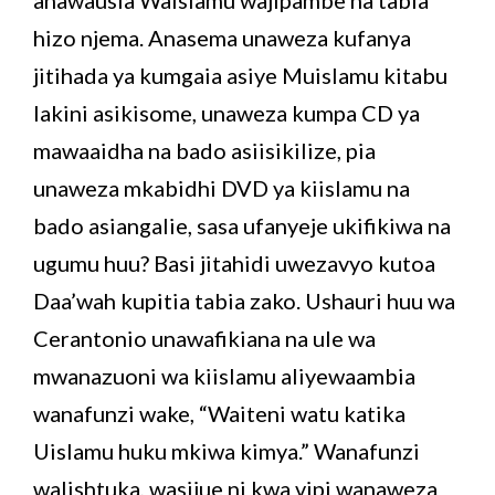
hizo njema. Anasema unaweza kufanya
jitihada ya kumgaia asiye Muislamu kitabu
lakini asikisome, unaweza kumpa CD ya
mawaaidha na bado asiisikilize, pia
unaweza mkabidhi DVD ya kiislamu na
bado asiangalie, sasa ufanyeje ukifikiwa na
ugumu huu? Basi jitahidi uwezavyo kutoa
Daa’wah kupitia tabia zako. Ushauri huu wa
Cerantonio unawafikiana na ule wa
mwanazuoni wa kiislamu aliyewaambia
wanafunzi wake, “Waiteni watu katika
Uislamu huku mkiwa kimya.” Wanafunzi
walishtuka, wasijue ni kwa vipi wanaweza