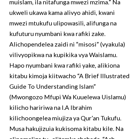
muislam, ila nitafunga mwezi mzima.” Na
ukweli ukawa kama alivyo ahidi, kwani
mwezi mtukufu ulipowasili, alifunga na
kufuturu nyumbani kwa rafiki zake.
Alichopendelea zaidi ni “misosi” (vyakula)
vilivyopikwa na kupikika vya Waislamu.
Hapo nyumbani kwa rafiki yake, alikiona
kitabu kimoja kiitwacho “A Brief Illustrated
Guide To Understanding Islam”
(Mwongozo Mfupi Wa Kuuelewa Uislamu)
kilicho haririwa na I.A Ibrahim
kilichoongelea miujiza ya Qur’an Tukufu.
Musa hakujizuia kukisoma kitabu kile. Na
alipomaliza tu , alitamka shahada, “Ash-