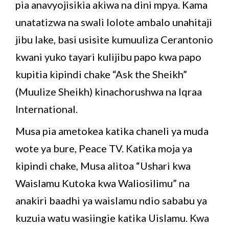
pia anavyojisikia akiwa na dini mpya. Kama
unatatizwa na swali lolote ambalo unahitaji
jibu lake, basi usisite kumuuliza Cerantonio
kwani yuko tayari kulijibu papo kwa papo
kupitia kipindi chake “Ask the Sheikh”
(Muulize Sheikh) kinachorushwa na Iqraa
International.
Musa pia ametokea katika chaneli ya muda
wote ya bure, Peace TV. Katika moja ya
kipindi chake, Musa alitoa “Ushari kwa
Waislamu Kutoka kwa Waliosilimu” na
anakiri baadhi ya waislamu ndio sababu ya
kuzuia watu wasiingie katika Uislamu. Kwa