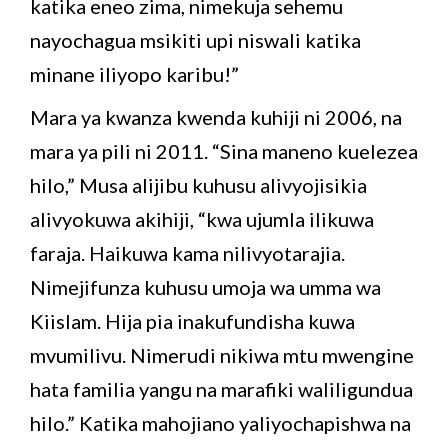
katika eneo zima, nimekuja sehemu
nayochagua msikiti upi niswali katika
minane iliyopo karibu!”
Mara ya kwanza kwenda kuhiji ni 2006, na
mara ya pili ni 2011. “Sina maneno kuelezea
hilo,” Musa alijibu kuhusu alivyojisikia
alivyokuwa akihiji, “kwa ujumla ilikuwa
faraja. Haikuwa kama nilivyotarajia.
Nimejifunza kuhusu umoja wa umma wa
Kiislam. Hija pia inakufundisha kuwa
mvumilivu. Nimerudi nikiwa mtu mwengine
hata familia yangu na marafiki waliligundua
hilo.” Katika mahojiano yaliyochapishwa na