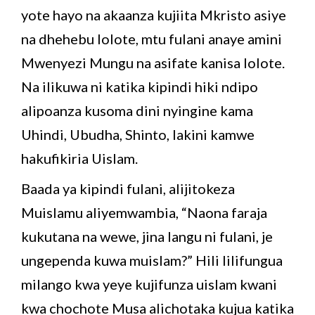
yote hayo na akaanza kujiita Mkristo asiye
na dhehebu lolote, mtu fulani anaye amini
Mwenyezi Mungu na asifate kanisa lolote.
Na ilikuwa ni katika kipindi hiki ndipo
alipoanza kusoma dini nyingine kama
Uhindi, Ubudha, Shinto, lakini kamwe
hakufikiria Uislam.
Baada ya kipindi fulani, alijitokeza
Muislamu aliyemwambia, “Naona faraja
kukutana na wewe, jina langu ni fulani, je
ungependa kuwa muislam?” Hili lilifungua
milango kwa yeye kujifunza uislam kwani
kwa chochote Musa alichotaka kujua katika