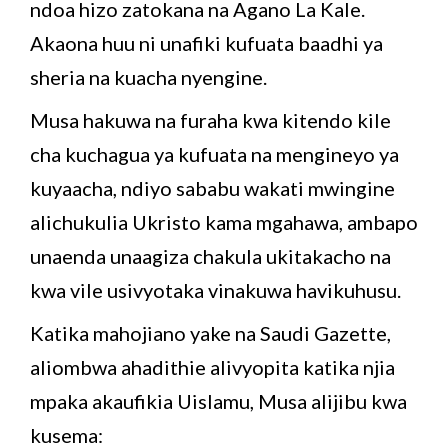
ndoa hizo zatokana na Agano La Kale.
Akaona huu ni unafiki kufuata baadhi ya
sheria na kuacha nyengine.
Musa hakuwa na furaha kwa kitendo kile
cha kuchagua ya kufuata na mengineyo ya
kuyaacha, ndiyo sababu wakati mwingine
alichukulia Ukristo kama mgahawa, ambapo
unaenda unaagiza chakula ukitakacho na
kwa vile usivyotaka vinakuwa havikuhusu.
Katika mahojiano yake na Saudi Gazette,
aliombwa ahadithie alivyopita katika njia
mpaka akaufikia Uislamu, Musa alijibu kwa
kusema: