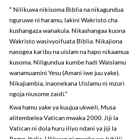
“ Nilikuwa nikisoma Biblia na nikagundua
nguruwe ni haramu, lakini Wakristo cha
kushangaza wanakula. Nikashangaa kuona
Wakristo wasivyoifuata Biblia. Nikajiona
nasogea karibu na uislam na hapo nikaamua
kusoma. Niligundua kumbe hadi Waislamu
wanamuamini Yesu (Amani iwe juu yake).
Nikajiambia, inaonekana Uislamu ni mzuri
ngoja niusome zaidi.”
Kwa hamu yake ya kuujua ukweli, Musa
alitembelea Vatican mwaka 2000. Jiji la
Vatican ni dola huru iliyo ndani ya jiji la
Rome, Italia. Ulikuwa ni mwaka wa Jubilii