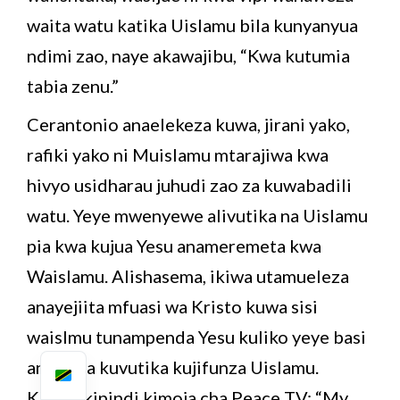
waita watu katika Uislamu bila kunyanyua
ndimi zao, naye akawajibu, “Kwa kutumia
tabia zenu.”
Cerantonio anaelekeza kuwa, jirani yako,
rafiki yako ni Muislamu mtarajiwa kwa
hivyo usidharau juhudi zao za kuwabadili
watu. Yeye mwenyewe alivutika na Uislamu
pia kwa kujua Yesu anameremeta kwa
Waislamu. Alishasema, ikiwa utamueleza
anayejiita mfuasi wa Kristo kuwa sisi
waislmu tunampenda Yesu kuliko yeye basi
anaweza kuvutika kujifunza Uislamu.
Katika kipindi kimoja cha Peace TV: “My