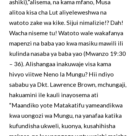
ashiki),”alisema, na kama mfano, Musa
alitoa kisa cha Lut aliyeleweshwa na
watoto zake wa kike. Sijui nimalizie!? Dah!
Wacha niseme tu! Watoto wale wakafanya
mapenzi na baba yao kwa masiku mawili ili
kulinda nasaba ya baba yao (Mwanzo 19:30
– 36). Alishangaa inakuwaje visa kama
hivyo viitwe Neno la Mungu? Hii ndiyo
sababu ya Dkt. Lawrence Brown, mchungaji,
hakuamini ile kauli inayosema ati
“Maandiko yote Matakatifu yameandikwa
kwa uongozi wa Mungu, na yanafaa katika
kufundisha ukweli, kuonya, kusahihisha
makosa, na kuwaongoza watu waishi maisha