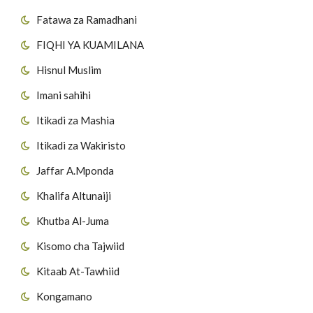
Fatawa za Ramadhani
FIQHI YA KUAMILANA
Hisnul Muslim
Imani sahihi
Itikadi za Mashia
Itikadi za Wakiristo
Jaffar A.Mponda
Khalifa Altunaiji
Khutba Al-Juma
Kisomo cha Tajwiid
Kitaab At-Tawhiid
Kongamano