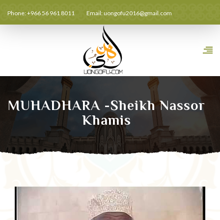
Phone: +966 56 961 8011
Email:
uongofu2016@gmail.com
MUHADHARA -Sheikh Nassor
Khamis