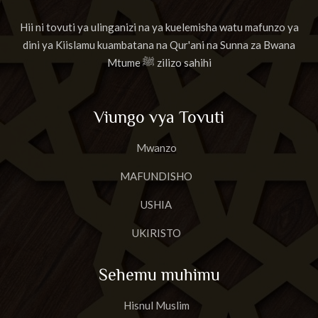
Hii ni tovuti ya ulinganizi na ya kuelemisha watu mafunzo ya
dini ya Kiislamu kuambatana na Qur'ani na Sunna za Bwana
Mtume ﷺ zilizo sahihi
Viungo vya Tovuti
Mwanzo
MAFUNDISHO
USHIA
UKIRISTO
Sehemu muhimu
Hisnul Muslim