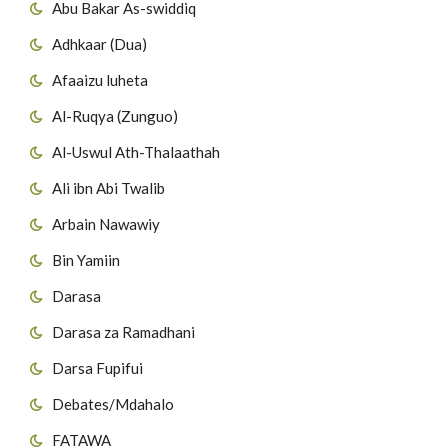
Abu Bakar As-swiddiq
Adhkaar (Dua)
Afaaizu luheta
Al-Ruqya (Zunguo)
Al-Uswul Ath-Thalaathah
Ali ibn Abi Twalib
Arbain Nawawiy
Bin Yamiin
Darasa
Darasa za Ramadhani
Darsa Fupifui
Debates/Mdahalo
FATAWA