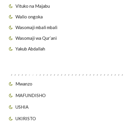
Vituko na Majabu
Walio ongoka
Wasomaji mbali mbali
Wasomaji wa Qur’ani
Yakub Abdallah
Viungo vya Tovuti
Mwanzo
MAFUNDISHO
USHIA
UKIRISTO