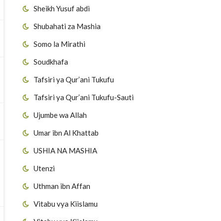
Sheikh Yusuf abdi
Shubahati za Mashia
Somo la Mirathi
Soudkhafa
Tafsiri ya Qur’ani Tukufu
Tafsiri ya Qur’ani Tukufu-Sauti
Ujumbe wa Allah
Umar ibn Al Khattab
USHIA NA MASHIA
Utenzi
Uthman ibn Affan
Vitabu vya Kiislamu