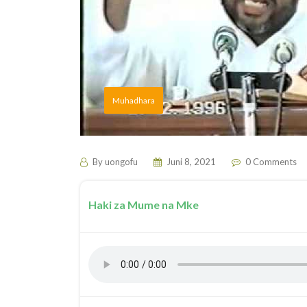
Muhadhara
By
uongofu
Juni 8, 2021
0 Comments
Haki za Mume na Mke