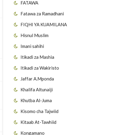
FATAWA
Fatawa za Ramadhani
FIQHI YA KUAMILANA
Hisnul Muslim
Imani sahihi
Itikadi za Mashia
Itikadi za Wakiristo
Jaffar A.Mponda
Khalifa Altunaiji
Khutba Al-Juma
Kisomo cha Tajwiid
Kitaab At-Tawhiid
Kongamano