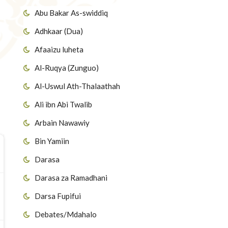
Abu Bakar As-swiddiq
Adhkaar (Dua)
Afaaizu luheta
Al-Ruqya (Zunguo)
Al-Uswul Ath-Thalaathah
Ali ibn Abi Twalib
Arbain Nawawiy
Bin Yamiin
Darasa
Darasa za Ramadhani
Darsa Fupifui
Debates/Mdahalo