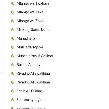
Mlango wa Twahara
Mlango wa Zaka
Mlango wa Zaka
Msomaji Samir Izzat
Muhadhara
Muislamu Mpiya
Munshid Yusuf Calibso
Rashid Alheidy
Riyadhu Al Swalihina
Riyadhu Al Swalihina
Sahih Al-Bukhari
Sehemu nyengine
Sehemu ya Ibaada