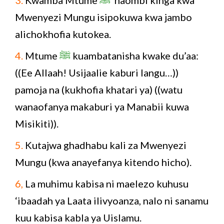
Mwenyezi Mungu isipokuwa kwa jambo
alichokhofia kutokea.
4.
Mtume
ﷺ
kuambatanisha kwake du’aa:
((Ee Allaah! Usijaalie kaburi langu…))
pamoja na (kukhofia khatari ya) ((watu
wanaofanya makaburi ya Manabii kuwa
Misikiti)).
5.
Kutajwa ghadhabu kali za Mwenyezi
Mungu (kwa anayefanya kitendo hicho).
6,
La muhimu kabisa ni maelezo kuhusu
‘ibaadah ya Laata ilivyoanza, nalo ni sanamu
kuu kabisa kabla ya Uislamu.