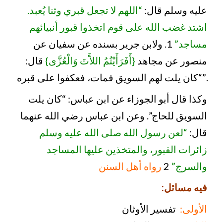
عليه وسلم قال:
“اللهم لا تجعل قبري وثنا يُعبد.
اشتد غضب الله على قوم اتخذوا قبور أنبيائهم
مساجد”
1. ولابن جرير بسنده عن سفيان عن
منصور عن مجاهد
{أَفَرَأَيْتُمُ اللاَّتَ وَالْعُزَّى}
قال:
“كان يلت لهم السويق فمات، فعكفوا على قبره”.
وكذا قال أبو الجوزاء عن ابن عباس: “كان يلت
السويق للحاج”. وعن ابن عباس رضي الله عنهما
قال:
“لعن رسول الله صلى الله عليه وسلم
زائرات القبور، والمتخذين عليها المساجد
رواه أهل السنن
2
والسرج”
:فيه مسائل
الأولى:
تفسير الأوثان