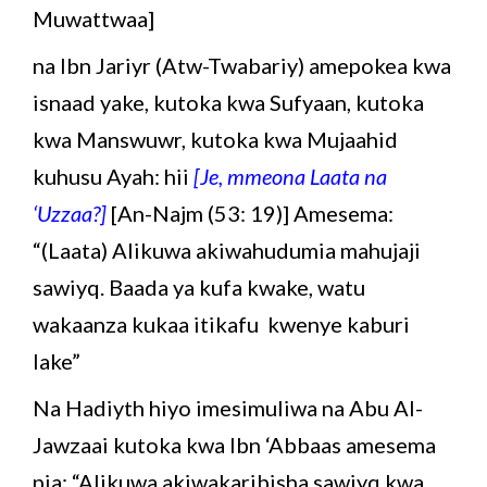
Muwattwaa]
na Ibn Jariyr (Atw-Twabariy) amepokea kwa
isnaad yake, kutoka kwa Sufyaan, kutoka
kwa Manswuwr, kutoka kwa Mujaahid
kuhusu Ayah: hii
[Je, mmeona Laata na
‘Uzzaa?]
[An-Najm (53: 19)] Amesema:
“(Laata) Alikuwa akiwahudumia mahujaji
sawiyq. Baada ya kufa kwake, watu
wakaanza kukaa itikafu kwenye kaburi
lake”
Na Hadiyth hiyo imesimuliwa na Abu Al-
Jawzaai kutoka kwa Ibn ‘Abbaas amesema
pia: “Alikuwa akiwakaribisha sawiyq kwa