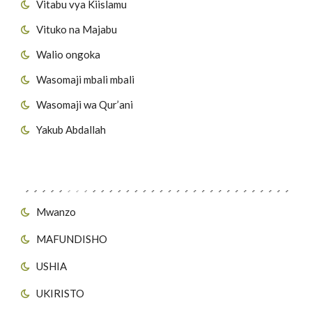
Vitabu vya Kiislamu
Vituko na Majabu
Walio ongoka
Wasomaji mbali mbali
Wasomaji wa Qur’ani
Yakub Abdallah
Viungo vya Tovuti
Mwanzo
MAFUNDISHO
USHIA
UKIRISTO