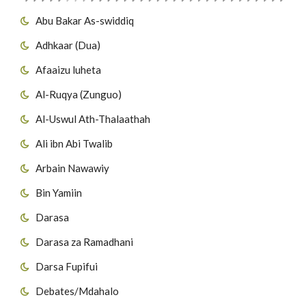
Abu Bakar As-swiddiq
Adhkaar (Dua)
Afaaizu luheta
Al-Ruqya (Zunguo)
Al-Uswul Ath-Thalaathah
Ali ibn Abi Twalib
Arbain Nawawiy
Bin Yamiin
Darasa
Darasa za Ramadhani
Darsa Fupifui
Debates/Mdahalo