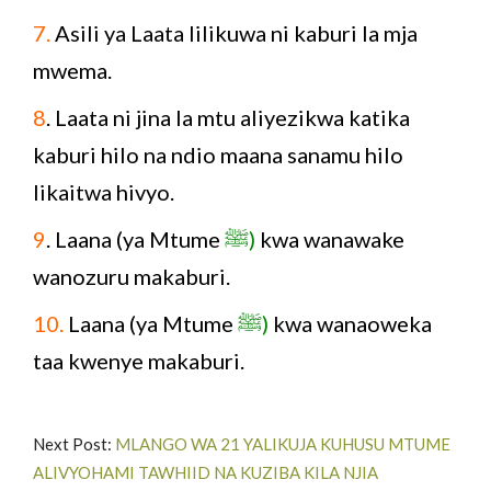
7.
Asili ya Laata lilikuwa ni kaburi la mja
mwema.
8
. Laata ni jina la mtu aliyezikwa katika
kaburi hilo na ndio maana sanamu hilo
likaitwa hivyo.
9
. Laana (ya Mtume
ﷺ)
kwa wanawake
wanozuru makaburi.
10.
Laana (ya Mtume
ﷺ)
kwa wanaoweka
taa kwenye makaburi.
Next Post:
MLANGO WA 21 YALIKUJA KUHUSU MTUME
ALIVYOHAMI TAWHIID NA KUZIBA KILA NJIA