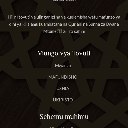
Hii ni tovuti ya ulinganizi na ya kuelemisha watu mafunzo ya
dini ya Kiislamu kuambatana na Qur'ani na Sunna za Bwana
Mtume ﷺ zilizo sahihi
Viungo vya Tovuti
Mwanzo
MAFUNDISHO
USHIA
UKIRISTO
Sehemu muhimu