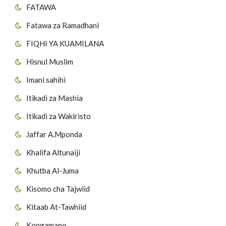
FATAWA
Fatawa za Ramadhani
FIQHI YA KUAMILANA
Hisnul Muslim
Imani sahihi
Itikadi za Mashia
Itikadi za Wakiristo
Jaffar A.Mponda
Khalifa Altunaiji
Khutba Al-Juma
Kisomo cha Tajwiid
Kitaab At-Tawhiid
Kongamano