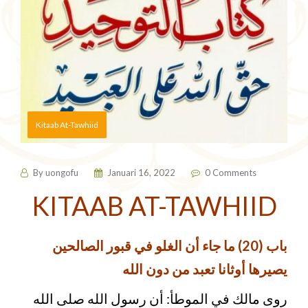
Kitaab At-Tawhiid
By
uongofu
Januari 16, 2022
0 Comments
KITAAB AT-TAWHIID
باب (20) ما جاء أن الغلو في قبور الصالحين
يصيرها أوثانا تعبد من دون الله
روى مالك في الموطأ: أن رسول الله صلى الله