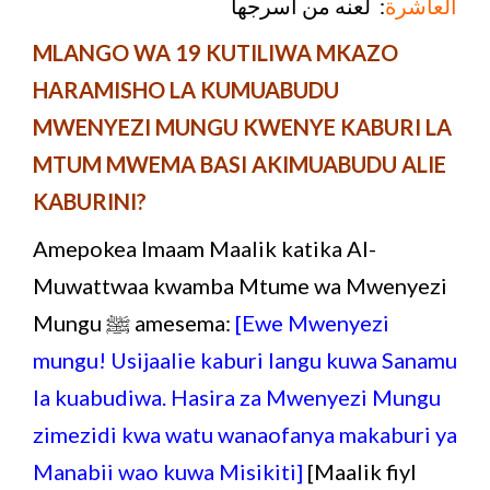
لعنه من أسرجها
:
العاشرة
MLANGO WA 19 KUTILIWA MKAZO
HARAMISHO LA KUMUABUDU
MWENYEZI MUNGU KWENYE KABURI LA
MTUM MWEMA BASI AKIMUABUDU ALIE
KABURINI?
Amepokea Imaam Maalik katika Al-
Muwattwaa kwamba Mtume wa Mwenyezi
Mungu ﷺ amesema:
[Ewe Mwenyezi
mungu! Usijaalie kaburi langu kuwa Sanamu
la kuabudiwa. Hasira za Mwenyezi Mungu
zimezidi kwa watu wanaofanya makaburi ya
Manabii wao kuwa Misikiti]
[Maalik fiyl