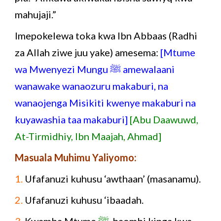
mahujaji.”
Imepokelewa toka kwa Ibn Abbaas (Radhi
za Allah ziwe juu yake) amesema:
[Mtume
wa Mwenyezi Mungu ﷺ amewalaani
wanawake wanaozuru makaburi, na
wanaojenga Misikiti kwenye makaburi na
kuyawashia taa makaburi]
[Abu Daawuwd,
At-Tirmidhiy, Ibn Maajah, Ahmad]
Masuala Muhimu Yaliyomo:
1.
Ufafanuzi kuhusu ‘awthaan’ (masanamu).
2.
Ufafanuzi kuhusu ‘ibaadah.
3.
Kwamba Mtume
ﷺ
haombi kinga kwa