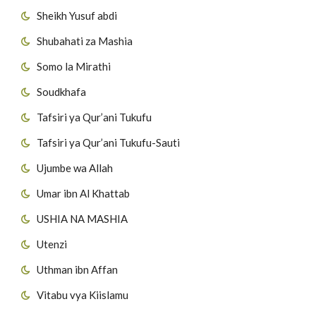
Sheikh Yusuf abdi
Shubahati za Mashia
Somo la Mirathi
Soudkhafa
Tafsiri ya Qur’ani Tukufu
Tafsiri ya Qur’ani Tukufu-Sauti
Ujumbe wa Allah
Umar ibn Al Khattab
USHIA NA MASHIA
Utenzi
Uthman ibn Affan
Vitabu vya Kiislamu