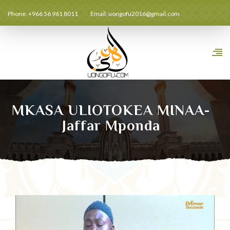
Phone: +966 56 961 8011
Email:
uongofu2016@gmail.com
MKASA ULIOTOKEA MINAA-
Jaffar Mponda