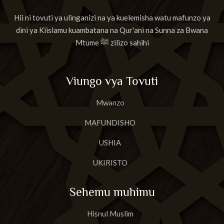
Hii ni tovuti ya ulinganizi na ya kuelemisha watu mafunzo ya
dini ya Kiislamu kuambatana na Qur'ani na Sunna za Bwana
Mtume ﷺ zilizo sahihi
Viungo vya Tovuti
Mwanzo
MAFUNDISHO
USHIA
UKIRISTO
Sehemu muhimu
Hisnul Muslim