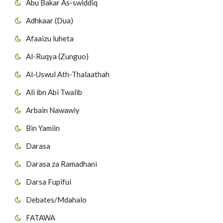
Abu Bakar As-swiddiq
Adhkaar (Dua)
Afaaizu luheta
Al-Ruqya (Zunguo)
Al-Uswul Ath-Thalaathah
Ali ibn Abi Twalib
Arbain Nawawiy
Bin Yamiin
Darasa
Darasa za Ramadhani
Darsa Fupifui
Debates/Mdahalo
FATAWA