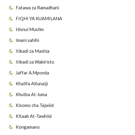
Fatawa za Ramadhani
FIQHI YA KUAMILANA
Hisnul Muslim
Imani sahihi
Itikadi za Mashia
Itikadi za Wakiristo
Jaffar A.Mponda
Khalifa Altunaiji
Khutba Al-Juma
Kisomo cha Tajwiid
Kitaab At-Tawhiid
Kongamano