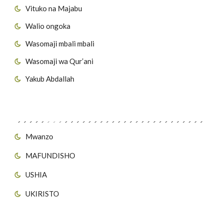
Vituko na Majabu
Walio ongoka
Wasomaji mbali mbali
Wasomaji wa Qur’ani
Yakub Abdallah
Viungo vya Tovuti
Mwanzo
MAFUNDISHO
USHIA
UKIRISTO