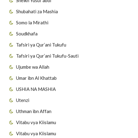
Sheikh Yusuf abdi
Shubahati za Mashia
Somo la Mirathi
Soudkhafa
Tafsiri ya Qur’ani Tukufu
Tafsiri ya Qur’ani Tukufu-Sauti
Ujumbe wa Allah
Umar ibn Al Khattab
USHIA NA MASHIA
Utenzi
Uthman ibn Affan
Vitabu vya Kiislamu
Vitabu vya Kiislamu