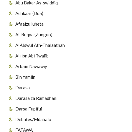
Abu Bakar As-swiddiq
Adhkaar (Dua)
Afaaizu luheta
Al-Ruqya (Zunguo)
Al-Uswul Ath-Thalaathah
Ali ibn Abi Twalib
Arbain Nawawiy
Bin Yamiin
Darasa
Darasa za Ramadhani
Darsa Fupifui
Debates/Mdahalo
FATAWA