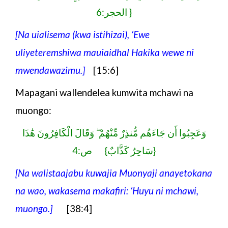
الحجر:6}
[Na uialisema (kwa istihizai), ‘Ewe
uliyeteremshiwa
mauiaidhal Hakika wewe ni
mwendawazimu.]
[15:6]
Mapagani wallendelea kumwita mchawi na
muongo:
وَعَجِبُوا أَن جَاءَهُم مُّنذِرٌ مِّنْهُمْ ۖ وَقَالَ الْكَافِرُونَ هَٰذَا
سَاحِرٌ كَذَّابٌ} ص:4}
[Na walistaajabu kuwajia Muonyaji anayetokana
na wao, wa
kasema makafiri: ‘Huyu ni mchawi,
muongo.]
[38:4]