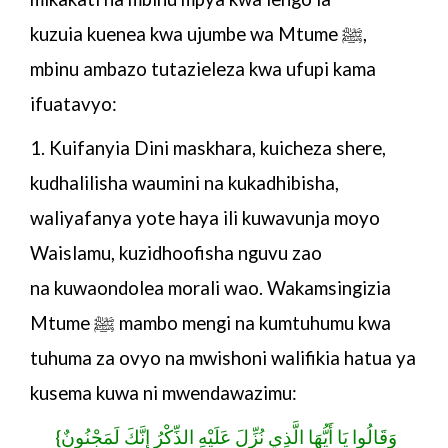
kuzuia kuenea kwa ujumbe wa Mtume
ﷺ
,
mbinu ambazo tutazieleza kwa ufupi kama
ifuatavyo:
1. Kuifanyia Dini maskhara, kuicheza shere,
kudhalilisha
waumini na kukadhibisha,
waliyafanya yote haya ili
kuwavunja moyo
Waislamu, kuzidhoofisha nguvu zao
na
kuwaondolea morali wao. Wakamsingizia
Mtume
ﷺ
mambo mengi na kumtuhumu kwa
tuhuma za ovyo na
mwishoni walifikia hatua ya
kusema kuwa ni
mwendawazimu:
وَقَالُوا يَا أَيُّهَا الَّذِي نُزِّلَ عَلَيْهِ الذِّكْرُ إِنَّكَ لَمَجْنُونٌ}