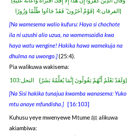
{وَقَالَ الَّذِينَ كَفَرُوا إِنْ هَٰذَا إِلَّا إِفْكٌ افْتَرَاهُ وَأَعَانَهُ عَلَيْهِ
قَوْمٌ آخَرُونَ ۖ فَقَدْ جَاءُوا ظُلْمًا وَزُورًا} الفرقان:4}
[Na wamesema walio kufuru: Haya si chochote
ila ni uzushi alio uzua, na wamemsaidia kwa
haya watu wengine! Hakika hawa wamekuja na
dhulma na uwongo.]
(25:4).
Pia walikuwa wakisema:
وَلَقَدْ نَعْلَمُ أَنَّهُمْ يَقُولُونَ إِنَّمَا يُعَلِّمُهُ بَشَرٌ} النحل:103}
[Na Sisi hakika tunajua kwamba wanasema: Yuko
mtu anaye mfundisha.
]
[16:103]
Kuhusu yeye mwenyewe Mtume
ﷺ
alikuwa
akiambiwa: