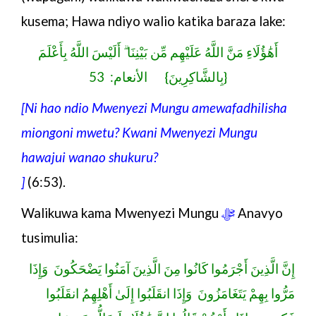
kusema; Hawa ndiyo walio katika
baraza lake:
أَهَٰؤُلَاءِ مَنَّ اللَّهُ عَلَيْهِم مِّن بَيْنِنَا ۗ أَلَيْسَ اللَّهُ بِأَعْلَمَ
بِالشَّاكِرِينَ} الأنعام: 53}
[Ni hao ndio Mwenyezi Mungu amewafadhilisha
miongoni mwetu? Kwani Mwenyezi Mungu
hawajui wanao shukuru?
]
(6:53).
Walikuwa kama Mwenyezi Mungu
ﷻ
Anavyo
tusimulia:
إِنَّ الَّذِينَ أَجْرَمُوا كَانُوا مِنَ الَّذِينَ آمَنُوا يَضْحَكُونَ وَإِذَا
مَرُّوا بِهِمْ يَتَغَامَزُونَ وَإِذَا انقَلَبُوا إِلَىٰ أَهْلِهِمُ انقَلَبُوا