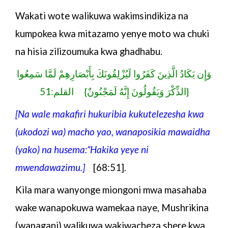
Wakati wote walikuwa wakimsindikiza na
kumpokea
kwa mitazamo yenye moto wa chuki
na hisia zilizoumuka kwa ghadhabu.
وَإِن يَكَادُ الَّذِينَ كَفَرُوا لَيُزْلِقُونَكَ بِأَبْصَارِهِمْ لَمَّا سَمِعُوا
الذِّكْرَ وَيَقُولُونَ إِنَّهُ لَمَجْنُونٌ} القلم:51}
[Na wale makafiri hukuribia kukutelezesha kwa
(ukodozi
wa) macho yao, wanaposikia mawaidha
(yako) na husema:
“Hakika yeye ni
mwendawazimu.]
[68:51].
Kila mara wanyonge miongoni mwa masahaba
wake
wanapokuwa wamekaa naye, Mushrikina
(wapagani) walikuwa
wakiwacheza shere kwa