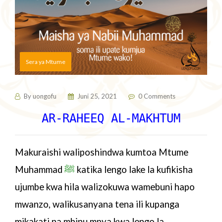
Sera ya Mtume
By
uongofu
Juni 25, 2021
0 Comments
AR-RAHEEQ AL-MAKHTUM
Makuraishi waliposhindwa kumtoa Mtume
Muhammad
ﷺ
katika lengo lake la kufikisha
ujumbe kwa hila walizokuwa wamebuni hapo
mwanzo, walikusanyana tena ili kupanga
mikakati na mbinu mpya kwa lengo la