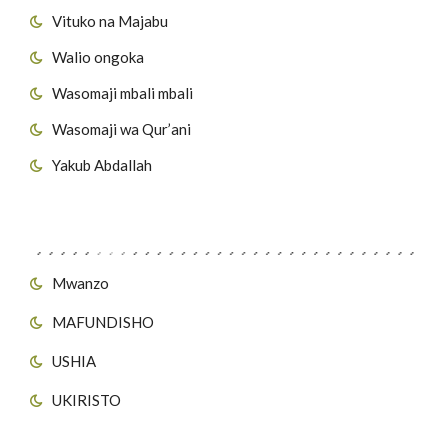
Vituko na Majabu
Walio ongoka
Wasomaji mbali mbali
Wasomaji wa Qur’ani
Yakub Abdallah
Viungo vya Tovuti
Mwanzo
MAFUNDISHO
USHIA
UKIRISTO