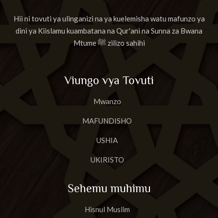
Hii ni tovuti ya ulinganizi na ya kuelemisha watu mafunzo ya
dini ya Kiislamu kuambatana na Qur'ani na Sunna za Bwana
Mtume ﷺ zilizo sahihi
Viungo vya Tovuti
Mwanzo
MAFUNDISHO
USHIA
UKIRISTO
Sehemu muhimu
Hisnul Muslim