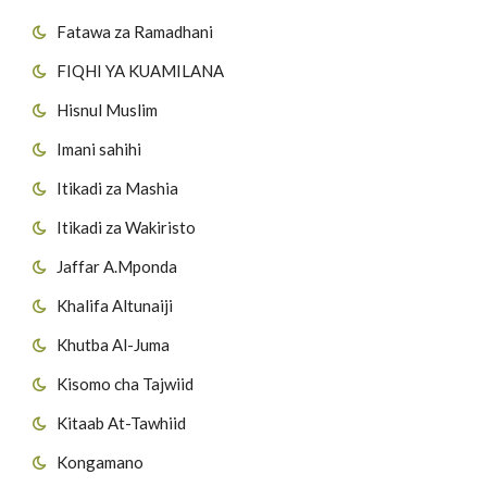
Fatawa za Ramadhani
FIQHI YA KUAMILANA
Hisnul Muslim
Imani sahihi
Itikadi za Mashia
Itikadi za Wakiristo
Jaffar A.Mponda
Khalifa Altunaiji
Khutba Al-Juma
Kisomo cha Tajwiid
Kitaab At-Tawhiid
Kongamano