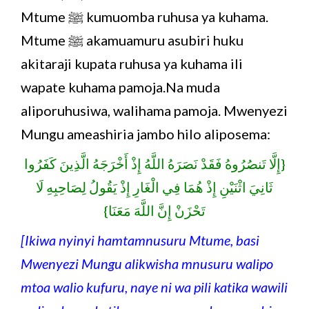
Mtume ﷺ kumuomba ruhusa ya kuhama.
Mtume ﷺ akamuamuru asubiri huku
akitaraji kupata ruhusa ya kuhama ili
wapate kuhama pamoja.Na muda
aliporuhusiwa, walihama pamoja. Mwenyezi
Mungu ameashiria jambo hilo aliposema:
{إِلَّا تَنصُرُوهُ فَقَدْ نَصَرَهُ اللَّهُ إِذْ أَخْرَجَهُ الَّذِينَ كَفَرُوا
ثَانِيَ اثْنَيْنِ إِذْ هُمَا فِي الْغَارِ إِذْ يَقُولُ لِصَاحِبِهِ لَا
تَحْزَنْ إِنَّ اللَّهَ مَعَنَا}
[Ikiwa nyinyi hamtamnusuru Mtume, basi
Mwenyezi Mungu alikwisha mnusuru walipo
mtoa walio kufuru, naye ni wa pili katika wawili