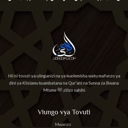
Hii ni tovuti ya ulinganizi na ya kuelemisha watu mafunzo ya
dini ya Kiislamu kuambatana na Qur'ani na Sunna za Bwana
Mtume ﷺ zilizo sahihi
Viungo vya Tovuti
Mwanzo