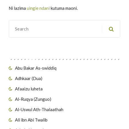
Ni lazima
uingie ndani
kutuma maoni.
Migawanyo
Abu Bakar As-swiddiq
Adhkaar (Dua)
Afaaizu luheta
Al-Ruqya (Zunguo)
Al-Uswul Ath-Thalaathah
Ali ibn Abi Twalib