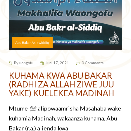
Abu Bakar As-swiddiq
By
uongofu
Juni 17, 2021
0 Comments
KUHAMA KWA ABU BAKAR
(RADHI ZA ALLAH ZIWE JUU
YAKE) KUELEKEA MADINAH
Mtume ﷺ alipowaamrisha Masahaba wake
kuhamia Madinah, wakaanza kuhama, Abu
Bakar (r.a.) alienda kwa