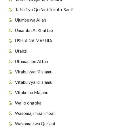
Tafsiri ya Qur’ani Tukufu-Sauti
Ujumbe wa Allah
Umar ibn Al Khattab
USHIA NA MASHIA
Utenzi
Uthman ibn Affan
Vitabu vya Kiislamu
Vitabu vya Kiislamu
Vituko na Majabu
Walio ongoka
Wasomaji mbali mbali
Wasomaji wa Qur’ani