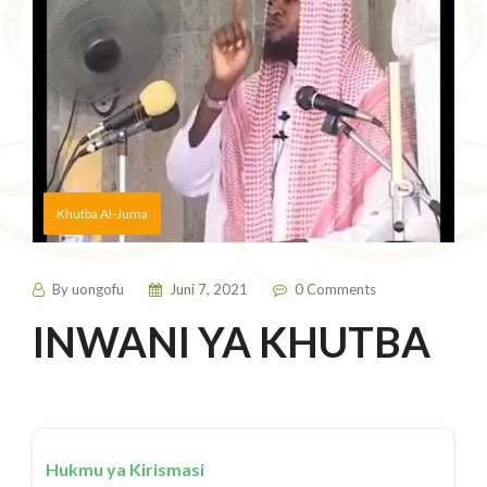
Khutba Al-Juma
By
uongofu
Juni 7, 2021
0 Comments
INWANI YA KHUTBA
Hukmu ya Kirismasi