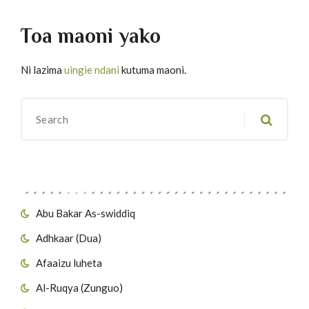
Toa maoni yako
Ni lazima
uingie ndani
kutuma maoni.
Migawanyo
Abu Bakar As-swiddiq
Adhkaar (Dua)
Afaaizu luheta
Al-Ruqya (Zunguo)