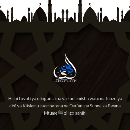
Hii ni tovuti ya ulinganizi na ya kuelemisha watu mafunzo ya
dini ya Kiislamu kuambatana na Qur'ani na Sunna za Bwana
Mtume ﷺ zilizo sahihi