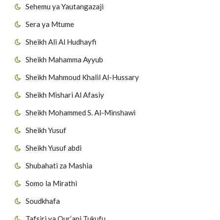
Sehemu ya Yautangazaji
Sera ya Mtume
Sheikh Ali Al Hudhayfi
Sheikh Mahamma Ayyub
Sheikh Mahmoud Khalil Al-Hussary
Sheikh Mishari Al Afasiy
Sheikh Mohammed S. Al-Minshawi
Sheikh Yusuf
Sheikh Yusuf abdi
Shubahati za Mashia
Somo la Mirathi
Soudkhafa
Tafsiri ya Qur’ani Tukufu