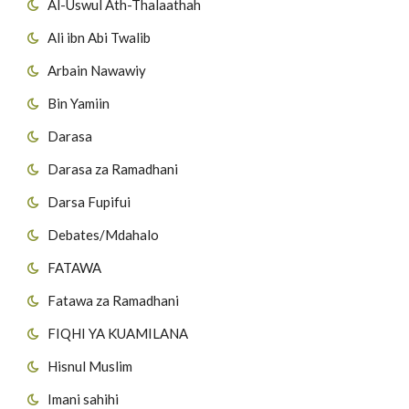
Al-Uswul Ath-Thalaathah
Ali ibn Abi Twalib
Arbain Nawawiy
Bin Yamiin
Darasa
Darasa za Ramadhani
Darsa Fupifui
Debates/Mdahalo
FATAWA
Fatawa za Ramadhani
FIQHI YA KUAMILANA
Hisnul Muslim
Imani sahihi