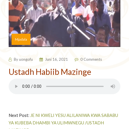
Mjadala
By
uongofu
Juni 16, 2021
0 Comments
Ustadh Habiib Mazinge
Next Post:
JE NI KWELI YESU ALILANIWA KWA SABABU
YA KUBEBA DHAMBI YA ULIMWNEGU /USTADH