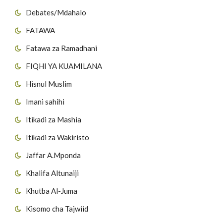
Debates/Mdahalo
FATAWA
Fatawa za Ramadhani
FIQHI YA KUAMILANA
Hisnul Muslim
Imani sahihi
Itikadi za Mashia
Itikadi za Wakiristo
Jaffar A.Mponda
Khalifa Altunaiji
Khutba Al-Juma
Kisomo cha Tajwiid