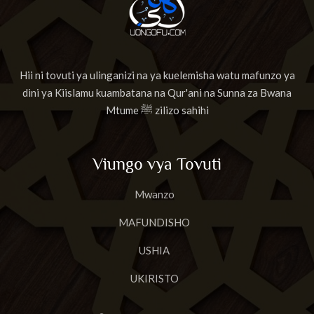
Hii ni tovuti ya ulinganizi na ya kuelemisha watu mafunzo ya
dini ya Kiislamu kuambatana na Qur'ani na Sunna za Bwana
Mtume ﷺ zilizo sahihi
Viungo vya Tovuti
Mwanzo
MAFUNDISHO
USHIA
UKIRISTO