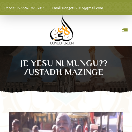
Phone: +966 56 961 8011
Email:
uongofu2016@gmail.com
JE YESU NI MUNGU??
/USTADH MAZINGE