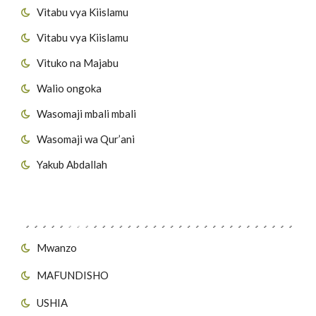
Vitabu vya Kiislamu
Vitabu vya Kiislamu
Vituko na Majabu
Walio ongoka
Wasomaji mbali mbali
Wasomaji wa Qur’ani
Yakub Abdallah
Viungo vya Tovuti
Mwanzo
MAFUNDISHO
USHIA