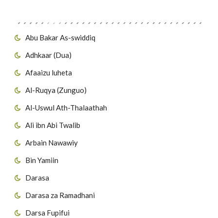
Migawanyo
Abu Bakar As-swiddiq
Adhkaar (Dua)
Afaaizu luheta
Al-Ruqya (Zunguo)
Al-Uswul Ath-Thalaathah
Ali ibn Abi Twalib
Arbain Nawawiy
Bin Yamiin
Darasa
Darasa za Ramadhani
Darsa Fupifui