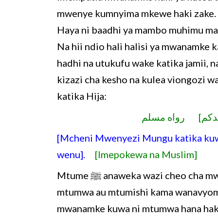
mwenye kumnyima mkewe haki zake.
Haya ni baadhi ya mambo muhimu ma
Na hii ndio hali halisi ya mwanamke
hadhi na utukufu wake katika jamii
kizazi cha kesho na kulea viongozi 
katika Hija:
[Mcheni Mwenyezi Mungu katika kuw
wenu].
[Imepokewa na Muslim]
Mtume ﷺ anaweka wazi cheo cha mwanamke nacho ni wasaidizi wa wanaume, sio
mtumwa au mtumishi kama wanavyom
mwanamke kuwa ni mtumwa hana haki 