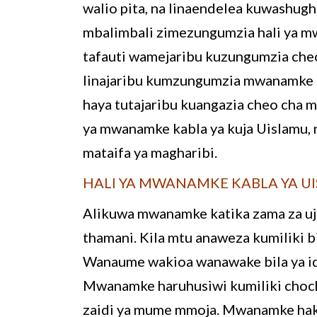
walio pita, na linaendelea kuwashughu
mbalimbali zimezungumzia hali ya mw
tafauti wamejaribu kuzungumzia cheo
linajaribu kumzungumzia mwanamke k
haya tutajaribu kuangazia cheo cha m
ya mwanamke kabla ya kuja Uislamu, na
mataifa ya magharibi.
HALI YA MWANAMKE KABLA YA U
Alikuwa mwanamke katika zama za uj
thamani. Kila mtu anaweza kumiliki 
Wanaume wakioa wanawake bila ya ida
Mwanamke haruhusiwi kumiliki chocho
zaidi ya mume mmoja. Mwanamke hakuwa