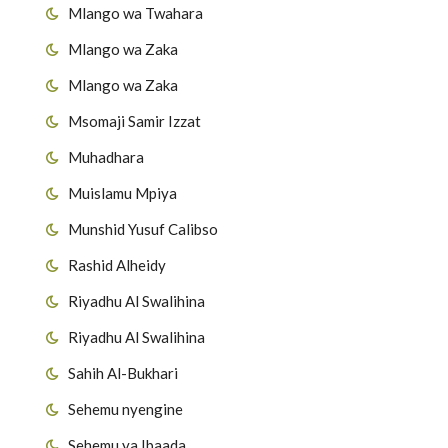
Mlango wa Twahara
Mlango wa Zaka
Mlango wa Zaka
Msomaji Samir Izzat
Muhadhara
Muislamu Mpiya
Munshid Yusuf Calibso
Rashid Alheidy
Riyadhu Al Swalihina
Riyadhu Al Swalihina
Sahih Al-Bukhari
Sehemu nyengine
Sehemu ya Ibaada