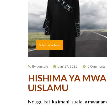
Sehemu ya Jamii
By
uongofu
Juni 17, 2021
0 Comments
HISHIMA YA MWA
UISLAMU
Ndugu katika imani, suala la mwanam