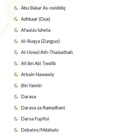
Abu Bakar As-swiddiq
Adhkaar (Dua)
Afaaizu luheta
Al-Ruqya (Zunguo)
Al-Uswul Ath-Thalaathah
Ali ibn Abi Twalib
Arbain Nawawiy
Bin Yamiin
Darasa
Darasa za Ramadhani
Darsa Fupifui
Debates/Mdahalo