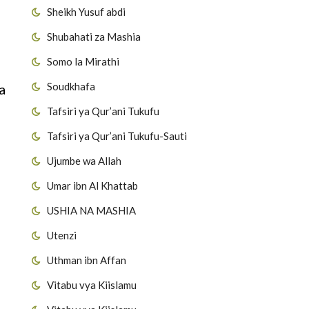
Sheikh Yusuf abdi
Shubahati za Mashia
Somo la Mirathi
Soudkhafa
a
Tafsiri ya Qur’ani Tukufu
Tafsiri ya Qur’ani Tukufu-Sauti
Ujumbe wa Allah
Umar ibn Al Khattab
i
USHIA NA MASHIA
Utenzi
Uthman ibn Affan
Vitabu vya Kiislamu