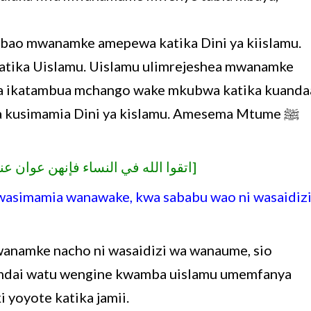
bao mwanamke amepewa katika Dini ya kiislamu.
 katika Uislamu. Uislamu ulimrejeshea mwanamke
, na ikatambua mchango wake mkubwa katika kuanda
wa kusimamia Dini ya kislamu. Amesema Mtume ﷺ
اتقوا الله في النساء فإنهن عوان عندكم] رواه مسلم]
asimamia wanawake, kwa sababu wao ni wasaidiz
dai watu wengine kwamba uislamu umemfanya
yoyote katika jamii.