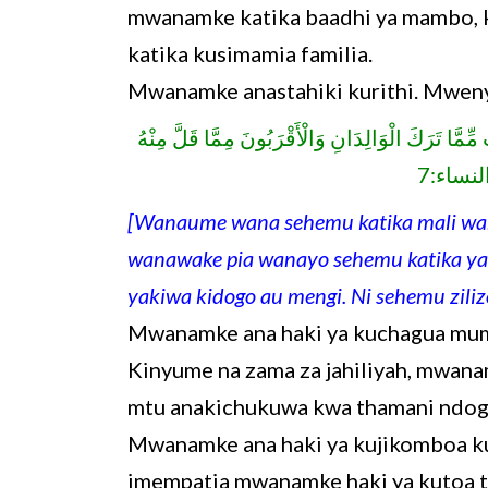
mwanamke katika baadhi ya mambo,
katika kusimamia familia.
Mwanamke anastahiki kurithi. Mwen
ِّمَّا تَرَكَ الْوَالِدَانِ وَالْأَقْرَبُونَ مِمَّا قَلَّ مِنْهُ
[Wanaume wana sehemu katika mali wan
wanawake pia wanayo sehemu katika yal
yakiwa kidogo au mengi. Ni sehemu zil
Mwanamke ana haki ya kuchagua mume
Kinyume na zama za jahiliyah, mwana
mtu anakichukuwa kwa thamani ndogo
Mwanamke ana haki ya kujikomboa ku
imempatia mwanamke haki ya kutoa 