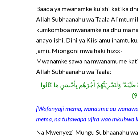
Baada ya mwanamke kuishi katika dhu
Allah Subhaanahu wa Taala Alimtumil
kumkomboa mwanamke na dhulma na ud
anayo ishi. Dini ya Kiislamu inamtu
jamii. Miongoni mwa haki hizo:-
Mwanamke sawa na mwanamume katik
Allah Subhaanahu wa Taala:
{يِّبَةً ۖ وَلَنَجْزِيَنَّهُمْ أَجْرَهُم بِأَحْسَنِ مَا كَانُوا
[Wafanyaji mema, wanaume au wanawake
mema, na tutawapa ujira wao mkubwa k
Na Mwenyezi Mungu Subhaanahu wa 