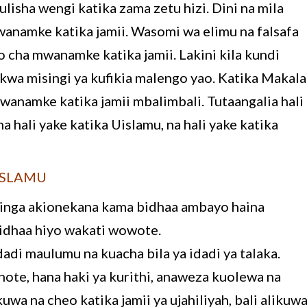
lisha wengi katika zama zetu hizi. Dini na mila
anamke katika jamii. Wasomi wa elimu na falsafa
 cha mwanamke katika jamii. Lakini kila kundi
wa misingi ya kufikia malengo yao. Katika Makala
wanamke katika jamii mbalimbali. Tutaangalia hali
 hali yake katika Uislamu, na hali yake katika
ISLAMU
inga akionekana kama bidhaa ambayo haina
bidhaa hiyo wakati wowote.
di maulumu na kuacha bila ya idadi ya talaka.
te, hana haki ya kurithi, anaweza kuolewa na
 na cheo katika jamii ya ujahiliyah, bali alikuw