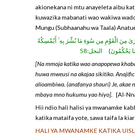
akionekana ni mtu anayeleta aibu kati
kuwazika mabanati wao wakiwa wadog
Mungu (Subhaanahu wa Taala) Anatue
{رَىٰ مِنَ الْقَوْمِ مِن سُوءِ مَا بُشِّرَ بِهِ ۚ أَيُمْسِكُهُ
َ مَا يَحْكُمُونَ} النحل:58
[Na mmoja katika wao anapopewa khabar
huwa mweusi na akajaa sikitiko. Anajif
alioambiwa. (anafanya shauri) Je, akae 
mbaya mno hukumu yao hiyo].
[Al-Nna
Hii ndio hali halisi ya mwanamke kabla
katika mataifa yote, sawa taifa la k
HALI YA MWANAMKE KATIKA UIS