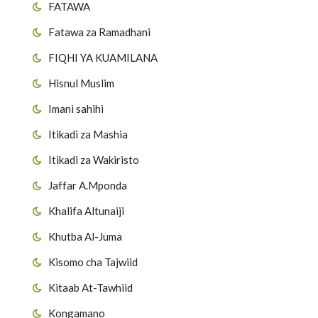
FATAWA
Fatawa za Ramadhani
FIQHI YA KUAMILANA
Hisnul Muslim
Imani sahihi
Itikadi za Mashia
Itikadi za Wakiristo
Jaffar A.Mponda
Khalifa Altunaiji
Khutba Al-Juma
Kisomo cha Tajwiid
Kitaab At-Tawhiid
a
Kongamano