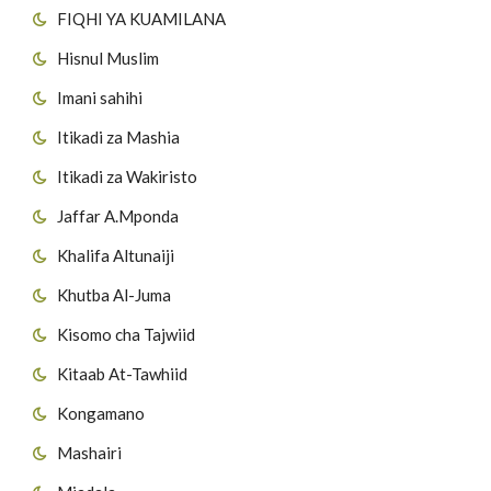
FIQHI YA KUAMILANA
Hisnul Muslim
Imani sahihi
Itikadi za Mashia
Itikadi za Wakiristo
Jaffar A.Mponda
Khalifa Altunaiji
Khutba Al-Juma
Kisomo cha Tajwiid
Kitaab At-Tawhiid
Kongamano
Mashairi