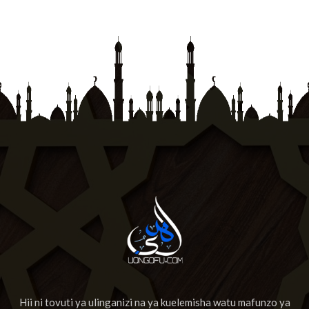
Hii ni tovuti ya ulinganizi na ya kuelemisha watu mafunzo ya