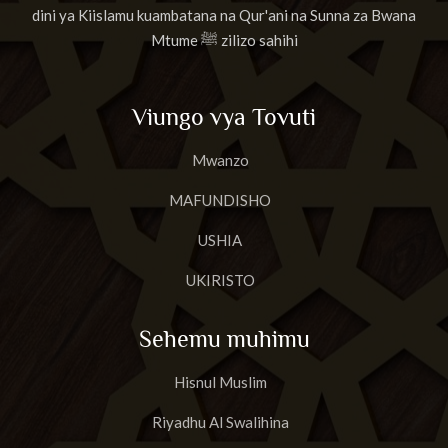
dini ya Kiislamu kuambatana na Qur'ani na Sunna za Bwana
Mtume ﷺ zilizo sahihi
Viungo vya Tovuti
Mwanzo
MAFUNDISHO
USHIA
UKIRISTO
Sehemu muhimu
Hisnul Muslim
Riyadhu Al Swalihina