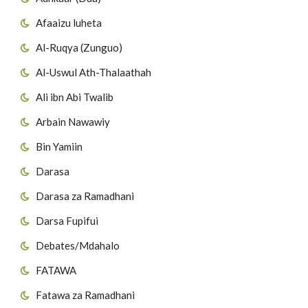
Afaaizu luheta
Al-Ruqya (Zunguo)
Al-Uswul Ath-Thalaathah
Ali ibn Abi Twalib
Arbain Nawawiy
Bin Yamiin
Darasa
Darasa za Ramadhani
Darsa Fupifui
Debates/Mdahalo
FATAWA
Fatawa za Ramadhani