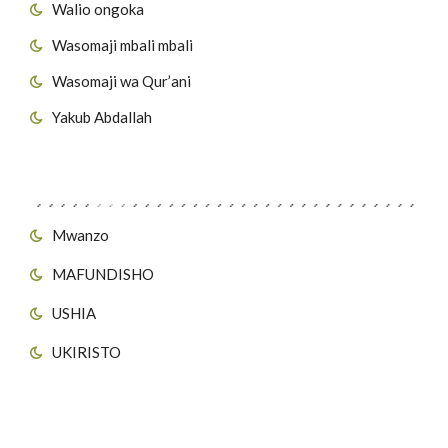
Walio ongoka
Wasomaji mbali mbali
Wasomaji wa Qur’ani
Yakub Abdallah
Viungo vya Tovuti
Mwanzo
MAFUNDISHO
USHIA
UKIRISTO