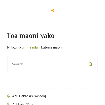
Toa maoni yako
Ni lazima
uingie ndani
kutuma maoni.
Migawanyo
Abu Bakar As-swiddiq
Adhkaar (Dua)