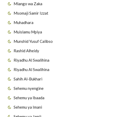
Mlango wa Zaka
Msomaji Samir Izzat
Muhadhara
Muislamu Mpiya
Munshid Yusuf Calibso
Rashid Alheidy
Riyadhu Al Swalihina
Riyadhu Al Swalihina
Sahih Al-Bukhari
Sehemu nyengine
Sehemu ya Ibaada
Sehemu ya Imani
Sehemu ya Jamii