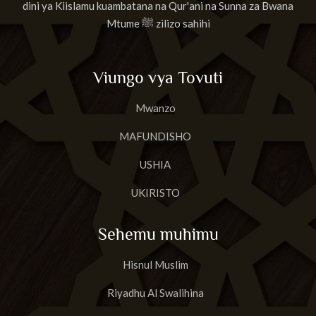
dini ya Kiislamu kuambatana na Qur'ani na Sunna za Bwana
Mtume ﷺ zilizo sahihi
Viungo vya Tovuti
Mwanzo
MAFUNDISHO
USHIA
UKIRISTO
Sehemu muhimu
Hisnul Muslim
Riyadhu Al Swalihina