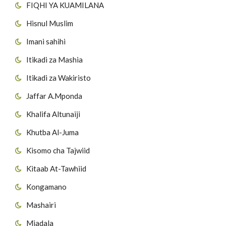
FIQHI YA KUAMILANA
Hisnul Muslim
Imani sahihi
Itikadi za Mashia
Itikadi za Wakiristo
Jaffar A.Mponda
Khalifa Altunaiji
Khutba Al-Juma
Kisomo cha Tajwiid
Kitaab At-Tawhiid
Kongamano
Mashairi
Mjadala