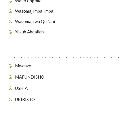
Walio ongoka
Wasomaji mbali mbali
Wasomaji wa Qur’ani
Yakub Abdallah
Viungo vya Tovuti
Mwanzo
MAFUNDISHO
USHIA
UKIRISTO