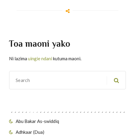
Toa maoni yako
Ni lazima
uingie ndani
kutuma maoni.
Migawanyo
Abu Bakar As-swiddiq
Adhkaar (Dua)