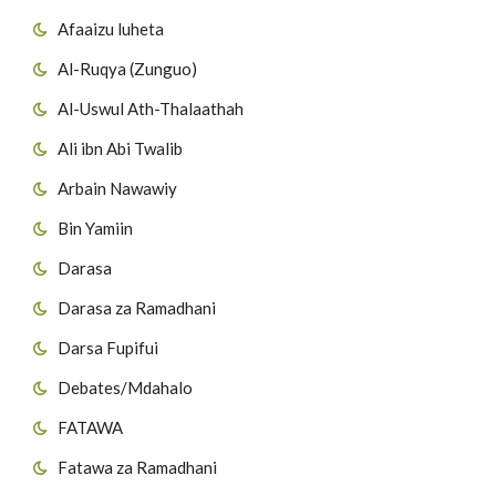
Afaaizu luheta
Al-Ruqya (Zunguo)
Al-Uswul Ath-Thalaathah
Ali ibn Abi Twalib
Arbain Nawawiy
Bin Yamiin
Darasa
Darasa za Ramadhani
Darsa Fupifui
Debates/Mdahalo
FATAWA
Fatawa za Ramadhani