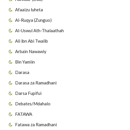
Afaaizu luheta
Al-Ruqya (Zunguo)
Al-Uswul Ath-Thalaathah
Ali ibn Abi Twalib
Arbain Nawawiy
Bin Yamiin
Darasa
Darasa za Ramadhani
Darsa Fupifui
Debates/Mdahalo
FATAWA
Fatawa za Ramadhani