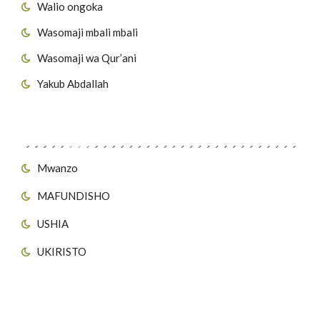
Walio ongoka
Wasomaji mbali mbali
Wasomaji wa Qur’ani
Yakub Abdallah
Viungo vya Tovuti
Mwanzo
MAFUNDISHO
USHIA
UKIRISTO