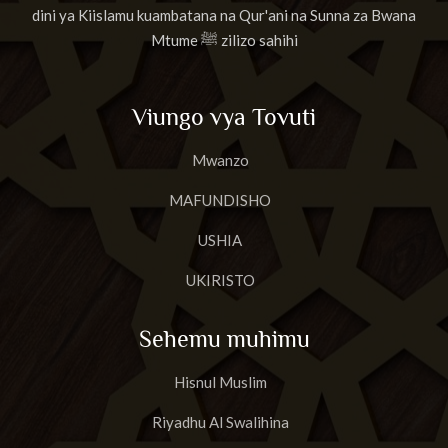
dini ya Kiislamu kuambatana na Qur'ani na Sunna za Bwana
Mtume ﷺ zilizo sahihi
Viungo vya Tovuti
Mwanzo
MAFUNDISHO
USHIA
UKIRISTO
Sehemu muhimu
Hisnul Muslim
Riyadhu Al Swalihina