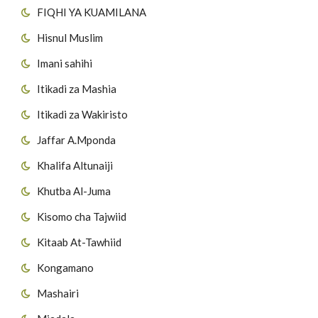
FIQHI YA KUAMILANA
Hisnul Muslim
Imani sahihi
Itikadi za Mashia
Itikadi za Wakiristo
Jaffar A.Mponda
Khalifa Altunaiji
Khutba Al-Juma
Kisomo cha Tajwiid
Kitaab At-Tawhiid
Kongamano
Mashairi