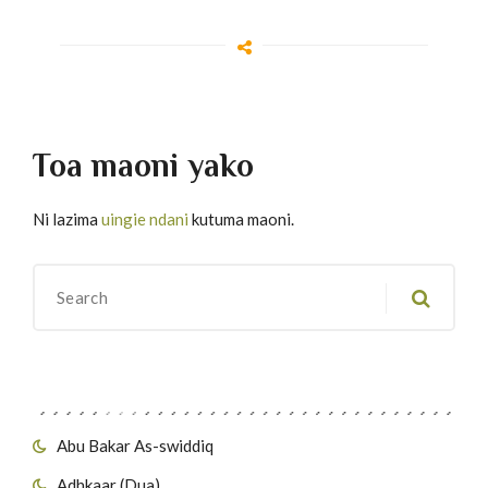
Toa maoni yako
Ni lazima
uingie ndani
kutuma maoni.
Migawanyo
Abu Bakar As-swiddiq
Adhkaar (Dua)