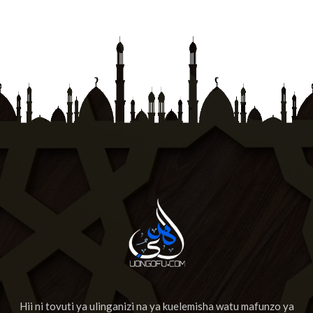
Hii ni tovuti ya ulinganizi na ya kuelemisha watu mafunzo ya