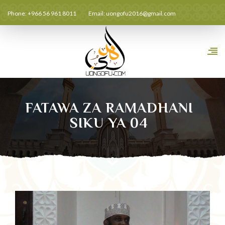
Phone: +966 56 961 8011
Email:
uongofu2016@gmail.com
FATAWA ZA RAMADHANI
SIKU YA 04