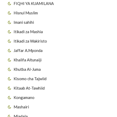
FIQHI YA KUAMILANA
Hisnul Muslim
Imani sahihi
Itikadi za Mashia
Itikadi za Wakiristo
Jaffar A.Mponda
Khalifa Altunaiji
Khutba Al-Juma
Kisomo cha Tajwiid
Kitaab At-Tawhiid
Kongamano
Mashairi
Mjadala