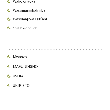
Walio ongoka
Wasomaji mbali mbali
Wasomaji wa Qur’ani
Yakub Abdallah
Viungo vya Tovuti
Mwanzo
MAFUNDISHO
USHIA
UKIRISTO