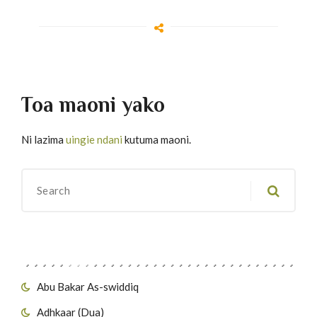
Toa maoni yako
Ni lazima
uingie ndani
kutuma maoni.
Migawanyo
Abu Bakar As-swiddiq
Adhkaar (Dua)