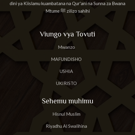
dini ya Kiislamu kuambatana na Qur'ani na Sunna za Bwana
Mtume ﷺ zilizo sahihi
Viungo vya Tovuti
Mwanzo
MAFUNDISHO
USHIA
UKIRISTO
Sehemu muhimu
Hisnul Muslim
Riyadhu Al Swalihina