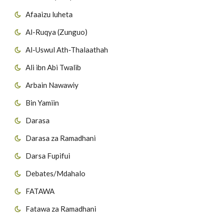
Afaaizu luheta
Al-Ruqya (Zunguo)
Al-Uswul Ath-Thalaathah
Ali ibn Abi Twalib
Arbain Nawawiy
Bin Yamiin
Darasa
Darasa za Ramadhani
Darsa Fupifui
Debates/Mdahalo
FATAWA
Fatawa za Ramadhani