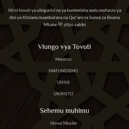
Hii ni tovuti ya ulinganizi na ya kuelemisha watu mafunzo ya
dini ya Kiislamu kuambatana na Qur'ani na Sunna za Bwana
Mtume ﷺ zilizo sahihi
Viungo vya Tovuti
Mwanzo
MAFUNDISHO
USHIA
UKIRISTO
Sehemu muhimu
Hisnul Muslim