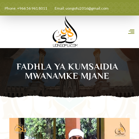
Phone: +966 56 961 8011
Email:
uongofu2016@gmail.com
FADHLA YA KUMSAIDIA
MWANAMKE MJANE