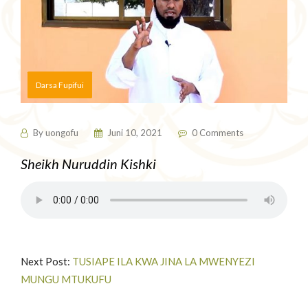
Darsa Fupifui
By
uongofu
Juni 10, 2021
0 Comments
Sheikh Nuruddin Kishki
Next Post:
TUSIAPE ILA KWA JINA LA MWENYEZI
MUNGU MTUKUFU