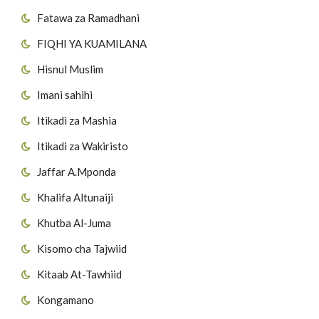
Fatawa za Ramadhani
FIQHI YA KUAMILANA
Hisnul Muslim
Imani sahihi
Itikadi za Mashia
Itikadi za Wakiristo
Jaffar A.Mponda
Khalifa Altunaiji
Khutba Al-Juma
Kisomo cha Tajwiid
Kitaab At-Tawhiid
Kongamano