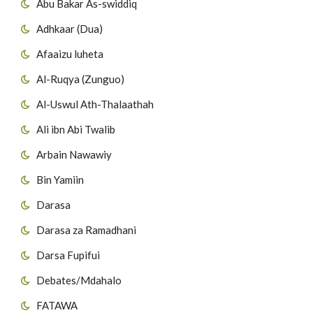
Abu Bakar As-swiddiq
Adhkaar (Dua)
Afaaizu luheta
Al-Ruqya (Zunguo)
Al-Uswul Ath-Thalaathah
Ali ibn Abi Twalib
Arbain Nawawiy
Bin Yamiin
Darasa
Darasa za Ramadhani
Darsa Fupifui
Debates/Mdahalo
FATAWA