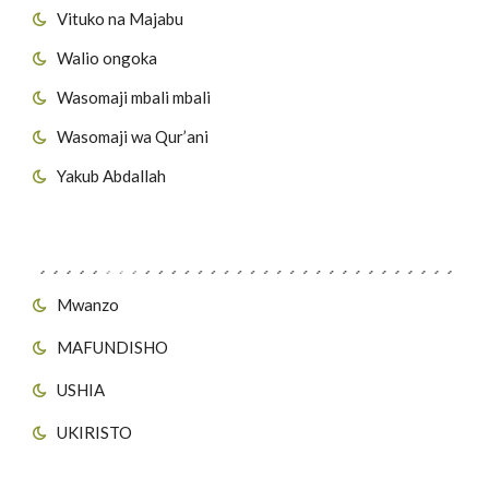
Vituko na Majabu
Walio ongoka
Wasomaji mbali mbali
Wasomaji wa Qur’ani
Yakub Abdallah
Viungo vya Tovuti
Mwanzo
MAFUNDISHO
USHIA
UKIRISTO