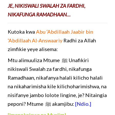
JE, NIKISWALI SWALAH ZA FARDHI,
NIKAFUNGA RAMADHAAN…
Kutoka kwa
Abu ‘Abdillaah Jaabir bin
‘Abdillaah Al-Answaariy
Radhi za Allah
zimfikie yeye alisema:
Mtu alimuuliza Mtume ﷺ Unafikiri
nikiswali Swalah za fardhi, nikafunga
Ramadhaan, nikafanya halali kilicho halali
na nikaharimisha kile kilichoharimishwa, na
nisifanye jambo lolote lingine, je? Nitaingia
peponi? Mtume ﷺ akamjibu:
[Ndio.]
[Imepokelewa na Muslim]