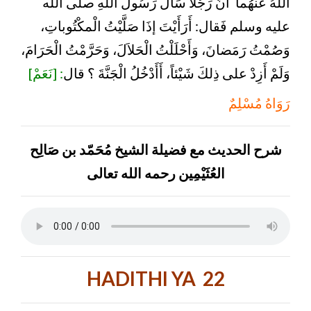
اللهُ عَنْهُما أَنَّ رَجُلاً سَأَلَ رَسُولَ اللهِ صلى الله
عليه وسلم فَقال: أَرَأَيْتَ إذَا صَلَّيْتُ الْمكْتُوباتِ،
وَصُمْتُ رَمَضانَ، وَأَحْلَلْتُ الْحَلاَلَ، وَحَرَّمْتُ الْحَرَامَ،
وَلَمْ أَزِدْ على ذِلكَ شَيْئاً، أَأَدْخُلُ الْجَنَّةَ ؟ قال
: [نَعَمْ]
رَوَاهُ مُسْلِمٌ
شرح الحديث مع فضيلة الشيخ مُحَمّد بن صَالِح
العُثَيْمِين رحمه الله تعالى
HADITHI YA 22