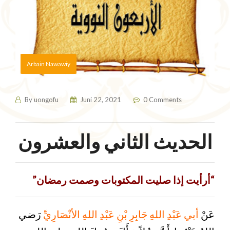
Arbain Nawawiy
By
uongofu
Juni 22, 2021
0 Comments
الحديث الثاني والعشرون
“أرأيت إذا صليت المكتوبات وصمت رمضان”
عَنْ
أبي عَبْدِ اللهِ جَابِرِ بْنِ عَبْدِ اللهِ الأنْصَارِيِّ
رَضي