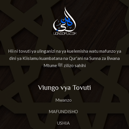
Hii ni tovuti ya ulinganizi na ya kuelemisha watu mafunzo ya
dini ya Kiislamu kuambatana na Qur'ani na Sunna za Bwana
Mtume ﷺ zilizo sahihi
Viungo vya Tovuti
Mwanzo
MAFUNDISHO
USHIA