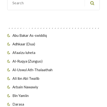
Migawanyo
Abu Bakar As-swiddiq
Adhkaar (Dua)
Afaaizu luheta
Al-Ruqya (Zunguo)
Al-Uswul Ath-Thalaathah
Ali ibn Abi Twalib
Arbain Nawawiy
Bin Yamiin
Darasa