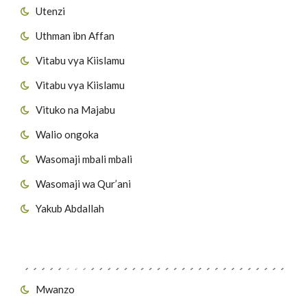
Utenzi
Uthman ibn Affan
Vitabu vya Kiislamu
Vitabu vya Kiislamu
Vituko na Majabu
Walio ongoka
Wasomaji mbali mbali
Wasomaji wa Qur’ani
Yakub Abdallah
Viungo vya Tovuti
Mwanzo