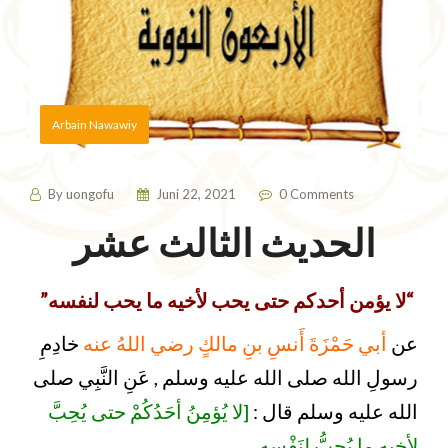
Arbain Nawawiy
By
uongofu
Juni 22, 2021
0 Comments
الحديث الثالث عشر
“لا يؤمن أحدكم حتى يحب لأخيه ما يحب لنفسه”
عن
أبي حَمْزَةَ أَنسِ بنِ مالكٍ رضي اللهُ عنه
خادِمِ
رسولِ الله صلى الله عليه وسلم , عَنِ النَّبِي صلى
الله عليه وسلم قال :
[لا يُؤمِنُ أحَدُكُمْ حتى يُحِبَّ
لأخِيهِ ما يُحِبُّ لِنَفْسِهِ