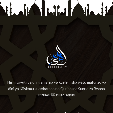
Hii ni tovuti ya ulinganizi na ya kuelemisha watu mafunzo ya
dini ya Kiislamu kuambatana na Qur'ani na Sunna za Bwana
Mtume ﷺ zilizo sahihi