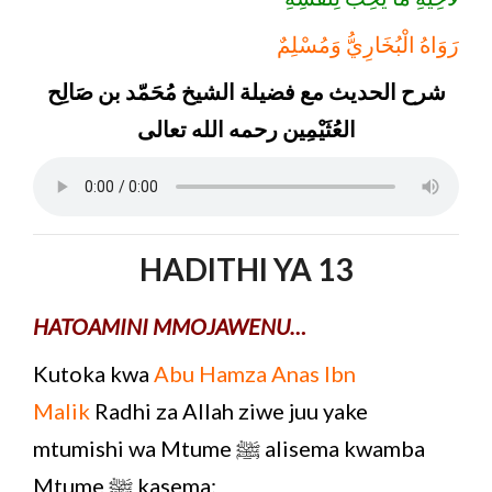
رَوَاهُ الْبُخَارِيُّ وَمُسْلِمٌ
شرح الحديث مع فضيلة الشيخ مُحَمّد بن صَالِح
العُثَيْمِين رحمه الله تعالى
HADITHI YA 13
HATOAMINI MMOJAWENU…
Kutoka kwa
Abu Hamza Anas Ibn
Malik
Radhi za Allah ziwe juu yake
mtumishi wa Mtume ﷺ alisema kwamba
Mtume ﷺ kasema: