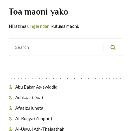
Toa maoni yako
Ni lazima
uingie ndani
kutuma maoni.
Migawanyo
Abu Bakar As-swiddiq
Adhkaar (Dua)
Afaaizu luheta
Al-Ruqya (Zunguo)
Al-Uswul Ath-Thalaathah