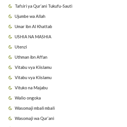
Tafsiri ya Qur’ani Tukufu-Sauti
Ujumbe wa Allah
Umar ibn Al Khattab
USHIA NA MASHIA
Utenzi
Uthman ibn Affan
Vitabu vya Kiislamu
Vitabu vya Kiislamu
Vituko na Majabu
Walio ongoka
Wasomaji mbali mbali
Wasomaji wa Qur’ani