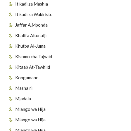
Itikadi za Mashia
Itikadi za Wakiristo
Jaffar A.Mponda
Khalifa Altunaiji
Khutba Al-Juma
Kisomo cha Tajwiid
Kitaab At-Tawhiid
Kongamano
Mashairi
Mjadala
Mlango wa Hija
Mlango wa Hija
Mlango wa Hija