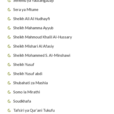
Sehemu ya Yautangazaji
Sera ya Mtume
Sheikh Ali Al Hudhayfi
Sheikh Mahamma Ayyub
Sheikh Mahmoud Khalil Al-Hussary
Sheikh Mishari Al Afasiy
Sheikh Mohammed S. Al-Minshawi
Sheikh Yusuf
Sheikh Yusuf abdi
Shubahati za Mashia
Somo la Mirathi
Soudkhafa
Tafsiri ya Qur’ani Tukufu