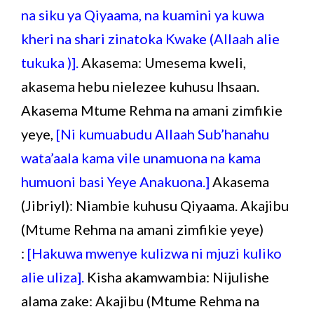
na siku ya Qiyaama, na kuamini ya kuwa
kheri na shari zinatoka Kwake (Allaah alie
tukuka )].
Akasema: Umesema kweli,
akasema hebu nielezee kuhusu Ihsaan.
Akasema Mtume Rehma na amani zimfikie
yeye,
[Ni kumuabudu Allaah Sub’hanahu
wata’aala kama vile unamuona na kama
humuoni basi Yeye Anakuona.]
Akasema
(Jibriyl): Niambie kuhusu Qiyaama. Akajibu
(Mtume Rehma na amani zimfikie yeye)
:
[Hakuwa mwenye kulizwa ni mjuzi kuliko
alie uliza].
Kisha akamwambia: Nijulishe
alama zake: Akajibu (Mtume Rehma na