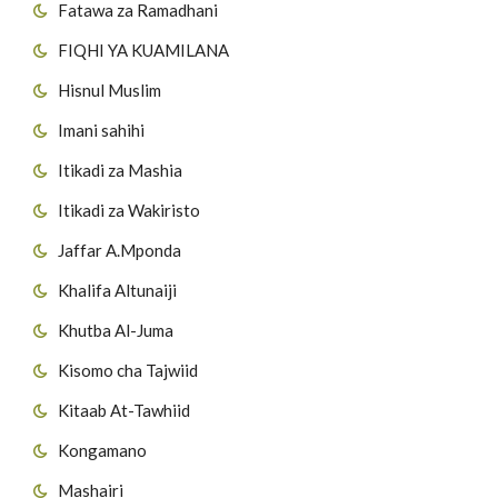
Fatawa za Ramadhani
FIQHI YA KUAMILANA
Hisnul Muslim
Imani sahihi
Itikadi za Mashia
Itikadi za Wakiristo
Jaffar A.Mponda
Khalifa Altunaiji
Khutba Al-Juma
Kisomo cha Tajwiid
Kitaab At-Tawhiid
Kongamano
Mashairi