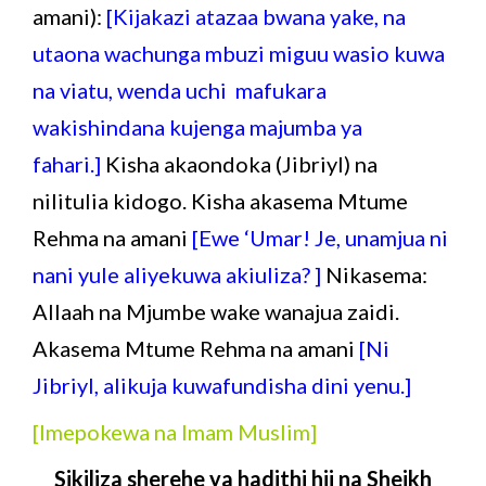
amani):
[Kijakazi atazaa bwana yake, na
utaona wachunga mbuzi miguu wasio kuwa
na viatu, wenda uchi mafukara
wakishindana kujenga majumba ya
fahari.]
Kisha akaondoka (Jibriyl) na
nilitulia kidogo. Kisha akasema Mtume
Rehma na amani
[Ewe ‘Umar! Je, unamjua ni
nani yule aliyekuwa akiuliza? ]
Nikasema:
Allaah na Mjumbe wake wanajua zaidi.
Akasema Mtume Rehma na amani
[Ni
Jibriyl, alikuja kuwafundisha dini yenu.]
[Imepokewa na Imam Muslim]
Sikiliza sherehe ya hadithi hii na Sheikh