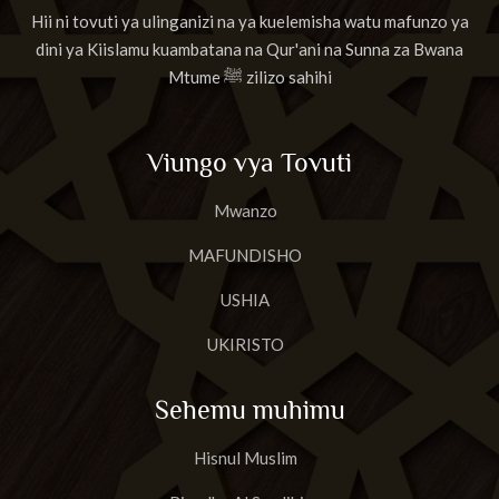
Hii ni tovuti ya ulinganizi na ya kuelemisha watu mafunzo ya
dini ya Kiislamu kuambatana na Qur'ani na Sunna za Bwana
Mtume ﷺ zilizo sahihi
Viungo vya Tovuti
Mwanzo
MAFUNDISHO
USHIA
UKIRISTO
Sehemu muhimu
Hisnul Muslim