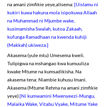
na amani zimfikie yeye,alisema:
[Uislamu ni
kukiri kuwa hakuna mola isipokuwa Allaah
na Muhammad ni Mjumbe wake,
kusimamisha Swalah, kutoa Zakaah,
kufunga Ramadhaan na kwenda kuhiji
(Makkah) ukiweza.]
Akasema (yule mtu) Umesema kweli.
Tulipigwa na mshangao kwa kumuuliza
kwake Mtume na kumsadikisha. Na
akasema tena: Niambie kuhusu Imani.
Akasema (Mtume Rehma na amani zimfikie
yeye)
[Ni kumwamini Mwenyeezi-Mungu,
Malaika Wake, Vitabu Vyake, Mitume Yake