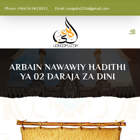
Phone: +966 56 961 8011
Email:
uongofu2016@gmail.com
ARBAIN NAWAWIY HADITHI
YA 02 DARAJA ZA DINI