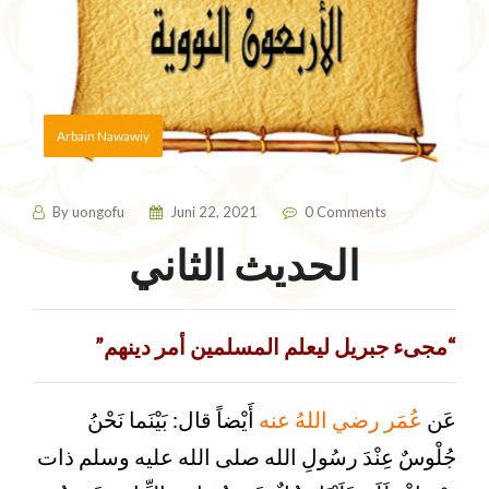
Arbain Nawawiy
By
uongofu
Juni 22, 2021
0 Comments
الحديث الثاني
“مجىء جبريل ليعلم المسلمين أمر دينهم”
عَن
عُمَر رضي اللهُ عنه
أَيْضاً قال: بَيْنَما نَحْنُ
جُلْوسٌ عِنْدَ رسُولِ الله صلى الله عليه وسلم ذات