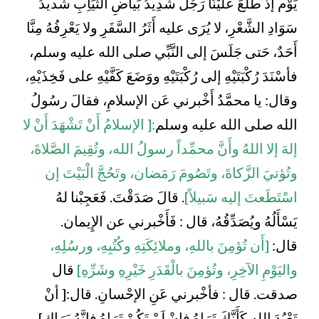
يَوْم إذْ طَلَعَ عَلَيْنَا رَجُلٌ شَدِيدُ بَياضِ الثِّيَاِبِ شَديدُ
سَوَادِ الشَّعْرِ، لا يُرَى عليه أَثَرُ السَّفَرِ ولا يَعْرِفُهُ مِنَّا
أَحَدٌ، حَتى جَلَسَ إلى النَّبِّي صلى الله عليه وسلم،
فأسْنَدَ رُكْبَتَيْهِ إلى رُكْبَتَيْهِ ووَضَعَ كَفَّيْهِ على فَخِذَيْهِ،
وقال: يا محمَّدُ أَخْبرني عَن الإسلامِ، فقالَ رسُولُ
الله صلى الله عليه وسلم
:[ الإسلامُ أَنْ تَشْهَدَ أَنْ لا
إلهَ إلا اللهُ وأَنَّ محمِّداً رسولُ الله، وتُقِيمَ الصَّلاةَ،
وتُؤتيَ الزَّكاةَ، وتَصُومَ رَمَضان، وتَحُجَّ الْبَيْتَ إن
اسْتَطَعتَ إليه سَبيلاً]
. قالَ صَدَقْتَ. فَعَجِبْنا لهُ
يَسْأَلُهُ ويُصَدِّقُهُ، قال : فَأَخْبرني عن الإِيمان.
قال:
[أَن تُؤمِنَ باللهِ، وملائِكَتِهِ وكُتُبِهِ، ورسُلِهِ،
واليَوْمِ الآخِرِ، وتُؤمِنَ بالْقَدَرِ خَيْرِهِ وشَرِّهِ]
قال
صدقت. قال : فأخْبرني عَنِ الإحْسانِ. قال:[ أنْ
تَعْبُدَ الله كَأَنَّكَ تَرَاهُ فإنْ لَمْ تَكُنْ تَرَاهُ فإنَّهُ يَرَاك].