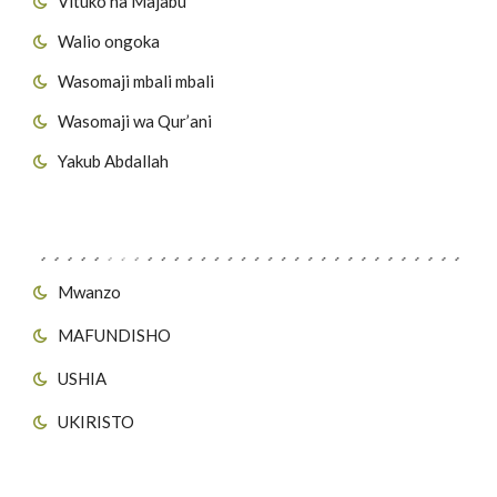
Vituko na Majabu
Walio ongoka
Wasomaji mbali mbali
Wasomaji wa Qur’ani
Yakub Abdallah
Viungo vya Tovuti
Mwanzo
MAFUNDISHO
USHIA
UKIRISTO