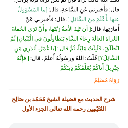
قال: فأَخبرني عَنِ السَّاعةِ، قال:
[ما المَسْؤولُ
عنها بأَعْلَمَ مِنَ السَّائِلِ ]
. قال: فأخبرني عَنْ
أَمَارَتِها، قال:
[ أن تَلِدَ الأمَةُ رَبَّتَها، وأَنْ تَرَى الحُفاةَ
العَُراةَ العالَةَ رِعاءَ الشَّاءِ يَتَطَاوَلُونَ في الْبُنْيانِ] ثُمَّ
انْطَلَقَ، فَلَبِثْتُ مَلِيّاً، ثُمَّ قال : [يا عُمَرُ، أَتَدْرِي مَنِ
السَّائِلُ؟]
قُلْتُ: اللهُ ورسُولُهُ أَعلَمُ . قال:
[ فإِنَّهُ
جِبْرِيلُ أَتاكُمْ يُعَلِّمُكُمْ دِينَكُمْ
رَوَاهُ مُسْلِمٌ
شرح الحديث مع فضيلة الشيخ مُحَمّد بن صَالِح
العُثَيْمِين رحمه الله تعالى الجزء الأول