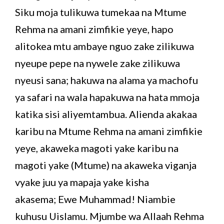
Siku moja tulikuwa tumekaa na Mtume
Rehma na amani zimfikie yeye, hapo
alitokea mtu ambaye nguo zake zilikuwa
nyeupe pepe na nywele zake zilikuwa
nyeusi sana; hakuwa na alama ya machofu
ya safari na wala hapakuwa na hata mmoja
katika sisi aliyemtambua. Alienda akakaa
karibu na Mtume Rehma na amani zimfikie
yeye, akaweka magoti yake karibu na
magoti yake (Mtume) na akaweka viganja
vyake juu ya mapaja yake kisha
akasema; Ewe Muhammad! Niambie
kuhusu Uislamu. Mjumbe wa Allaah Rehma