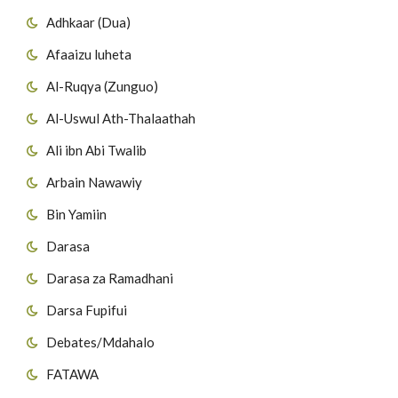
Adhkaar (Dua)
Afaaizu luheta
Al-Ruqya (Zunguo)
Al-Uswul Ath-Thalaathah
Ali ibn Abi Twalib
Arbain Nawawiy
Bin Yamiin
Darasa
Darasa za Ramadhani
Darsa Fupifui
Debates/Mdahalo
FATAWA