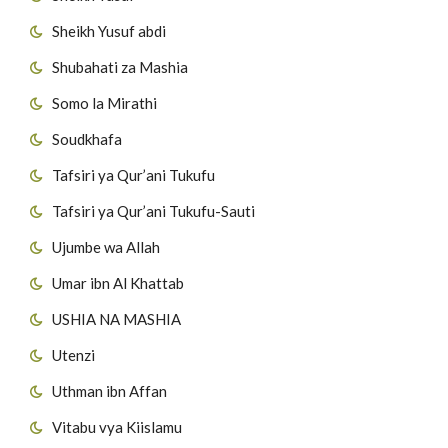
Sheikh Yusuf abdi
Shubahati za Mashia
Somo la Mirathi
Soudkhafa
Tafsiri ya Qur’ani Tukufu
Tafsiri ya Qur’ani Tukufu-Sauti
Ujumbe wa Allah
Umar ibn Al Khattab
USHIA NA MASHIA
Utenzi
Uthman ibn Affan
Vitabu vya Kiislamu