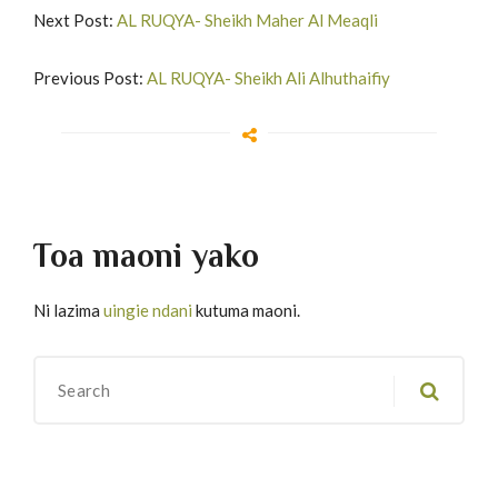
Next Post:
AL RUQYA- Sheikh Maher Al Meaqli
Previous Post:
AL RUQYA- Sheikh Ali Alhuthaifiy
Toa maoni yako
Ni lazima
uingie ndani
kutuma maoni.
Migawanyo