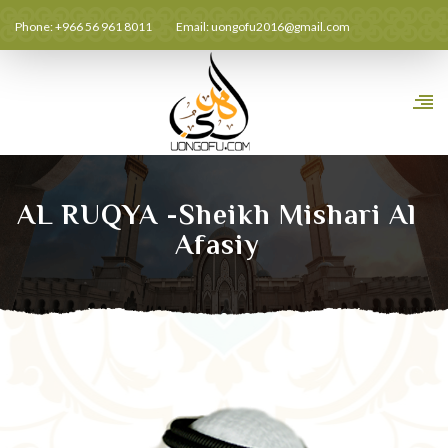
Phone: +966 56 961 8011
Email:
uongofu2016@gmail.com
AL RUQYA -Sheikh Mishari Al
Afasiy