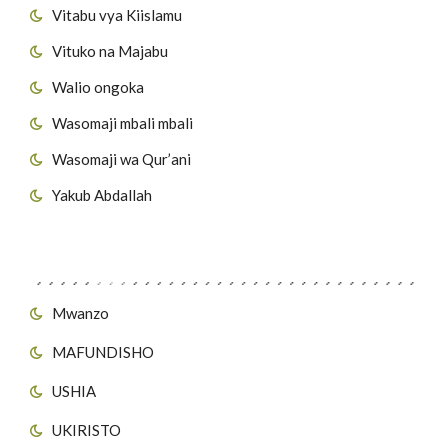
Vitabu vya Kiislamu
Vituko na Majabu
Walio ongoka
Wasomaji mbali mbali
Wasomaji wa Qur’ani
Yakub Abdallah
Viungo vya Tovuti
Mwanzo
MAFUNDISHO
USHIA
UKIRISTO