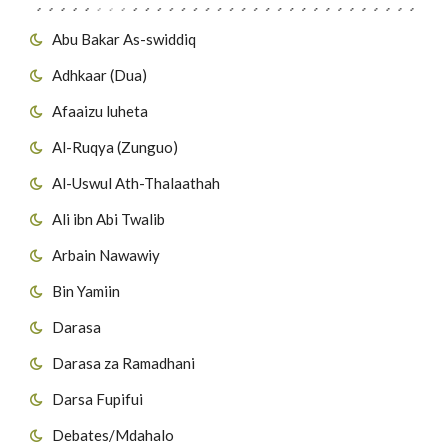
Abu Bakar As-swiddiq
Adhkaar (Dua)
Afaaizu luheta
Al-Ruqya (Zunguo)
Al-Uswul Ath-Thalaathah
Ali ibn Abi Twalib
Arbain Nawawiy
Bin Yamiin
Darasa
Darasa za Ramadhani
Darsa Fupifui
Debates/Mdahalo