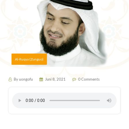
Al-Ruqya (Zunguo)
By
uongofu
Juni 8, 2021
0 Comments