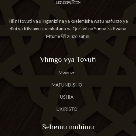
Hii ni tovuti ya ulinganizi na ya kuelemisha watu mafunzo ya
dini ya Kiislamu kuambatana na Qur'ani na Sunna za Bwana
Mtume ﷺ zilizo sahihi
Viungo vya Tovuti
Mwanzo
MAFUNDISHO
USHIA
UKIRISTO
Sehemu muhimu