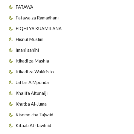
FATAWA
Fatawa za Ramadhani
FIQHI YA KUAMILANA
Hisnul Muslim
Imani sahihi
Itikadi za Mashia
Itikadi za Wakiristo
Jaffar A.Mponda
Khalifa Altunaiji
Khutba Al-Juma
Kisomo cha Tajwiid
Kitaab At-Tawhiid