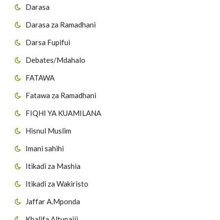
Darasa
Darasa za Ramadhani
Darsa Fupifui
Debates/Mdahalo
FATAWA
Fatawa za Ramadhani
FIQHI YA KUAMILANA
Hisnul Muslim
Imani sahihi
Itikadi za Mashia
Itikadi za Wakiristo
Jaffar A.Mponda
Khalifa Altunaiji