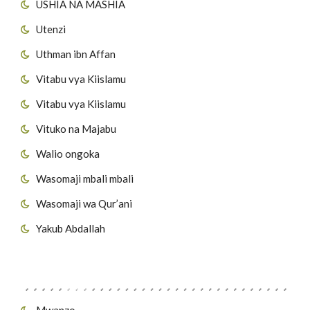
USHIA NA MASHIA
Utenzi
Uthman ibn Affan
Vitabu vya Kiislamu
Vitabu vya Kiislamu
Vituko na Majabu
Walio ongoka
Wasomaji mbali mbali
Wasomaji wa Qur’ani
Yakub Abdallah
Viungo vya Tovuti
Mwanzo