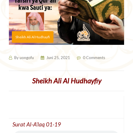
Sheikh Ali Al Hudhayfi
By
uongofu
Juni 25, 2021
0 Comments
Sheikh Ali Al Hudhayfiy
Surat Al-A’laq 01-19