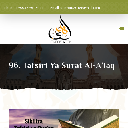
Phone: +966 56 961 8011
Email:
uongofu2016@gmail.com
96. Tafsiri Ya Surat Al-A’laq