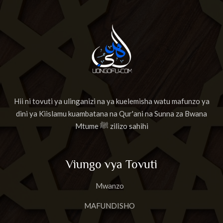
Hii ni tovuti ya ulinganizi na ya kuelemisha watu mafunzo ya
dini ya Kiislamu kuambatana na Qur'ani na Sunna za Bwana
Mtume ﷺ zilizo sahihi
Viungo vya Tovuti
Mwanzo
MAFUNDISHO