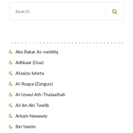
Migawanyo
Abu Bakar As-swiddiq
Adhkaar (Dua)
Afaaizu luheta
Al-Ruqya (Zunguo)
Al-Uswul Ath-Thalaathah
Ali ibn Abi Twalib
Arbain Nawawiy
Bin Yamiin