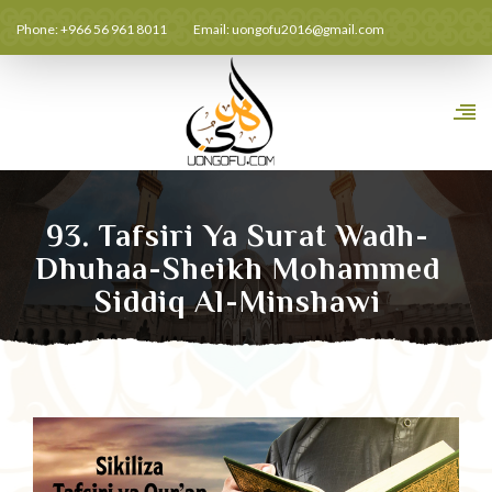
Phone: +966 56 961 8011
Email:
uongofu2016@gmail.com
93. Tafsiri Ya Surat Wadh-
Dhuhaa-Sheikh Mohammed
Siddiq Al-Minshawi