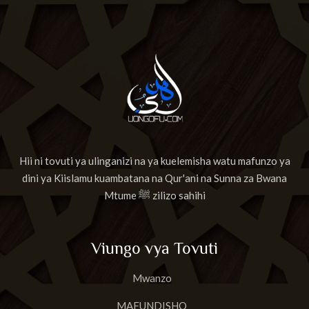
Hii ni tovuti ya ulinganizi na ya kuelemisha watu mafunzo ya
dini ya Kiislamu kuambatana na Qur'ani na Sunna za Bwana
Mtume ﷺ zilizo sahihi
Viungo vya Tovuti
Mwanzo
MAFUNDISHO