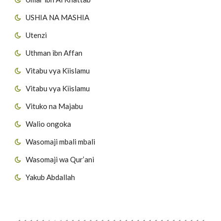
USHIA NA MASHIA
Utenzi
Uthman ibn Affan
Vitabu vya Kiislamu
Vitabu vya Kiislamu
Vituko na Majabu
Walio ongoka
Wasomaji mbali mbali
Wasomaji wa Qur’ani
Yakub Abdallah
Viungo vya Tovuti