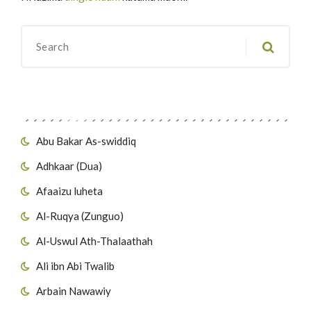
Migawanyo
Abu Bakar As-swiddiq
Adhkaar (Dua)
Afaaizu luheta
Al-Ruqya (Zunguo)
Al-Uswul Ath-Thalaathah
Ali ibn Abi Twalib
Arbain Nawawiy