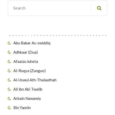
Migawanyo
Abu Bakar As-swiddiq
Adhkaar (Dua)
Afaaizu luheta
Al-Ruqya (Zunguo)
Al-Uswul Ath-Thalaathah
Ali ibn Abi Twalib
Arbain Nawawiy
Bin Yamiin