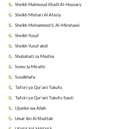
Sheikh Mahmoud Khalil Al-Hussary
Sheikh Mishari Al Afasiy
Sheikh Mohammed S. Al-Minshawi
Sheikh Yusuf
Sheikh Yusuf abdi
Shubahati za Mashia
Somo la Mirathi
Soudkhafa
Tafsiri ya Qur’ani Tukufu
Tafsiri ya Qur’ani Tukufu-Sauti
Ujumbe wa Allah
Umar ibn Al Khattab
USHIA NA MASHIA