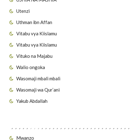
Utenzi
Uthman ibn Affan
Vitabu vya Kiislamu
Vitabu vya Kiislamu
Vituko na Majabu
Walio ongoka
Wasomaji mbali mbali
Wasomaji wa Qur’ani
Yakub Abdallah
Viungo vya Tovuti
Mwanzo