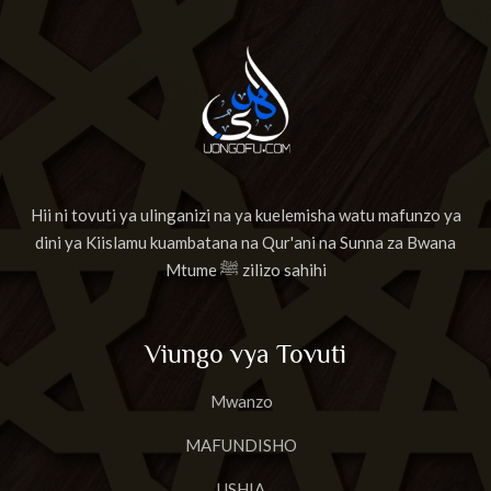
Hii ni tovuti ya ulinganizi na ya kuelemisha watu mafunzo ya
dini ya Kiislamu kuambatana na Qur'ani na Sunna za Bwana
Mtume ﷺ zilizo sahihi
Viungo vya Tovuti
Mwanzo
MAFUNDISHO
USHIA