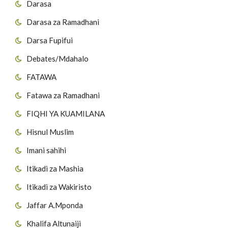
Darasa
Darasa za Ramadhani
Darsa Fupifui
Debates/Mdahalo
FATAWA
Fatawa za Ramadhani
FIQHI YA KUAMILANA
Hisnul Muslim
Imani sahihi
Itikadi za Mashia
Itikadi za Wakiristo
Jaffar A.Mponda
Khalifa Altunaiji