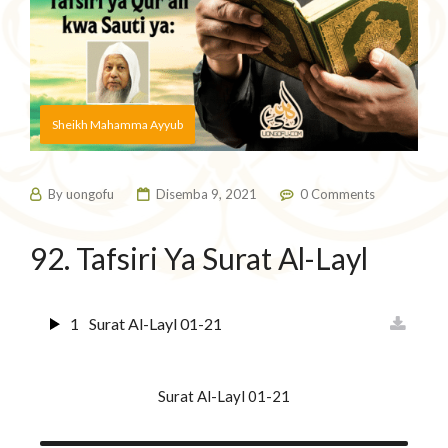
Sheikh Mahamma Ayyub
By
uongofu
Disemba 9, 2021
0 Comments
92. Tafsiri Ya Surat Al-Layl
1
Surat Al-Layl 01-21
Surat Al-Layl 01-21