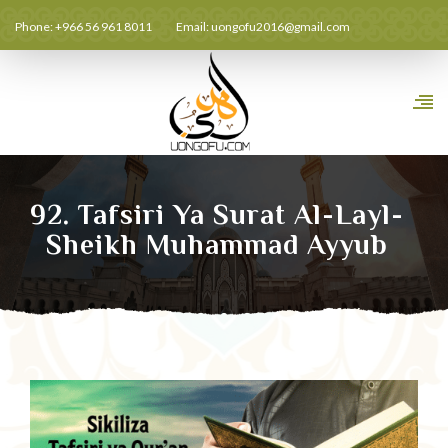
Phone: +966 56 961 8011
Email:
uongofu2016@gmail.com
92. Tafsiri Ya Surat Al-Layl-
Sheikh Muhammad Ayyub