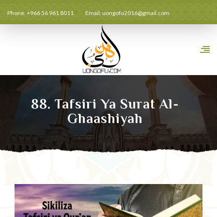
Phone: +966 56 961 8011
Email:
uongofu2016@gmail.com
88. Tafsiri Ya Surat Al-
Ghaashiyah