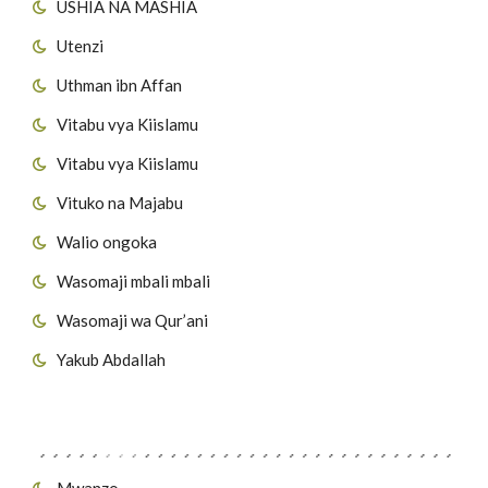
USHIA NA MASHIA
Utenzi
Uthman ibn Affan
Vitabu vya Kiislamu
Vitabu vya Kiislamu
Vituko na Majabu
Walio ongoka
Wasomaji mbali mbali
Wasomaji wa Qur’ani
Yakub Abdallah
Viungo vya Tovuti
Mwanzo