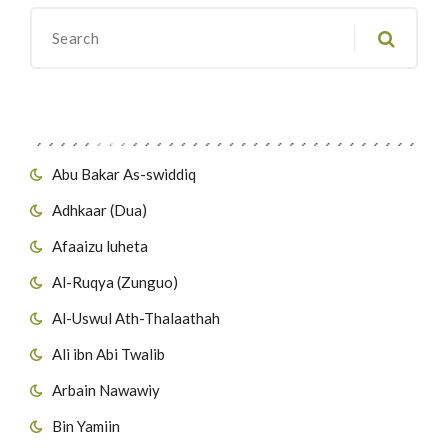
Migawanyo
Abu Bakar As-swiddiq
Adhkaar (Dua)
Afaaizu luheta
Al-Ruqya (Zunguo)
Al-Uswul Ath-Thalaathah
Ali ibn Abi Twalib
Arbain Nawawiy
Bin Yamiin