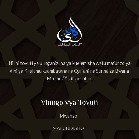
Hii ni tovuti ya ulinganizi na ya kuelemisha watu mafunzo ya
dini ya Kiislamu kuambatana na Qur'ani na Sunna za Bwana
Mtume ﷺ zilizo sahihi
Viungo vya Tovuti
Mwanzo
MAFUNDISHO