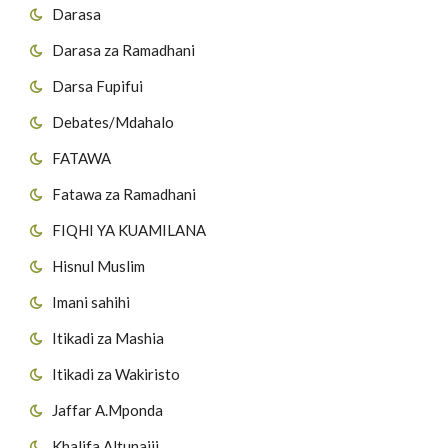
Darasa
Darasa za Ramadhani
Darsa Fupifui
Debates/Mdahalo
FATAWA
Fatawa za Ramadhani
FIQHI YA KUAMILANA
Hisnul Muslim
Imani sahihi
Itikadi za Mashia
Itikadi za Wakiristo
Jaffar A.Mponda
Khalifa Altunaiji