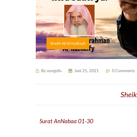
Sheikh Ali Al Hudhayfi
By
uongofu
Juni 25, 2021
0 Comments
Sheik
Surat AnNabaa 01-30