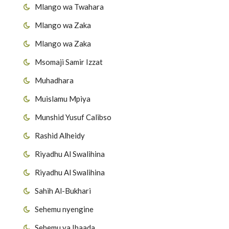
Mlango wa Twahara
Mlango wa Zaka
Mlango wa Zaka
Msomaji Samir Izzat
Muhadhara
Muislamu Mpiya
Munshid Yusuf Calibso
Rashid Alheidy
Riyadhu Al Swalihina
Riyadhu Al Swalihina
Sahih Al-Bukhari
Sehemu nyengine
Sehemu ya Ibaada