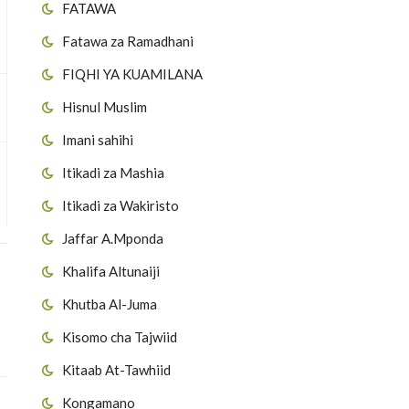
FATAWA
Fatawa za Ramadhani
FIQHI YA KUAMILANA
Hisnul Muslim
Imani sahihi
Itikadi za Mashia
Itikadi za Wakiristo
Jaffar A.Mponda
Khalifa Altunaiji
Khutba Al-Juma
Kisomo cha Tajwiid
Kitaab At-Tawhiid
Kongamano