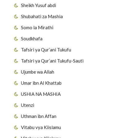
Sheikh Yusuf abdi
Shubahati za Mashia
Somo la Mirathi
Soudkhafa
Tafsiri ya Qur’ani Tukufu
Tafsiri ya Qur’ani Tukufu-Sauti
Ujumbe wa Allah
Umar ibn Al Khattab
USHIA NA MASHIA
Utenzi
Uthman ibn Affan
Vitabu vya Kiislamu