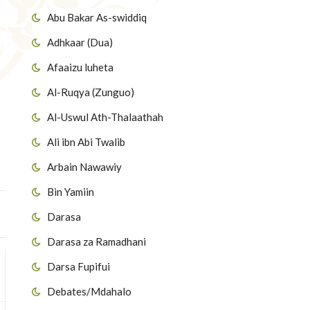
Abu Bakar As-swiddiq
Adhkaar (Dua)
Afaaizu luheta
Al-Ruqya (Zunguo)
Al-Uswul Ath-Thalaathah
Ali ibn Abi Twalib
Arbain Nawawiy
Bin Yamiin
Darasa
Darasa za Ramadhani
Darsa Fupifui
Debates/Mdahalo