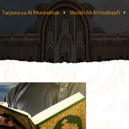
Tarjama ya Al Muntakhab
Sheikh Ali Al Hudhayfi