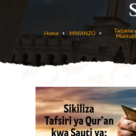
Tarjama y
Home
MWANZO
Muntak