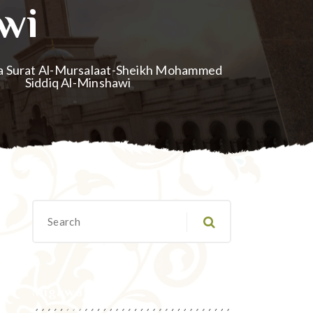
wi
 ya Surat Al-Mursalaat-Sheikh Mohammed
Siddiq Al-Minshawi
Migawanyo