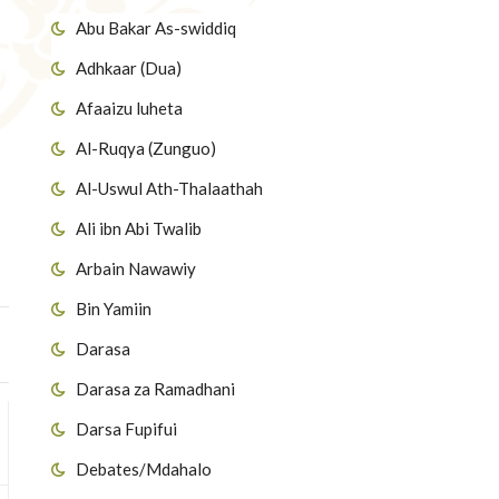
Abu Bakar As-swiddiq
Adhkaar (Dua)
Afaaizu luheta
Al-Ruqya (Zunguo)
Al-Uswul Ath-Thalaathah
Ali ibn Abi Twalib
Arbain Nawawiy
Bin Yamiin
Darasa
Darasa za Ramadhani
Darsa Fupifui
Debates/Mdahalo