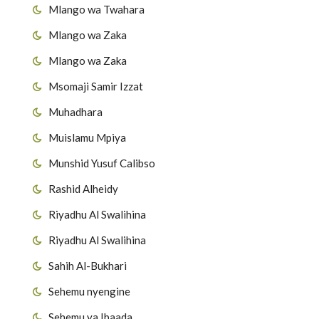
Mlango wa Twahara
Mlango wa Zaka
Mlango wa Zaka
Msomaji Samir Izzat
Muhadhara
Muislamu Mpiya
Munshid Yusuf Calibso
Rashid Alheidy
Riyadhu Al Swalihina
Riyadhu Al Swalihina
Sahih Al-Bukhari
Sehemu nyengine
Sehemu ya Ibaada