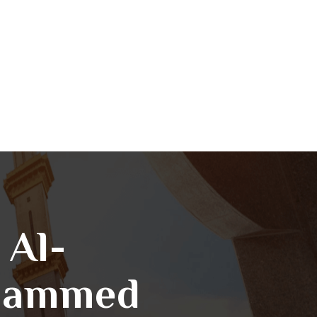
 Al-
ohammed