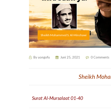
Sheikh Mohammed S. Al-Minshawi
By
uongofu
Juni 25, 2021
0 Comments
Sheikh Moha
Surat Al-Mursalaat 01-40