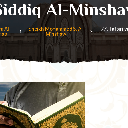
Siddiq Al-Minsha
a Al
Sheikh Mohammed S. Al-
77. Tafsiri
hab
Minshawi