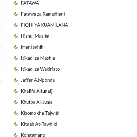
FATAWA
Fatawa za Ramadhani
FIQHI YA KUAMILANA
Hisnul Muslim
Imani sahihi
Itikadi za Mashia
Itikadi za Wakiristo
Jaffar A.Mponda
Khalifa Altunaiji
Khutba Al-Juma
Kisomo cha Tajwiid
Kitaab At-Tawhiid
Kongamano