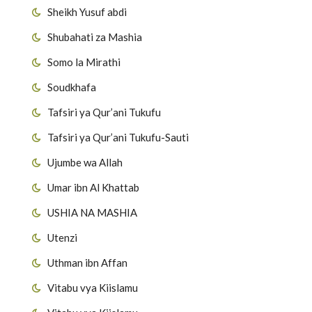
Sheikh Yusuf abdi
Shubahati za Mashia
Somo la Mirathi
Soudkhafa
Tafsiri ya Qur’ani Tukufu
Tafsiri ya Qur’ani Tukufu-Sauti
Ujumbe wa Allah
Umar ibn Al Khattab
USHIA NA MASHIA
Utenzi
Uthman ibn Affan
Vitabu vya Kiislamu