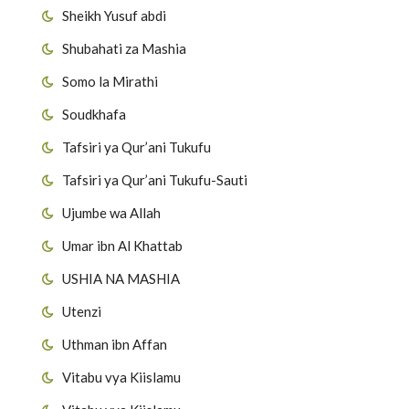
Sheikh Yusuf abdi
Shubahati za Mashia
Somo la Mirathi
Soudkhafa
Tafsiri ya Qur’ani Tukufu
Tafsiri ya Qur’ani Tukufu-Sauti
Ujumbe wa Allah
Umar ibn Al Khattab
USHIA NA MASHIA
Utenzi
Uthman ibn Affan
Vitabu vya Kiislamu