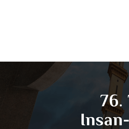
76.
Insan