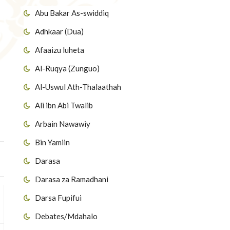
Abu Bakar As-swiddiq
Adhkaar (Dua)
Afaaizu luheta
Al-Ruqya (Zunguo)
Al-Uswul Ath-Thalaathah
Ali ibn Abi Twalib
Arbain Nawawiy
Bin Yamiin
Darasa
Darasa za Ramadhani
Darsa Fupifui
Debates/Mdahalo