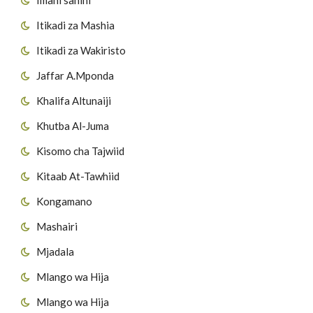
Itikadi za Mashia
Itikadi za Wakiristo
Jaffar A.Mponda
Khalifa Altunaiji
Khutba Al-Juma
Kisomo cha Tajwiid
Kitaab At-Tawhiid
Kongamano
Mashairi
Mjadala
Mlango wa Hija
Mlango wa Hija