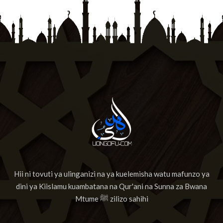
Hii ni tovuti ya ulinganizi na ya kuelemisha watu mafunzo ya
dini ya Kiislamu kuambatana na Qur'ani na Sunna za Bwana
Mtume ﷺ zilizo sahihi