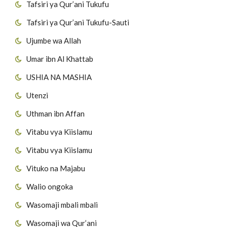
Tafsiri ya Qur’ani Tukufu
Tafsiri ya Qur’ani Tukufu-Sauti
Ujumbe wa Allah
Umar ibn Al Khattab
USHIA NA MASHIA
Utenzi
Uthman ibn Affan
Vitabu vya Kiislamu
Vitabu vya Kiislamu
Vituko na Majabu
Walio ongoka
Wasomaji mbali mbali
Wasomaji wa Qur’ani