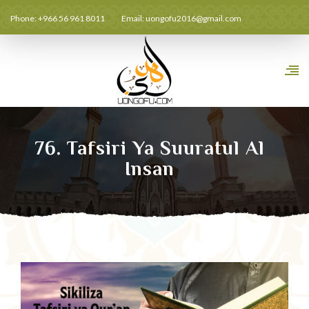
Phone: +966 56 961 8011
Email:
uongofu2016@gmail.com
76. Tafsiri Ya Suuratul Al
Insan