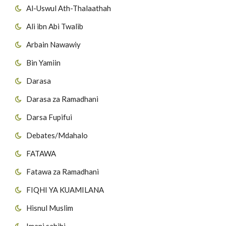
Al-Uswul Ath-Thalaathah
Ali ibn Abi Twalib
Arbain Nawawiy
Bin Yamiin
Darasa
Darasa za Ramadhani
Darsa Fupifui
Debates/Mdahalo
FATAWA
Fatawa za Ramadhani
FIQHI YA KUAMILANA
Hisnul Muslim
Imani sahihi