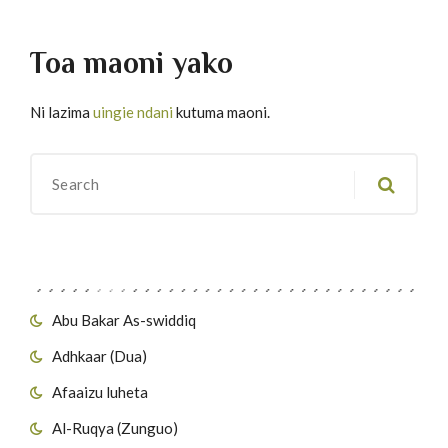
Toa maoni yako
Ni lazima
uingie ndani
kutuma maoni.
Migawanyo
Abu Bakar As-swiddiq
Adhkaar (Dua)
Afaaizu luheta
Al-Ruqya (Zunguo)