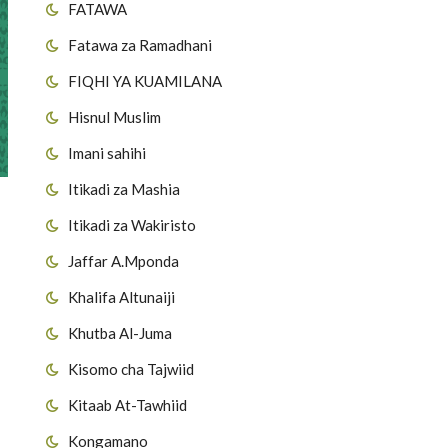
FATAWA
Fatawa za Ramadhani
FIQHI YA KUAMILANA
Hisnul Muslim
Imani sahihi
Itikadi za Mashia
Itikadi za Wakiristo
Jaffar A.Mponda
Khalifa Altunaiji
Khutba Al-Juma
Kisomo cha Tajwiid
Kitaab At-Tawhiid
Kongamano