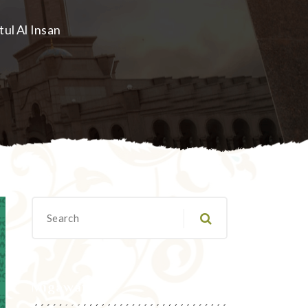
tul Al Insan
Migawanyo