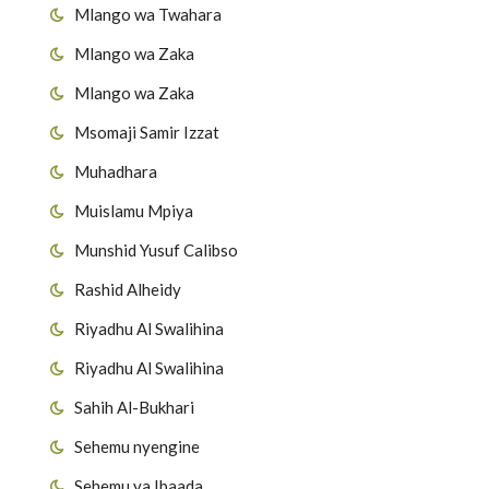
Mlango wa Twahara
Mlango wa Zaka
Mlango wa Zaka
Msomaji Samir Izzat
Muhadhara
Muislamu Mpiya
Munshid Yusuf Calibso
Rashid Alheidy
Riyadhu Al Swalihina
Riyadhu Al Swalihina
Sahih Al-Bukhari
Sehemu nyengine
Sehemu ya Ibaada