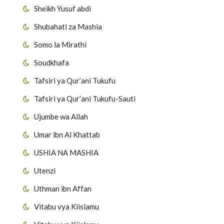
Sheikh Yusuf abdi
Shubahati za Mashia
Somo la Mirathi
Soudkhafa
Tafsiri ya Qur’ani Tukufu
Tafsiri ya Qur’ani Tukufu-Sauti
Ujumbe wa Allah
Umar ibn Al Khattab
USHIA NA MASHIA
Utenzi
Uthman ibn Affan
Vitabu vya Kiislamu