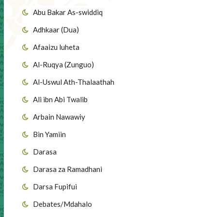
Abu Bakar As-swiddiq
Adhkaar (Dua)
Afaaizu luheta
Al-Ruqya (Zunguo)
Al-Uswul Ath-Thalaathah
Ali ibn Abi Twalib
Arbain Nawawiy
Bin Yamiin
Darasa
Darasa za Ramadhani
Darsa Fupifui
Debates/Mdahalo