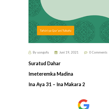
Tafsiri ya Qur’ani Tukufu
By
uongofu
Juni 19, 2021
0 Comments
Suratud Dahar
Imeteremka Madina
Ina Aya 31 – Ina Makara 2