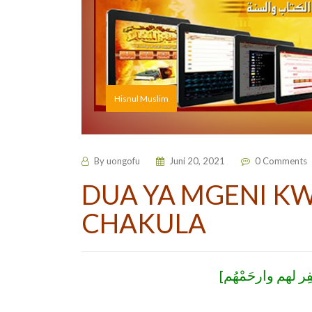
Hisnul Muslim
By
uongofu
Juni 20, 2021
0 Comments
DUA YA MGENI K
CHAKULA
[غْفِر لهم وارحَمْهُم