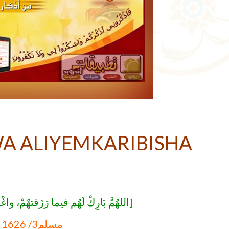
WA ALIYEMKARIBISHA
اللهُمَّ بَارِكْ لَهُم فيما رَزَقتهْمْ، وا]
مسلم3/ 1626