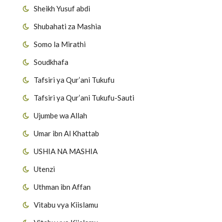
Sheikh Yusuf abdi
Shubahati za Mashia
Somo la Mirathi
Soudkhafa
Tafsiri ya Qur’ani Tukufu
Tafsiri ya Qur’ani Tukufu-Sauti
Ujumbe wa Allah
Umar ibn Al Khattab
USHIA NA MASHIA
Utenzi
Uthman ibn Affan
Vitabu vya Kiislamu