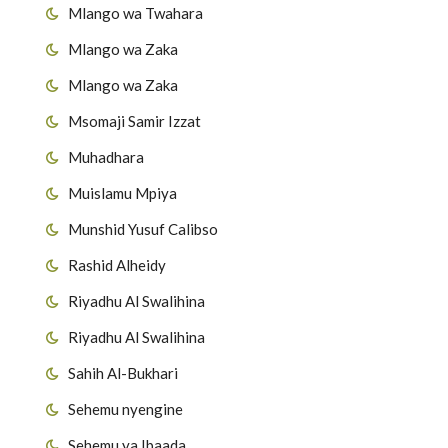
Mlango wa Twahara
Mlango wa Zaka
Mlango wa Zaka
Msomaji Samir Izzat
Muhadhara
Muislamu Mpiya
Munshid Yusuf Calibso
Rashid Alheidy
Riyadhu Al Swalihina
Riyadhu Al Swalihina
Sahih Al-Bukhari
Sehemu nyengine
Sehemu ya Ibaada