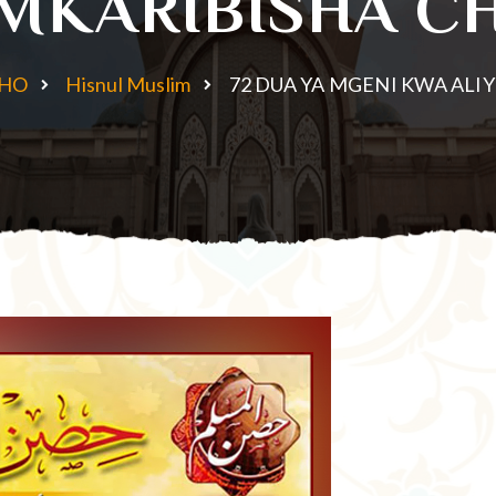
EMKARIBISHA C
SHO
Hisnul Muslim
72 DUA YA MGENI KWA AL