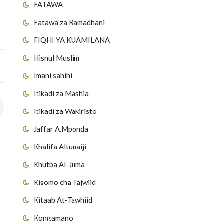
FATAWA
Fatawa za Ramadhani
FIQHI YA KUAMILANA
Hisnul Muslim
Imani sahihi
Itikadi za Mashia
Itikadi za Wakiristo
Jaffar A.Mponda
Khalifa Altunaiji
Khutba Al-Juma
Kisomo cha Tajwiid
Kitaab At-Tawhiid
Kongamano