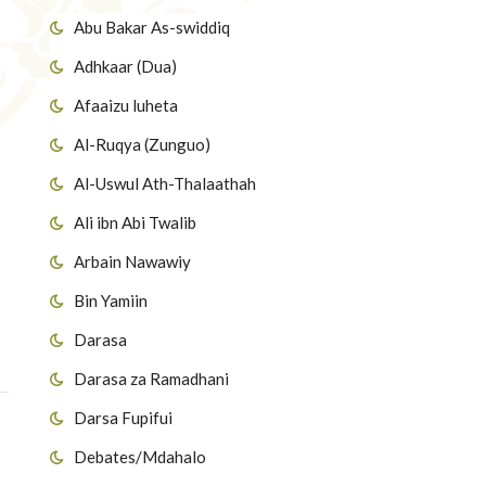
Abu Bakar As-swiddiq
Adhkaar (Dua)
Afaaizu luheta
Al-Ruqya (Zunguo)
Al-Uswul Ath-Thalaathah
Ali ibn Abi Twalib
Arbain Nawawiy
Bin Yamiin
Darasa
Darasa za Ramadhani
Darsa Fupifui
Debates/Mdahalo