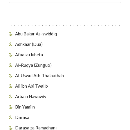
Migawanyo
Abu Bakar As-swiddiq
Adhkaar (Dua)
Afaaizu luheta
Al-Ruqya (Zunguo)
Al-Uswul Ath-Thalaathah
Ali ibn Abi Twalib
Arbain Nawawiy
Bin Yamiin
Darasa
Darasa za Ramadhani