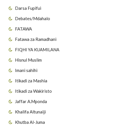
Darsa Fupifui
Debates/Mdahalo
FATAWA
Fatawa za Ramadhani
FIQHI YA KUAMILANA
Hisnul Muslim
Imani sahihi
Itikadi za Mashia
Itikadi za Wakiristo
Jaffar A.Mponda
Khalifa Altunaiji
Khutba Al-Juma