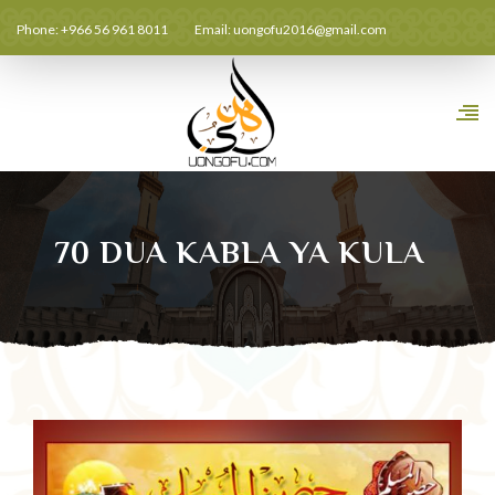
Phone: +966 56 961 8011
Email:
uongofu2016@gmail.com
70 DUA KABLA YA KULA