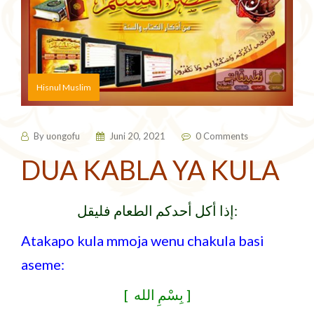
Hisnul Muslim
By
uongofu
Juni 20, 2021
0 Comments
DUA KABLA YA KULA
:إذا أكل أحدكم الطعام فليقل
Atakapo kula mmoja wenu chakula basi
aseme:
[ بِسْمِ الله ]