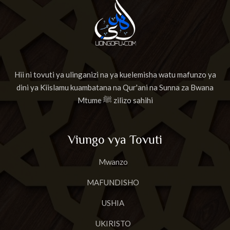
Hii ni tovuti ya ulinganizi na ya kuelemisha watu mafunzo ya
dini ya Kiislamu kuambatana na Qur'ani na Sunna za Bwana
Mtume ﷺ zilizo sahihi
Viungo vya Tovuti
Mwanzo
MAFUNDISHO
USHIA
UKIRISTO