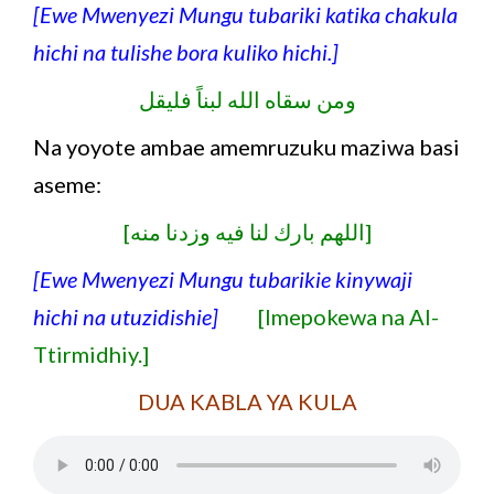
[Ewe Mwenyezi Mungu tubariki katika chakula
hichi na tulishe bora kuliko hichi.]
ومن سقاه الله لبناً فليقل
Na yoyote ambae amemruzuku maziwa basi
aseme:
[اللهم بارك لنا فيه وزدنا منه]
[Ewe Mwenyezi Mungu tubarikie kinywaji
hichi na utuzidishie]
[Imepokewa na Al-
Ttirmidhiy.]
DUA KABLA YA KULA