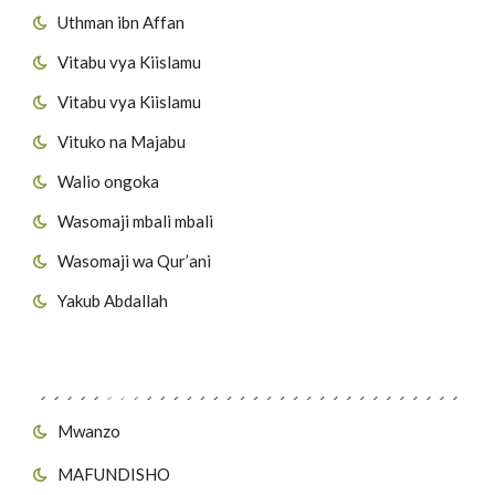
Uthman ibn Affan
Vitabu vya Kiislamu
Vitabu vya Kiislamu
Vituko na Majabu
Walio ongoka
Wasomaji mbali mbali
Wasomaji wa Qur’ani
Yakub Abdallah
Viungo vya Tovuti
Mwanzo
MAFUNDISHO