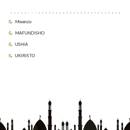
Viungo vya Tovuti
Mwanzo
MAFUNDISHO
USHIA
UKIRISTO