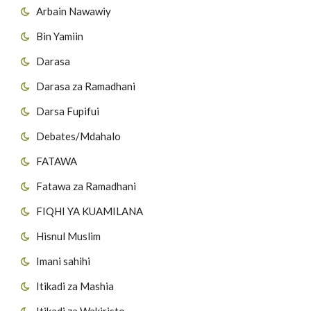
Arbain Nawawiy
Bin Yamiin
Darasa
Darasa za Ramadhani
Darsa Fupifui
Debates/Mdahalo
FATAWA
Fatawa za Ramadhani
FIQHI YA KUAMILANA
Hisnul Muslim
Imani sahihi
Itikadi za Mashia
Itikadi za Wakiristo