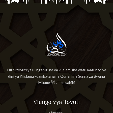
Hii ni tovuti ya ulinganizi na ya kuelemisha watu mafunzo ya
dini ya Kiislamu kuambatana na Qur'ani na Sunna za Bwana
Mtume ﷺ zilizo sahihi
Viungo vya Tovuti
Mwanzo