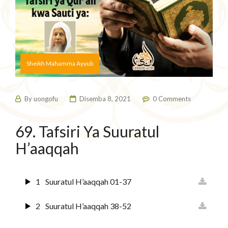
Sheikh Mahamma Ayyub
By
uongofu
Disemba 8, 2021
0 Comments
69. Tafsiri Ya Suuratul
H’aaqqah
1
Suuratul H’aaqqah 01-37
2
Suuratul H’aaqqah 38-52