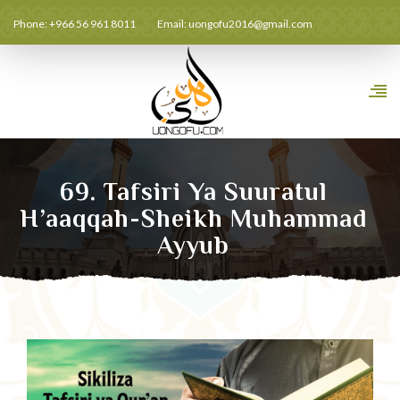
Phone: +966 56 961 8011
Email:
uongofu2016@gmail.com
69. Tafsiri Ya Suuratul
H’aaqqah-Sheikh Muhammad
Ayyub