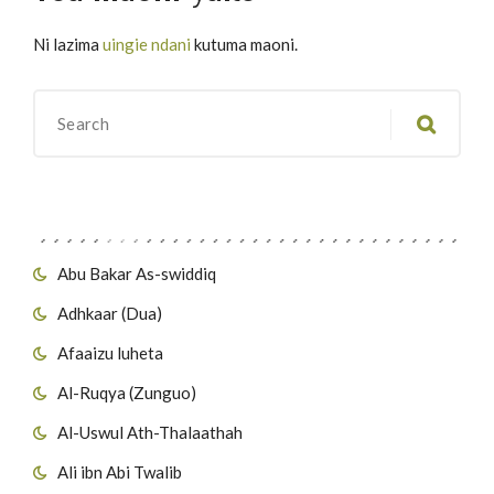
Ni lazima
uingie ndani
kutuma maoni.
Migawanyo
Abu Bakar As-swiddiq
Adhkaar (Dua)
Afaaizu luheta
Al-Ruqya (Zunguo)
Al-Uswul Ath-Thalaathah
Ali ibn Abi Twalib