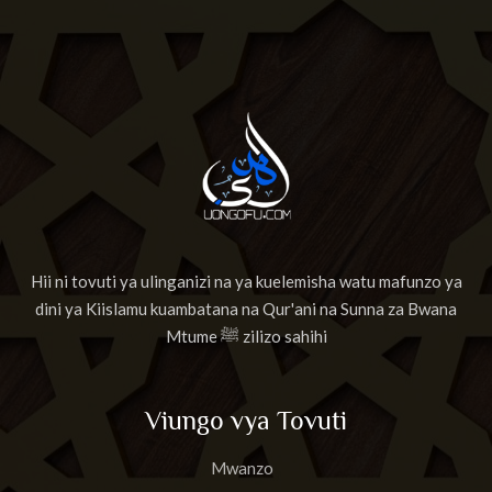
Hii ni tovuti ya ulinganizi na ya kuelemisha watu mafunzo ya
dini ya Kiislamu kuambatana na Qur'ani na Sunna za Bwana
Mtume ﷺ zilizo sahihi
Viungo vya Tovuti
Mwanzo