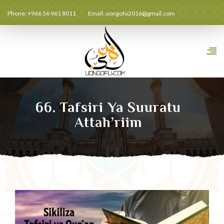
Phone: +966 56 961 8011
Email:
uongofu2016@gmail.com
66. Tafsiri Ya Suuratu
Attah’riim