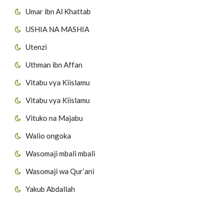
Umar ibn Al Khattab
USHIA NA MASHIA
Utenzi
Uthman ibn Affan
Vitabu vya Kiislamu
Vitabu vya Kiislamu
Vituko na Majabu
Walio ongoka
Wasomaji mbali mbali
Wasomaji wa Qur’ani
Yakub Abdallah
Viungo vya Tovuti