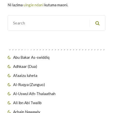
Ni lazima
uingie ndani
kutuma maoni.
Migawanyo
Abu Bakar As-swiddiq
Adhkaar (Dua)
Afaaizu luheta
Al-Ruqya (Zunguo)
Al-Uswul Ath-Thalaathah
Ali ibn Abi Twalib
Arbain Nawawiy