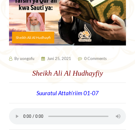
Sheikh Ali Al Hudhayfi
By
uongofu
Juni 25, 2021
0 Comments
Sheikh Ali Al Hudhayfiy
Suuratul Attah’riim 01-07