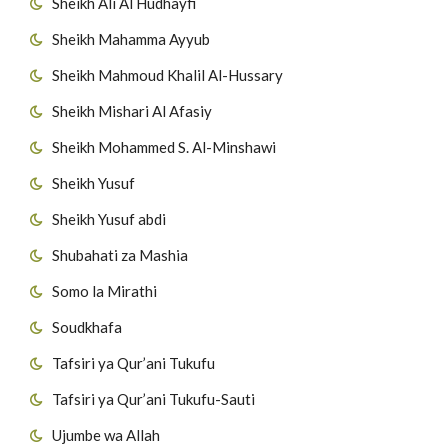
Sheikh Ali Al Hudhayfi
Sheikh Mahamma Ayyub
Sheikh Mahmoud Khalil Al-Hussary
Sheikh Mishari Al Afasiy
Sheikh Mohammed S. Al-Minshawi
Sheikh Yusuf
Sheikh Yusuf abdi
Shubahati za Mashia
Somo la Mirathi
Soudkhafa
Tafsiri ya Qur’ani Tukufu
Tafsiri ya Qur’ani Tukufu-Sauti
Ujumbe wa Allah